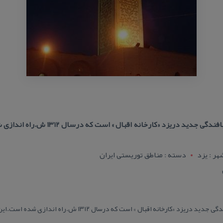
نخستین جلوه صنعت ریسندگی وبافندگی جدید د
هر : يزد
دسته : مناطق توریستی ایران
نخستین جلوه صنعت ریسندگی وبافندگی جدید دریزد «كارخانه اقبال »