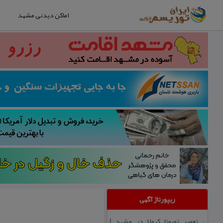
اماکن دیدنی مشهد
ریپورتاژ آگهی
تعمیر تویوتا كرولا در مشهد |
::