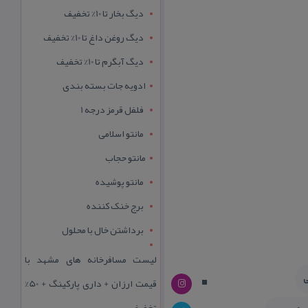
دیگ بخار تا 10% تخفیف
دیگ روغن داغ تا 10% تخفیف
دیگ آبگرم تا 10% تخفیف
ادویه جات بسته بندی
فلفل قرمز درجه 1
مانتو اسلامی
مانتو حجاب
مانتو پوشیده
برج خنک کننده
برداشتن خال با محلول
لیست مسافرخانه های مشهد با
ی
قیمت ارزان + داری پارکینگ + 50%
تخفیف