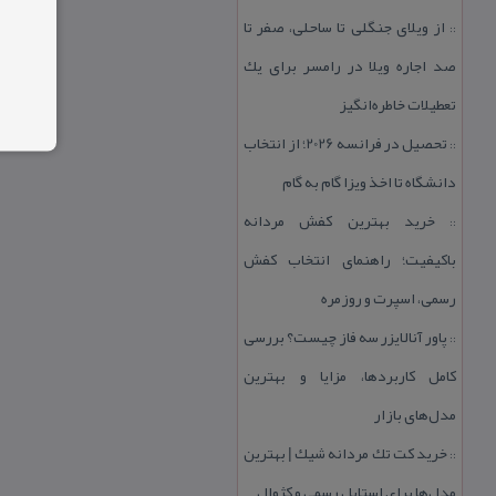
از ویلای جنگلی تا ساحلی، صفر تا
::
صد اجاره ویلا در رامسر برای یك
تعطیلات خاطره‌انگیز
تحصیل در فرانسه 2026؛ از انتخاب
::
دانشگاه تا اخذ ویزا گام به گام
خرید بهترین كفش مردانه
::
باكیفیت؛ راهنمای انتخاب كفش
رسمی، اسپرت و روزمره
پاور آنالایزر سه فاز چیست؟ بررسی
::
كامل كاربردها، مزایا و بهترین
مدل‌های بازار
خرید كت تك مردانه شیك | بهترین
::
مدل‌ها برای استایل رسمی و كژوال