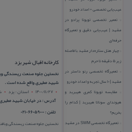
عیب‌یابی تخصصی + امداد خودرو
تعمیر تخصصی تویوتا پرادو در
::
مشهد | عیب‌یابی دقیق و تعمیرگاه
حرفه‌ای
چهار هتل‌ ستاره‌دار مشهد با فاصله
::
زیر 5 دقیقه تا حرم
كارخانه اقبال شهر یزد
تعمیرگاه تخصصی رنو داستر در
::
مشهد | ۱۰ سال تجربه و امداد خودرو
شهید مطهری واقع شده است .
1400/11/27
استان : يزد
ش
مقایسه تویوتا كمری هیبرید و
::
آدرس : در خیابان شهید مطهری
هیوندای سوناتا هیبرید | كدام را
تلفن : 66059000-021
بخریم؟
تعمیرگاه تخصصی SWM در مشهد
::