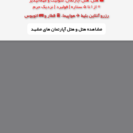
⭐ از 1 تا 5 ستاره | فولبرد | نزدیک حرم
رزرو آنلاین بلیط ✈️ هواپیما، 🚆 قطار و 🚌 اتوبوس
مشاهده هتل و هتل‌ آپارتمان های مشهد