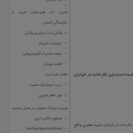
مخزن آب طبرستان خرید از
نمایندگی اصلی
وکیل یاب | بهترین وکیل
ایمپلنت شیراز
سقف متحرک آلومینیومی
اقامت یونان
ریزد «كارخانه اقبال » است كه درسال ۱۳۱۲ ش.راه اندازی شده است.این كارخانه در خیابان
اقامت فرانسه
درب اتوماتیک مشهد
میز ناهار خوری
ویزیت پزشک عمومی در منزل مشهد
محلول خالبرداری
 است كه درسال ۱۳۱۲ ش.راه اندازی شده است.این كارخانه در خیابان شهید مطهری واقع
exchange montreal