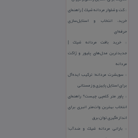
كت و شلوار مردانه شیك | راهنمای
::
خرید، انتخاب و استایل‌سازی
حرفه‌ای
خرید بافت مردانه شیك |
::
جدیدترین مدل‌های پلیور و ژاكت
مردانه
سویشرت مردانه؛ تركیب ایده‌آل
::
برای استایل پاییزی و زمستانی
پاور متر كلمپی چیست؟ راهنمای
::
انتخاب بهترین وات‌متر انبری برای
اندازه‌گیری توان برق
بارانی مردانه شیك و ضدآب؛
::