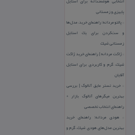
انتخابی هوشمندانه برای استایل
پاییزی و زمستانی
پالتو مردانه؛ راهنمای خرید، مدل‌ها
::
و ست‌كردن برای یك استایل
زمستانی شیك
ژاكت مردانه | راهنمای خرید ژاكت
::
شیك، گرم و كاربردی برای استایل
آقایان
خرید تستر عایق آنالوگ | بررسی
::
بهترین میگرهای آنالوگ بازار +
راهنمای انتخاب تخصصی
هودی مردانه؛ راهنمای خرید
::
بهترین مدل‌های هودی شیك، گرم و