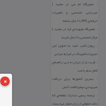
تعمیرگاه ام جی در مشهد |
::
عیب‌یابی تخصصی و تعمیرات
حرفه‌ای MG با ۱۰ سال سابقه
تعمیرگاه هیوندای كیا در مشهد |
::
مركز تخصصی با ۱۰ سال تجربه
ریوان كمپ، تعهد به تحویل امن
::
تجهیزات كمپینگ در شرایط بحرانی
فریت بار از ایران به دبی؛ راهنمای
::
كامل صفر تا صد
×
بهترین كشورها برای دریافت
::
شهروندی دوم و اقامت آسان
ترجمه رسمی مدارك؛ نقطه‌ای كه
::
دقت حقوقی از زبان جلوتر می‌ایستد