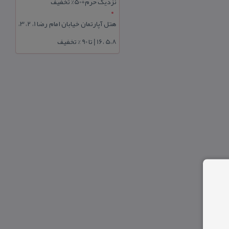
نزدیک حرم+50% تخفیف
هتل آپارتمان خیابان امام رضا 1، 2، 3،
5،8 ،16 | تا 90 % تخفیف