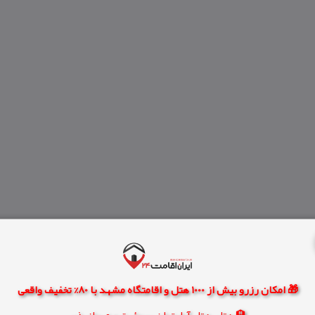
🎁 امکان رزرو بیش از 1000 هتل و اقامتگاه مشهد با 80% تخفیف واقعی
🏨 هتل، هتل آپارتمان، سوئیت و مهمانپذیر