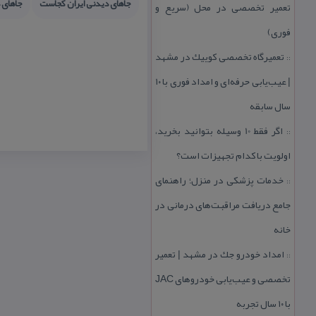
جاهای دیدنی ایران كجاست
جاهای 
تعمیر تخصصی در محل (سریع و
فوری)
تعمیرگاه تخصصی كوییك در مشهد
::
| عیب‌یابی حرفه‌ای و امداد فوری با ۱۰
سال سابقه
اگر فقط 10 وسیله بتوانید بخرید،
::
اولویت با كدام تجهیزات است؟
خدمات پزشكی در منزل؛ راهنمای
::
جامع دریافت مراقبت‌های درمانی در
خانه
امداد خودرو جك در مشهد | تعمیر
::
تخصصی و عیب‌یابی خودروهای JAC
با ۱۰ سال تجربه