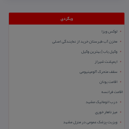
وبگردی
لوکس ویزا
مخزن آب طبرستان خرید از نمایندگی اصلی
وکیل یاب | بهترین وکیل
ایمپلنت شیراز
سقف متحرک آلومینیومی
اقامت یونان
اقامت فرانسه
درب اتوماتیک مشهد
میز ناهار خوری
ویزیت پزشک عمومی در منزل مشهد