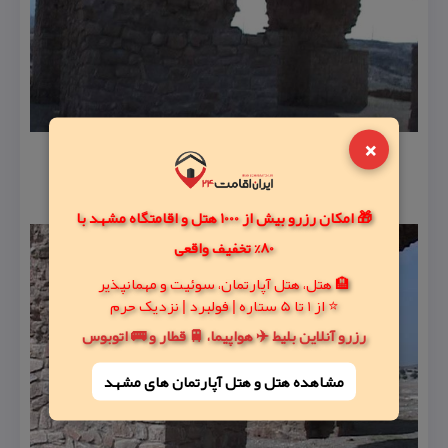
×
🎁 امکان رزرو بیش از 1000 هتل و اقامتگاه مشهد با
80% تخفیف واقعی
🏨 هتل، هتل آپارتمان، سوئیت و مهمانپذیر
⭐ از 1 تا 5 ستاره | فولبرد | نزدیک حرم
رزرو آنلاین بلیط ✈️ هواپیما، 🚆 قطار و 🚌 اتوبوس
مشاهده هتل و هتل‌ آپارتمان های مشهد