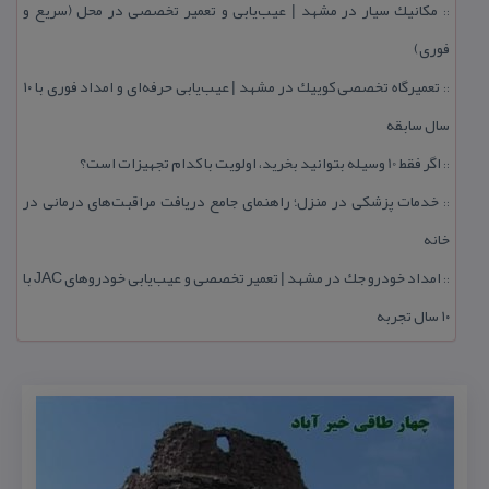
مكانیك سیار در مشهد | عیب‌یابی و تعمیر تخصصی در محل (سریع و
::
فوری)
تعمیرگاه تخصصی كوییك در مشهد | عیب‌یابی حرفه‌ای و امداد فوری با ۱۰
::
سال سابقه
اگر فقط 10 وسیله بتوانید بخرید، اولویت با كدام تجهیزات است؟
::
خدمات پزشكی در منزل؛ راهنمای جامع دریافت مراقبت‌های درمانی در
::
خانه
امداد خودرو جك در مشهد | تعمیر تخصصی و عیب‌یابی خودروهای JAC با
::
۱۰ سال تجربه