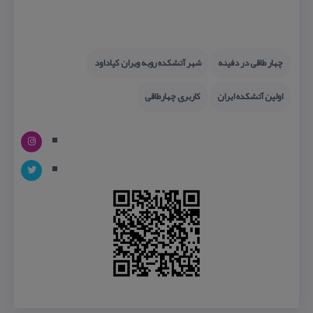
چهار طاقی در دفینه
شهر آتشكده روبه ویران كیاداود
اولین آتشكده ایران
كاربری چهارطاقی