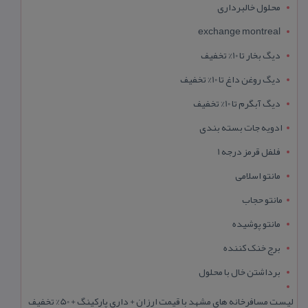
محلول خالبرداری
exchange montreal
دیگ بخار تا 10% تخفیف
دیگ روغن داغ تا 10% تخفیف
دیگ آبگرم تا 10% تخفیف
ادویه جات بسته بندی
فلفل قرمز درجه 1
مانتو اسلامی
مانتو حجاب
مانتو پوشیده
برج خنک کننده
برداشتن خال با محلول
لیست مسافرخانه های مشهد با قیمت ارزان + داری پارکینگ + 50% تخفیف