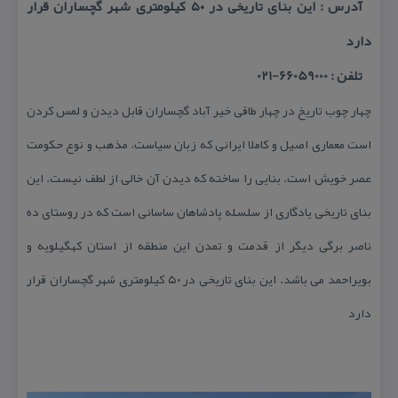
آدرس : این بنای تاریخی در ۵۰ كیلومتری شهر گچساران قرار
دارد
تلفن : 66059000-021
چهار چوب تاریخ در چهار طاقی خیر آباد گچساران قابل دیدن و لمس كردن
است معماری اصیل و كاملا ایرانی كه زبان سیاست، مذهب و نوع حكومت
عصر خویش است. بنایی را ساخته كه دیدن آن خالی از لطف نیست. این
بنای تاریخی یادگاری از سلسله پادشاهان ساسانی است كه در روستای ده
ناصر برگی دیگر از قدمت و تمدن این منطقه از استان كهگیلویه و
بویراحمد می باشد. این بنای تاریخی در ۵۰ كیلومتری شهر گچساران قرار
دارد