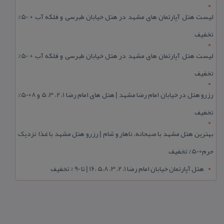
لیست هتل آپارتمان های مشهد در هتل خیابان طبرسی و فلکه آب + 50%
تخفیف
لیست هتل آپارتمان های مشهد در هتل خیابان طبرسی و فلکه آب + 50%
تخفیف
رزرو هتل در خیابان امام رضا مشهد | هتل‌ های امام رضا 1، 2، 3، 5 و 8+50%
تخفیف
بهترین هتل مشهد با صبحانه، ناهار و شام | رزرو هتل مشهد با غذا نزدیک
حرم+50% تخفیف
هتل آپارتمان خیابان امام رضا 1، 2، 3، 5،8 ،16 | تا 90 % تخفیف