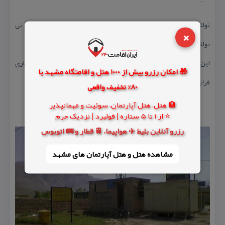
توللی دارای دهیاری می باشد كه ساختمان دهیاری جنب مر كز آی سی تی
×
توللی قرار دارد.
این روستا شورای اسلامی ندارد و تمامی مسئولیتهای شورا بر عهده دهیاری
🎁 امکان رزرو بیش از 1000 هتل و اقامتگاه مشهد با
قرار گرفته است.
80% تخفیف واقعی
🏨 هتل، هتل آپارتمان، سوئیت و مهمانپذیر
⭐ از 1 تا 5 ستاره | فولبرد | نزدیک حرم
رزرو آنلاین بلیط ✈️ هواپیما، 🚆 قطار و 🚌 اتوبوس
مشاهده هتل و هتل‌ آپارتمان های مشهد