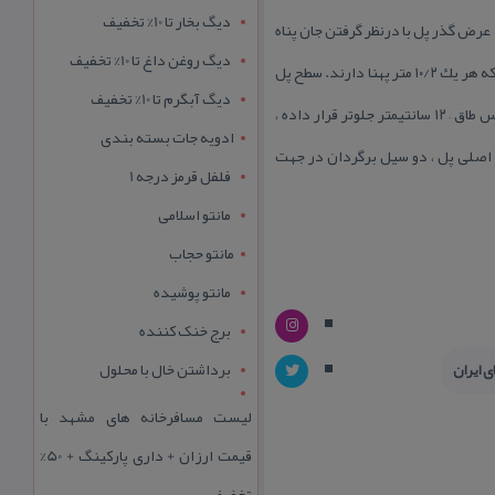
دیگ بخار تا 10% تخفیف
ه شده است. درازای پل مجموعاً ۲۲ متر و بلندی تیزی جناغ طاق تا سطح آب ، ۵۰/۶ متر است. عرض گذر پل با درنظر گرفتن جان پناه
دیگ روغن داغ تا 10% تخفیف
ها ۸۳/۳ متر و بدون آنها ، ۱۳/۳ متر است. پل دارای دو دهانه اصلی در وسط به عرض ۹۰/۹ و دو دهانه فرعی در طرفین است كه هر یك ۱۰/۲ متر پهنا دارند. سطح پل
دیگ آبگرم تا 10% تخفیف
سنگ فرش است. در اینجا نیز همانند پل خشتی لنگرود ، معمار بعد از برپا داشتن طاق ها ، یك ردیف آجر را – در امتداد قوس طاق – ۱۲ سانتیمتر جلوتر قرار داده ،
ادویه جات بسته بندی
فته ۴×۲۰×۲۰ سانتیمتر است. در دو طرف دهانه اصلی پل ، دو سیل برگردان در جهت
فلفل قرمز درجه 1
مانتو اسلامی
مانتو حجاب
مانتو پوشیده
برج خنک کننده
برداشتن خال با محلول
ی ایران
لیست مسافرخانه های مشهد با
قیمت ارزان + داری پارکینگ + 50%
تخفیف