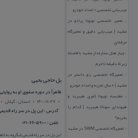
عیب‌یابی تخصصی + امداد خودرو
تعمیر تخصصی تویوتا پرادو در
::
مشهد | عیب‌یابی دقیق و تعمیرگاه
حرفه‌ای
چهار هتل‌ ستاره‌دار مشهد با فاصله
::
زیر 5 دقیقه تا حرم
تعمیرگاه تخصصی رنو داستر در
::
پل حاجی یحیی
مشهد | ۱۰ سال تجربه و امداد خودرو
ظاهراً در دوره صفوی (و به روایت
مقایسه تویوتا كمری هیبرید و
::
1400/11/27
استان : گيلان
هیوندای سوناتا هیبرید | كدام را
آدرس : این پل در سر راه قدیمی 
بخریم؟
تلفن : 66059000-021
تعمیرگاه تخصصی SWM در مشهد
::
این پل در سر راه قدیمی لنگروه به لاهی