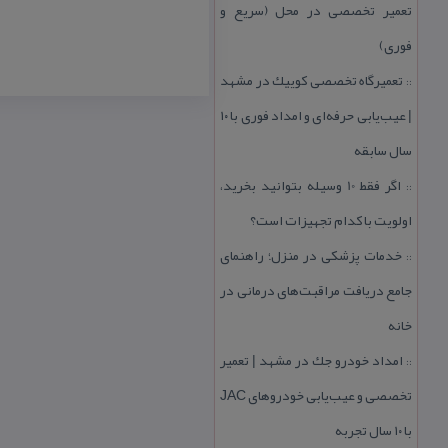
تعمیر تخصصی در محل (سریع و
فوری)
تعمیرگاه تخصصی كوییك در مشهد
::
| عیب‌یابی حرفه‌ای و امداد فوری با ۱۰
سال سابقه
اگر فقط 10 وسیله بتوانید بخرید،
::
اولویت با كدام تجهیزات است؟
خدمات پزشكی در منزل؛ راهنمای
::
جامع دریافت مراقبت‌های درمانی در
خانه
امداد خودرو جك در مشهد | تعمیر
::
تخصصی و عیب‌یابی خودروهای JAC
با ۱۰ سال تجربه