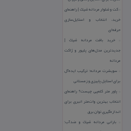
كت و شلوار مردانه شیك | راهنمای
::
خرید، انتخاب و استایل‌سازی
حرفه‌ای
خرید بافت مردانه شیك |
::
جدیدترین مدل‌های پلیور و ژاكت
مردانه
سویشرت مردانه؛ تركیب ایده‌آل
::
برای استایل پاییزی و زمستانی
پاور متر كلمپی چیست؟ راهنمای
::
انتخاب بهترین وات‌متر انبری برای
اندازه‌گیری توان برق
بارانی مردانه شیك و ضدآب؛
::