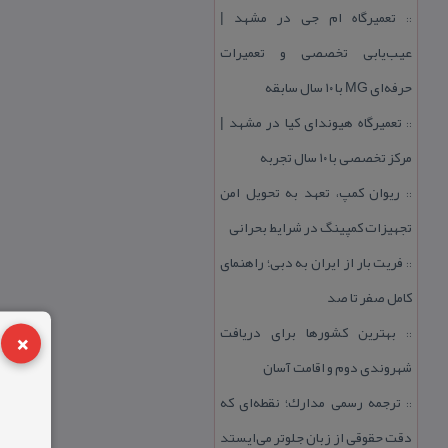
تعمیرگاه ام جی در مشهد |
::
عیب‌یابی تخصصی و تعمیرات
حرفه‌ای MG با ۱۰ سال سابقه
تعمیرگاه هیوندای كیا در مشهد |
::
مركز تخصصی با ۱۰ سال تجربه
ریوان كمپ، تعهد به تحویل امن
::
تجهیزات كمپینگ در شرایط بحرانی
فریت بار از ایران به دبی؛ راهنمای
::
كامل صفر تا صد
×
بهترین كشورها برای دریافت
::
شهروندی دوم و اقامت آسان
ترجمه رسمی مدارك؛ نقطه‌ای كه
::
دقت حقوقی از زبان جلوتر می‌ایستد