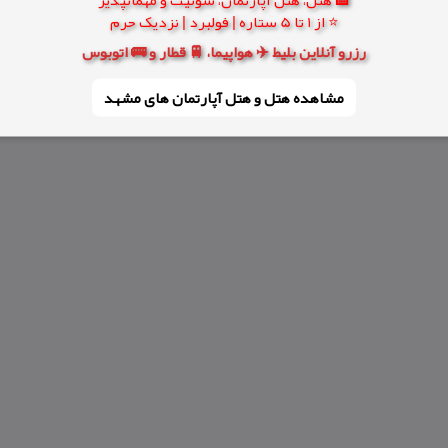
⭐ از 1 تا 5 ستاره | فولبرد | نزدیک حرم
رزرو آنلاین بلیط ✈️ هواپیما، 🚆 قطار و 🚌 اتوبوس
مشاهده هتل و هتل‌ آپارتمان های مشهد