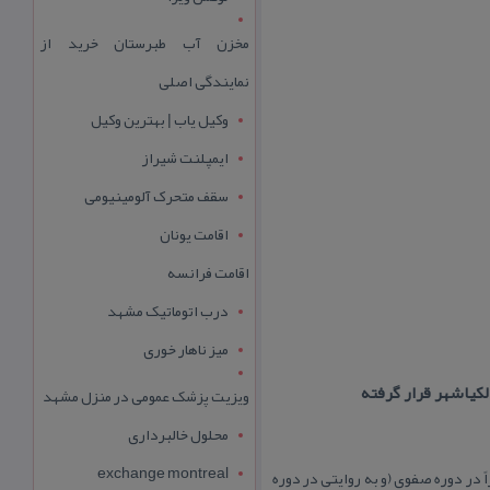
مخزن آب طبرستان خرید از
نمایندگی اصلی
وکیل یاب | بهترین وکیل
ایمپلنت شیراز
سقف متحرک آلومینیومی
اقامت یونان
اقامت فرانسه
درب اتوماتیک مشهد
میز ناهار خوری
لكیاشهر قرار گرفته
ویزیت پزشک عمومی در منزل مشهد
محلول خالبرداری
exchange montreal
اً در دوره صفوی (و به روایتی در دوره