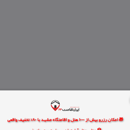
🎁 امکان رزرو بیش از 1000 هتل و اقامتگاه مشهد با 80% تخفیف واقعی
🏨 هتل، هتل آپارتمان، سوئیت و مهمانپذیر