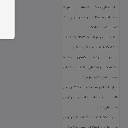
از ویلای جنگلی تا ساحلی، صفر تا
::
صد اجاره ویلا در رامسر برای یك
تعطیلات خاطره‌انگیز
تحصیل در فرانسه 2026؛ از انتخاب
::
دانشگاه تا اخذ ویزا گام به گام
خرید بهترین كفش مردانه
::
باكیفیت؛ راهنمای انتخاب كفش
رسمی، اسپرت و روزمره
پاور آنالایزر سه فاز چیست؟ بررسی
::
كامل كاربردها، مزایا و بهترین
مدل‌های بازار
خرید كت تك مردانه شیك | بهترین
::
مدل‌ها برای استایل رسمی و كژوال