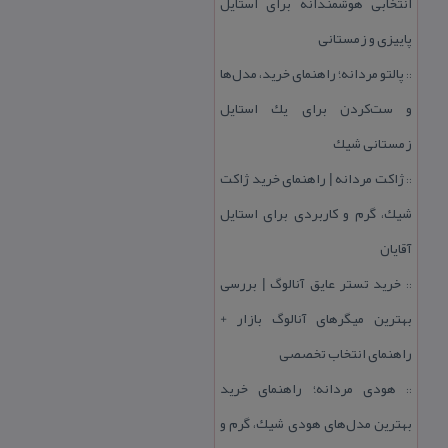
انتخابی هوشمندانه برای استایل
پاییزی و زمستانی
پالتو مردانه؛ راهنمای خرید، مدل‌ها
::
و ست‌كردن برای یك استایل
زمستانی شیك
ژاكت مردانه | راهنمای خرید ژاكت
::
شیك، گرم و كاربردی برای استایل
آقایان
خرید تستر عایق آنالوگ | بررسی
::
بهترین میگرهای آنالوگ بازار +
راهنمای انتخاب تخصصی
هودی مردانه؛ راهنمای خرید
::
بهترین مدل‌های هودی شیك، گرم و