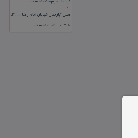
نزدیک حرم+50% تخفیف
هتل آپارتمان خیابان امام رضا 1، 2، 3،
5،8 ،16 | تا 90 % تخفیف