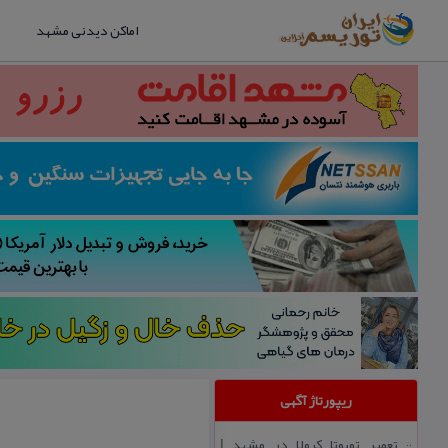
اماکن دیدنی مشهد
ریپورتاژ آگهی
تعمیر تویوتا كرولا در مشهد |
::