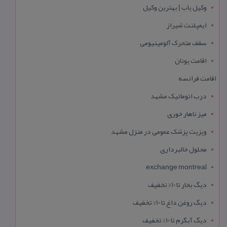
وکیل یاب | بهترین وکیل
ایمپلنت شیراز
سقف متحرک آلومینیومی
اقامت یونان
اقامت فرانسه
درب اتوماتیک مشهد
میز ناهار خوری
ویزیت پزشک عمومی در منزل مشهد
محلول خالبرداری
exchange montreal
دیگ بخار تا 10% تخفیف
دیگ روغن داغ تا 10% تخفیف
دیگ آبگرم تا 10% تخفیف