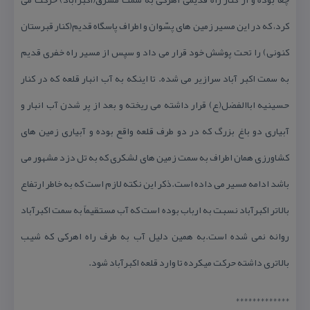
كرد، كه در این مسیر زمین های پسّوان و اطراف پاسگاه قدیم(كنار قبرستان
كنونی) را تحت پوشش خود قرار می داد و سپس از مسیر راه خفری قدیم
به سمت اكبر آباد سرازیر می شده. تا اینكه به آب انبار قلعه كه در كنار
حسینیه اباالفضل(ع) قرار داشته می ریخته و بعد از پر شدن آب انبار و
آبیاری دو باغ بزرگ كه در دو طرف قلعه واقع بوده و آبیاری زمین های
كشاورزی همان اطراف به سمت زمین های لشكری كه به تل دزد مشهور می
باشد ادامه مسیر می داده است.ذكر این نكته لازم است كه به خاطر ارتفاع
بالاتر اكبرآباد نسبت به ارباب بوده است كه آب مستقیماً به سمت اكبرآباد
روانه نمی شده است.به همین دلیل آب به طرف راه اهركی كه شیب
بالاتری داشته حركت میكرده تا وارد قلعه اكبرآباد شود.
*************