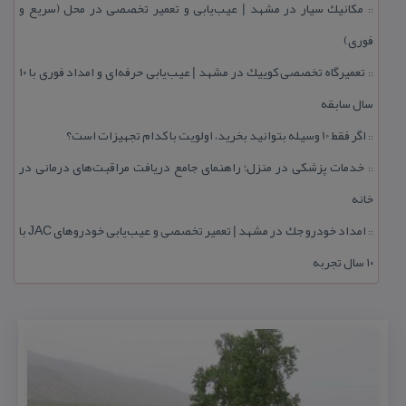
مكانیك سیار در مشهد | عیب‌یابی و تعمیر تخصصی در محل (سریع و
::
فوری)
تعمیرگاه تخصصی كوییك در مشهد | عیب‌یابی حرفه‌ای و امداد فوری با ۱۰
::
سال سابقه
اگر فقط 10 وسیله بتوانید بخرید، اولویت با كدام تجهیزات است؟
::
خدمات پزشكی در منزل؛ راهنمای جامع دریافت مراقبت‌های درمانی در
::
خانه
امداد خودرو جك در مشهد | تعمیر تخصصی و عیب‌یابی خودروهای JAC با
::
۱۰ سال تجربه