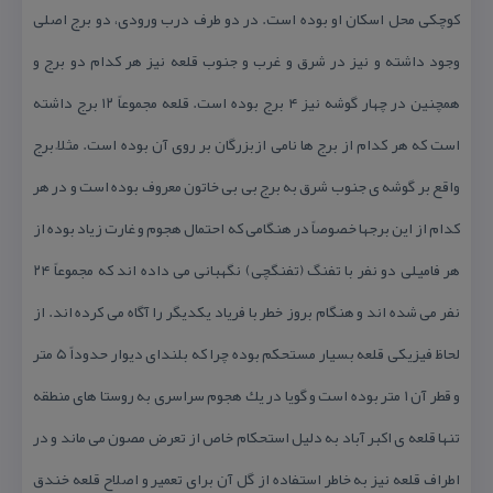
كوچكی محل اسكان او بوده است. در دو طرف درب ورودی، دو برج اصلی
وجود داشته و نیز در شرق و غرب و جنوب قلعه نیز هر كدام دو برج و
همچنین در چهار گوشه نیز ۴ برج بوده است. قلعه مجموعاً ۱۲ برج داشته
است كه هر كدام از برج ها نامی ازبزرگان بر روی آن بوده است. مثلاً برج
واقع بر گوشه ی جنوب شرق به برج بی بی خاتون معروف بوده است و در هر
كدام از این برجها خصوصاً در هنگامی كه احتمال هجوم و غارت زیاد بوده از
هر فامیلی دو نفر با تفنگ (تفنگچی) نگهبانی می داده اند كه مجموعاً ۲۴
نفر می شده اند و هنگام بروز خطر با فریاد یكدیگر را آگاه می كرده اند. از
لحاظ فیزیكی قلعه بسیار مستحكم بوده چرا كه بلندای دیوار حدوداً ۵ متر
و قطر آن ۱ متر بوده است و گویا در یك هجوم سراسری به روستا های منطقه
تنها قلعه ی اكبر آباد به دلیل استحكام خاص از تعرض مصون می ماند و در
اطراف قلعه نیز به خاطر استفاده از گل آن برای تعمیر و اصلاح قلعه خندق