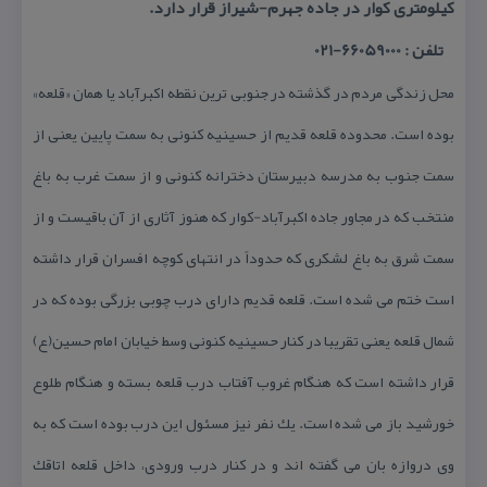
كیلومتری كوار در جاده جهرم-شیراز قرار دارد.
تلفن : 66059000-021
محل زندگی مردم در گذشته در جنوبی ترین نقطه اكبرآباد یا همان «قلعه»
بوده است. محدوده قلعه قدیم از حسینیه كنونی به سمت پایین یعنی از
سمت جنوب به مدرسه دبیرستان دخترانه كنونی و از سمت غرب به باغ
منتخب كه در مجاور جاده اكبرآباد-كوار كه هنوز آثاری از آن باقیست و از
سمت شرق به باغ لشكری كه حدوداً در انتهای كوچه افسران قرار داشته
است ختم می شده است. قلعه قدیم دارای درب چوبی بزرگی بوده كه در
شمال قلعه یعنی تقریبا در كنار حسینیه كنونی وسط خیابان امام حسین(ع)
قرار داشته است كه هنگام غروب آفتاب درب قلعه بسته و هنگام طلوع
خورشید باز می شده است. یك نفر نیز مسئول این درب بوده است كه به
وی دروازه بان می گفته اند و در كنار درب ورودی، داخل قلعه اتاقك