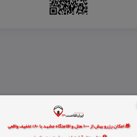
🎁 امکان رزرو بیش از 1000 هتل و اقامتگاه مشهد با 80% تخفیف واقعی
🏨 هتل، هتل آپارتمان، سوئیت و مهمانپذیر