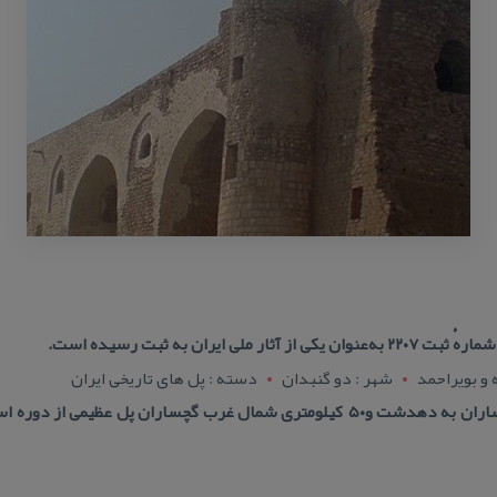
 و بويراحمد
شهر : دو گنبدان
دسته : پل های تاریخی ایران
آدرس : در كنار راه ارتباطی گچساران به دهدشت و۵۰ كیلومتری شمال غرب گچساران پل 