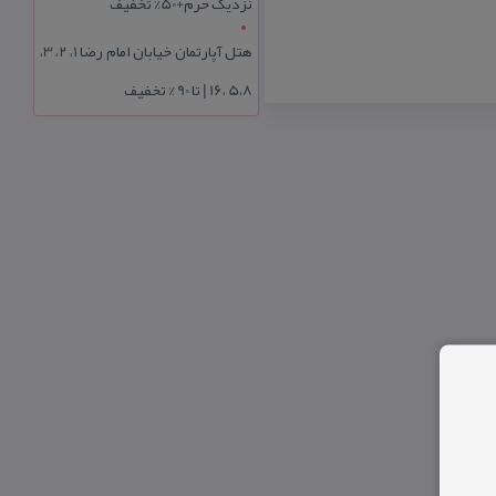
نزدیک حرم+50% تخفیف
هتل آپارتمان خیابان امام رضا 1، 2، 3،
5،8 ،16 | تا 90 % تخفیف