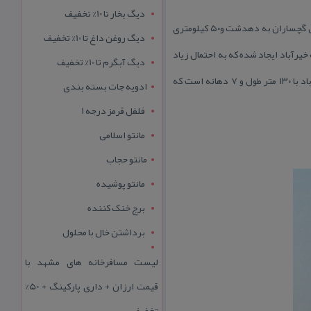
دیگ بخار تا 10% تخفیف
این اثر در تاریخ ۳ اسفند ۱۳۷۷ با شمارهٔ ثبت ۲۲۰۷ به‌عنوان یكی از آثار ملی ایران به ثبت رسیده است. در كنار راه ارتباطی گچساران به دهدشت و۵۰ كیلومتری
دیگ روغن داغ تا 10% تخفیف
یرآباد ایجاد شده كه به احتمال زیاد
دیگ آبگرم تا 10% تخفیف
در دوره‌ اسلامی و پس از تخریب پل در دوره ساسانی ساخته شده است. پل خیری و محمد خان در۴۰۰ متری چهارطاقی خیرآباد با ۱۳۰ متر طول و ۷ دهانه است كه
ادویه جات بسته بندی
فلفل قرمز درجه 1
مانتو اسلامی
مانتو حجاب
مانتو پوشیده
برج خنک کننده
برداشتن خال با محلول
لیست مسافرخانه های مشهد با
قیمت ارزان + داری پارکینگ + 50%
تخفیف