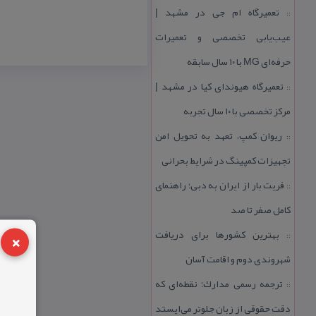
تعمیرگاه ام جی در مشهد |
::
عیب‌یابی تخصصی و تعمیرات
حرفه‌ای MG با ۱۰ سال سابقه
تعمیرگاه هیوندای كیا در مشهد |
::
مركز تخصصی با ۱۰ سال تجربه
ریوان كمپ، تعهد به تحویل امن
::
تجهیزات كمپینگ در شرایط بحرانی
فریت بار از ایران به دبی؛ راهنمای
::
كامل صفر تا صد
×
بهترین كشورها برای دریافت
::
شهروندی دوم و اقامت آسان
ترجمه رسمی مدارك؛ نقطه‌ای كه
::
دقت حقوقی از زبان جلوتر می‌ایستد