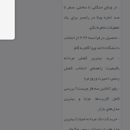
از ویلای جنگلی تا ساحلی، صفر تا
::
صد اجاره ویلا در رامسر برای یك
تعطیلات خاطره‌انگیز
تحصیل در فرانسه 2026؛ از انتخاب
::
دانشگاه تا اخذ ویزا گام به گام
خرید بهترین كفش مردانه
::
باكیفیت؛ راهنمای انتخاب كفش
رسمی، اسپرت و روزمره
پاور آنالایزر سه فاز چیست؟ بررسی
::
كامل كاربردها، مزایا و بهترین
مدل‌های بازار
خرید كت تك مردانه شیك | بهترین
::
مدل‌ها برای استایل رسمی و كژوال