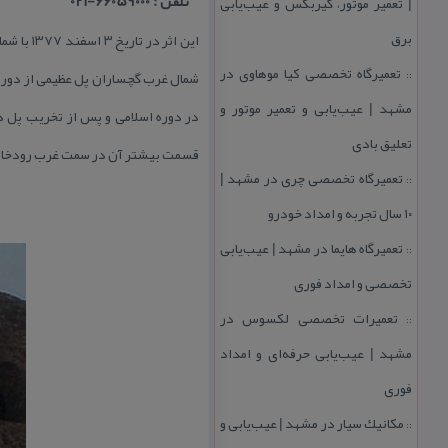
تلفن : 66059000-021
| تعمیر موتور، گیربكس و عیب‌یابی
برق
تعمیرگاه تخصصی كیا موهاوی در
شمال غرب گچساران پل عظیمی از دوره‌ 
::
مشهد | عیب‌یابی و تعمیر موتور و
تعلیق بادی
قسمت بیشتر آن در سمت غرب رودخانه
تعمیرگاه تخصصی چری در مشهد |
::
۱۰ سال تجربه و امداد خودرو
تعمیرگاه هایما در مشهد | عیب‌یابی
::
تخصصی و امداد فوری
تعمیرات تخصصی لكسوس در
::
مشهد | عیب‌یابی حرفه‌ای و امداد
فوری
مكانیك سیار در مشهد | عیب‌یابی و
::