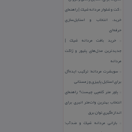
كت و شلوار مردانه شیك | راهنمای
::
خرید، انتخاب و استایل‌سازی
حرفه‌ای
خرید بافت مردانه شیك |
::
جدیدترین مدل‌های پلیور و ژاكت
مردانه
سویشرت مردانه؛ تركیب ایده‌آل
::
برای استایل پاییزی و زمستانی
پاور متر كلمپی چیست؟ راهنمای
::
انتخاب بهترین وات‌متر انبری برای
اندازه‌گیری توان برق
بارانی مردانه شیك و ضدآب؛
::