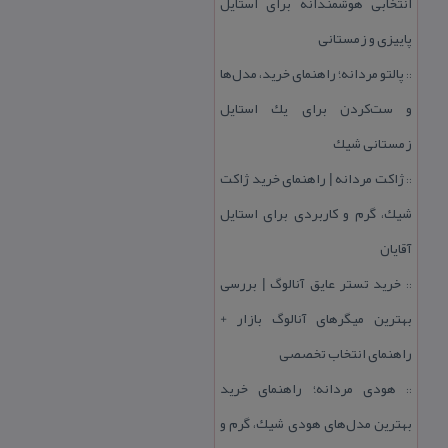
انتخابی هوشمندانه برای استایل
پاییزی و زمستانی
پالتو مردانه؛ راهنمای خرید، مدل‌ها
::
و ست‌كردن برای یك استایل
زمستانی شیك
ژاكت مردانه | راهنمای خرید ژاكت
::
شیك، گرم و كاربردی برای استایل
آقایان
خرید تستر عایق آنالوگ | بررسی
::
بهترین میگرهای آنالوگ بازار +
راهنمای انتخاب تخصصی
هودی مردانه؛ راهنمای خرید
::
بهترین مدل‌های هودی شیك، گرم و