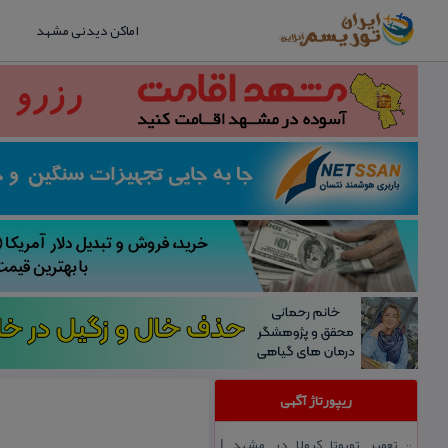
اماکن دیدنی مشهد
ریپورتاژ آگهی
تعمیر تویوتا كرولا در مشهد |
::