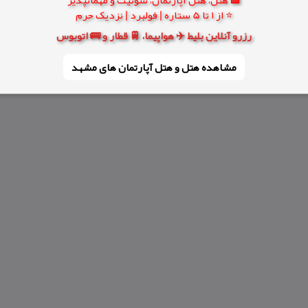
⭐ از 1 تا 5 ستاره | فولبرد | نزدیک حرم
رزرو آنلاین بلیط ✈️ هواپیما، 🚆 قطار و 🚌 اتوبوس
مشاهده هتل و هتل‌ آپارتمان های مشهد