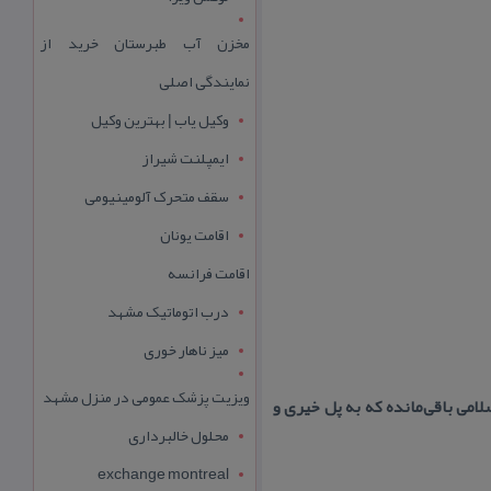
مخزن آب طبرستان خرید از
نمایندگی اصلی
وکیل یاب | بهترین وکیل
ایمپلنت شیراز
سقف متحرک آلومینیومی
اقامت یونان
اقامت فرانسه
درب اتوماتیک مشهد
میز ناهار خوری
ویزیت پزشک عمومی در منزل مشهد
عظیمی از دوره‌ اسلامی باقی‌مانده كه به پل خیری و
محلول خالبرداری
exchange montreal