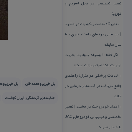
تعمیر تخصصی در محل (سریع و
فوری)
تعمیرگاه تخصصی كوییك در مشهد
::
| عیب‌یابی حرفه‌ای و امداد فوری با ۱۰
سال سابقه
اگر فقط 10 وسیله بتوانید بخرید،
::
اولویت با كدام تجهیزات است؟
خدمات پزشكی در منزل؛ راهنمای
::
پل خیری و محمد خان
پل خیری و م
جامع دریافت مراقبت‌های درمانی در
خانه
جاذبه های گردشگری ایران كجاست
امداد خودرو جك در مشهد | تعمیر
::
تخصصی و عیب‌یابی خودروهای JAC
با ۱۰ سال تجربه