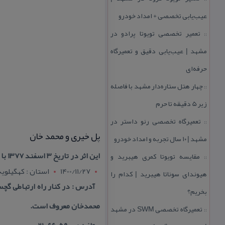
عیب‌یابی تخصصی + امداد خودرو
تعمیر تخصصی تویوتا پرادو در
::
مشهد | عیب‌یابی دقیق و تعمیرگاه
حرفه‌ای
چهار هتل‌ ستاره‌دار مشهد با فاصله
::
زیر 5 دقیقه تا حرم
تعمیرگاه تخصصی رنو داستر در
::
پل خیری و محمد خان
مشهد | ۱۰ سال تجربه و امداد خودرو
این اثر در تاریخ ۳ اسفند ۱۳۷۷ با شمارهٔ ثبت ۲۲۰۷ به‌عنوان یكی از آثار ملی ایران به ثبت رسیده است.
مقایسه تویوتا كمری هیبرید و
::
1400/11/27
استان : کهگيلويه
هیوندای سوناتا هیبرید | كدام را
بخریم؟
محمدخان معروف است.
تعمیرگاه تخصصی SWM در مشهد
::