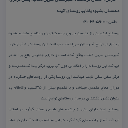
دهستان بشیوه پاطاق، روستای آئینه
تلفن : 66059000-021
روستای آینه یكی از قدیمیترین و پر جمعیت ترین روستاهای منطقه بشیوه
و پاطاق از توابع شهرستان سرپلذهاب میباشد. این روستا در ۸ كیلومتری
شهرستان سرپل ذهاب واقع شده است و دارای جمعیتی بالغ بر ۸۰۰نفر
میباشد این روستا دارای امكاناتی چون آب ،برق، مركز بهداشت،مدرسه ،و
مركز تلفن تلفن ثابت میباشد این روستا یكی از روستاهای جنگزده در
دوران دفاع مقدس میباشد و با تقدیم بیش از ۳۵شهید والامقام به
عنوان نگین انگشتری در میان روستاهای توابع است
روستای اینه دارای یكی از چشمه های طبیعی معدن گوگرد در استان
میباشد كه از جاذبه های گردشگری در این منطقه میباشد آب آن در تمام