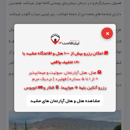
فصول بسیارگرم و در درمان بیماریهای پوستی كاملا موثر میباشد همچنین
دارای چشمه های متعددی از جمله خوشاب ، پیر غیبی،سراب گلودر میباشد
×
طرح هادی در این روستا اجرا شده و همچنین این روستا دارای زمین فوتبال
ورزشی بوده كه نیمه تمام مانده است روستای اینه دارای نیروهای خلاق و
توانمندی است كه با هوش سرشار خودمدارج علمی را در داخل و خارج از
🎁 امکان رزرو بیش از 1000 هتل و اقامتگاه مشهد با
80% تخفیف واقعی
كشور كسب نموده اند این روستا جدیدا به همت دولت محترم دكتر
🏨 هتل، هتل آپارتمان، سوئیت و مهمانپذیر
احمدی نژاد دارای شعبه خدمات بانكی گشته و تمامی امورات بانكی مردم
⭐ از 1 تا 5 ستاره | فولبرد | نزدیک حرم
در این شعبه انجام میشود
رزرو آنلاین بلیط ✈️ هواپیما، 🚆 قطار و 🚌 اتوبوس
مشاهده هتل و هتل‌ آپارتمان های مشهد