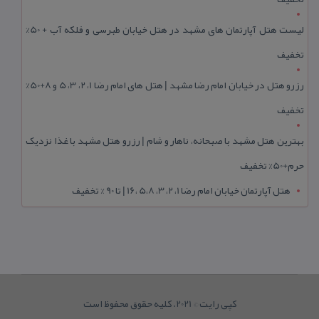
لیست هتل آپارتمان های مشهد در هتل خیابان طبرسی و فلکه آب + 50%
تخفیف
رزرو هتل در خیابان امام رضا مشهد | هتل‌ های امام رضا 1، 2، 3، 5 و 8+50%
تخفیف
بهترین هتل مشهد با صبحانه، ناهار و شام | رزرو هتل مشهد با غذا نزدیک
حرم+50% تخفیف
هتل آپارتمان خیابان امام رضا 1، 2، 3، 5،8 ،16 | تا 90 % تخفیف
کپی رایت © 2021. کلیه حقوق محفوظ است