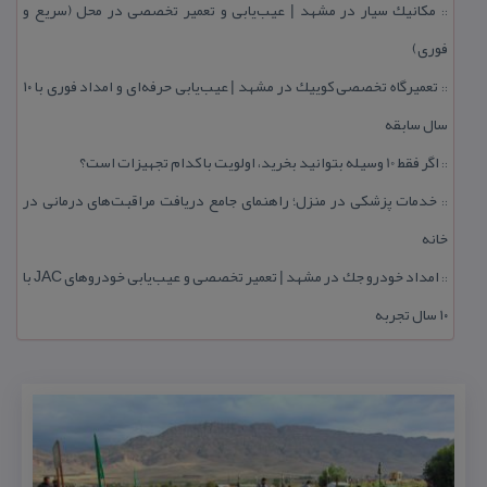
مكانیك سیار در مشهد | عیب‌یابی و تعمیر تخصصی در محل (سریع و
::
فوری)
تعمیرگاه تخصصی كوییك در مشهد | عیب‌یابی حرفه‌ای و امداد فوری با ۱۰
::
سال سابقه
اگر فقط 10 وسیله بتوانید بخرید، اولویت با كدام تجهیزات است؟
::
خدمات پزشكی در منزل؛ راهنمای جامع دریافت مراقبت‌های درمانی در
::
خانه
امداد خودرو جك در مشهد | تعمیر تخصصی و عیب‌یابی خودروهای JAC با
::
۱۰ سال تجربه