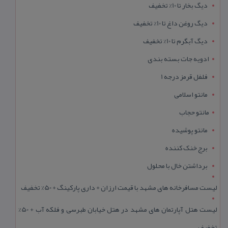
دیگ بخار تا 10% تخفیف
دیگ روغن داغ تا 10% تخفیف
دیگ آبگرم تا 10% تخفیف
ادویه جات بسته بندی
فلفل قرمز درجه 1
مانتو اسلامی
مانتو حجاب
مانتو پوشیده
برج خنک کننده
برداشتن خال با محلول
لیست مسافرخانه های مشهد با قیمت ارزان + داری پارکینگ + 50% تخفیف
لیست هتل آپارتمان های مشهد در هتل خیابان طبرسی و فلکه آب + 50%
تخفیف