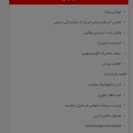
لوکس ویزا
مخزن آب طبرستان خرید از نمایندگی اصلی
وکیل یاب | بهترین وکیل
ایمپلنت شیراز
سقف متحرک آلومینیومی
اقامت یونان
اقامت فرانسه
درب اتوماتیک مشهد
میز ناهار خوری
ویزیت پزشک عمومی در منزل مشهد
محلول خالبرداری
exchange montreal