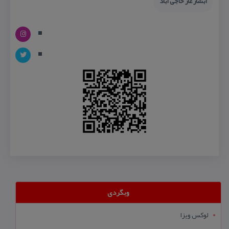
آبشار غار حاجی آباد
وبگردی
لوکس ویزا