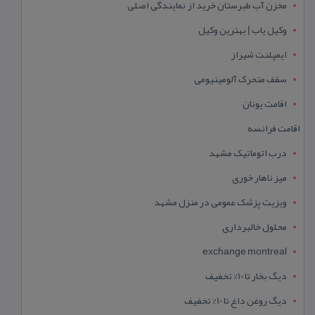
مخزن آب طبرستان خرید از نمایندگی اصلی
وکیل یاب | بهترین وکیل
ایمپلنت شیراز
سقف متحرک آلومینیومی
اقامت یونان
اقامت فرانسه
درب اتوماتیک مشهد
میز ناهار خوری
ویزیت پزشک عمومی در منزل مشهد
محلول خالبرداری
exchange montreal
دیگ بخار تا 10% تخفیف
دیگ روغن داغ تا 10% تخفیف