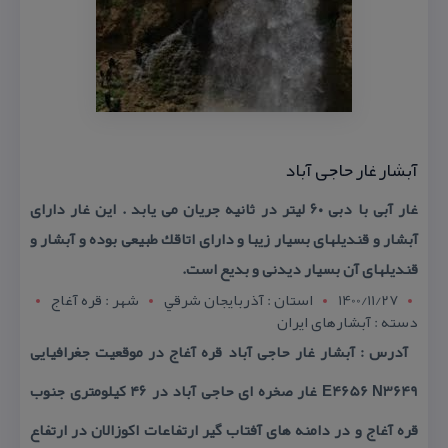
آبشار غار حاجی آباد
غار آبی با دبی ۶۰ لیتر در ثانیه جریان می یابد . این غار دارای
آبشار و قندیلهای بسیار زیبا و دارای اتاقك طبیعی بوده و آبشار و
قندیلهای آن بسیار دیدنی و بدیع است.
1400/11/27
استان : آذربايجان شرقي
شهر : قره آغاج
دسته : آبشارهای ایران
آدرس : آبشار غار حاجی آباد قره آغاج در موقعیت جغرافیایی
E4656 N3649 غار صخره ای حاجی آباد در ۴۶ كیلومتری جنوب
قره آغاج و در دامنه های آفتاب گیر ارتفاعات اكوزالان در ارتفاع