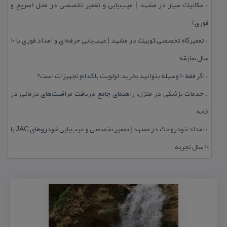
مكانیك سیار در مشهد | عیب‌یابی و تعمیر تخصصی در محل (سریع و
::
فوری)
تعمیرگاه تخصصی كوییك در مشهد | عیب‌یابی حرفه‌ای و امداد فوری با ۱۰
::
سال سابقه
اگر فقط 10 وسیله بتوانید بخرید، اولویت با كدام تجهیزات است؟
::
خدمات پزشكی در منزل؛ راهنمای جامع دریافت مراقبت‌های درمانی در
::
خانه
امداد خودرو جك در مشهد | تعمیر تخصصی و عیب‌یابی خودروهای JAC با
::
۱۰ سال تجربه