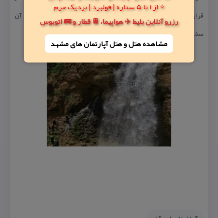
⭐ از 1 تا 5 ستاره | فولبرد | نزدیک حرم
قرار گرفته و به دلیل سرد بودن داخل غار و ارتفاع زیاد آبشار، عبور از آن
رزرو آنلاین بلیط ✈️ هواپیما، 🚆 قطار و 🚌 اتوبوس
سخت اما بسیار جالب است.
مشاهده هتل و هتل‌ آپارتمان های مشهد