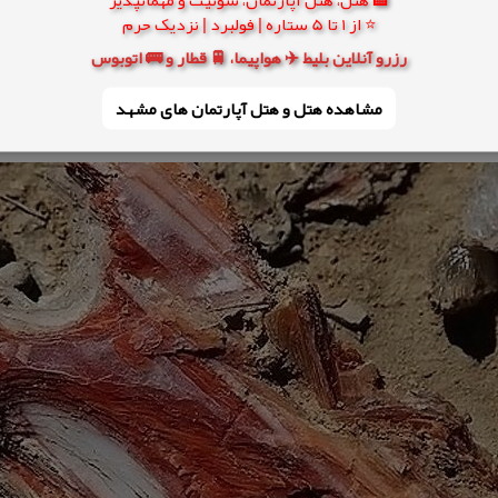
⭐ از 1 تا 5 ستاره | فولبرد | نزدیک حرم
رزرو آنلاین بلیط ✈️ هواپیما، 🚆 قطار و 🚌 اتوبوس
مشاهده هتل و هتل‌ آپارتمان های مشهد