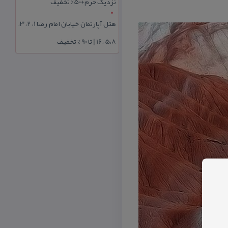
نزدیک حرم+50% تخفیف
هتل آپارتمان خیابان امام رضا 1، 2، 3،
5،8 ،16 | تا 90 % تخفیف