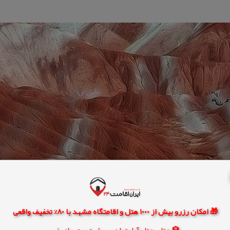
🎁 امکان رزرو بیش از 1000 هتل و اقامتگاه مشهد با 80% تخفیف واقعی
🏨 هتل، هتل آپارتمان، سوئیت و مهمانپذیر