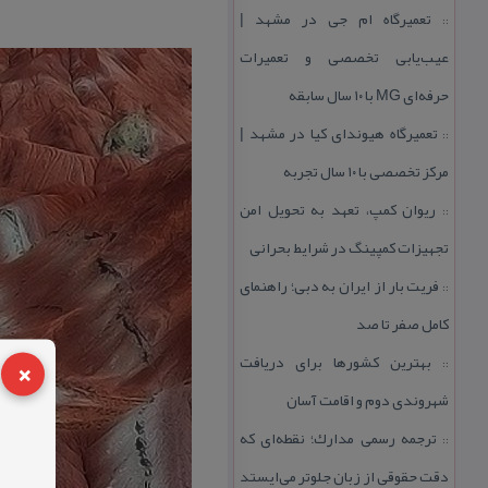
تعمیرگاه ام جی در مشهد |
::
عیب‌یابی تخصصی و تعمیرات
حرفه‌ای MG با ۱۰ سال سابقه
تعمیرگاه هیوندای كیا در مشهد |
::
مركز تخصصی با ۱۰ سال تجربه
ریوان كمپ، تعهد به تحویل امن
::
تجهیزات كمپینگ در شرایط بحرانی
فریت بار از ایران به دبی؛ راهنمای
::
كامل صفر تا صد
×
بهترین كشورها برای دریافت
::
شهروندی دوم و اقامت آسان
ترجمه رسمی مدارك؛ نقطه‌ای كه
::
دقت حقوقی از زبان جلوتر می‌ایستد