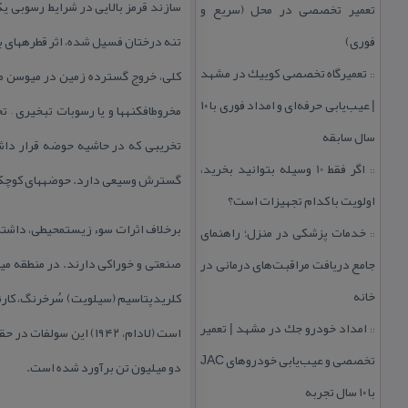
تعمیر تخصصی در محل (سریع و
فوری)
تعمیرگاه تخصصی كوییك در مشهد
::
| عیب‌یابی حرفه‌ای و امداد فوری با ۱۰
سال سابقه
اگر فقط 10 وسیله بتوانید بخرید،
::
گسترش وسیعی دارد. حوضه‎های كوچك‎تر كولابی نیز در جنوب میانه و اطراف كبودرآهنگ (شمال همدان) وجود داشته‎اند.
اولویت با كدام تجهیزات است؟
خدمات پزشكی در منزل؛ راهنمای
::
جامع دریافت مراقبت‌های درمانی در
خانه
كلریدپتاسی
امداد خودرو جك در مشهد | تعمیر
::
تخصصی و عیب‌یابی خودروهای JAC
دو میلیون تن برآورد شده است.
با ۱۰ سال تجربه