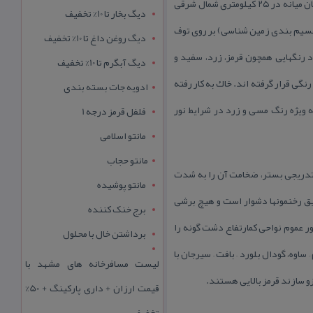
كوه های رنگی آلا داغ لار در استان آذربایجان شرقی واقع است. این منطقه كه در شمال بزرگراه زنجان-تبریز قبل از شهرستان میانه در ۲۵ كیلومتری شمال شرقی
دیگ بخار تا 10% تخفیف
كثر نقاط ایران مركزی ( تقسیم بندی زمین شناسی) بر روی توف
دیگ روغن داغ تا 10% تخفیف
د رنگهایی همچون قرمز، زرد، سفید و
دیگ آبگرم تا 10% تخفیف
نگی قرار گرفته اند. خاك به كار رفته
ادویه جات بسته بندی
 ویژه رنگ مسی و زرد در شرایط نور
فلفل قرمز درجه 1
مانتو اسلامی
مانتو حجاب
ولاسی تشكیل شده و فرونشینی تدریجی بستر، ضخامت آن را به شدت
مانتو پوشیده
افزایش داده است. با وجود شرایط یكسان رسوبی، سنگ‎شناسی این سازند تغییرات زیادی دارد، به گونه‎ای كه هم‎ارزی دقیق رخنمون‎ها دشوار است و هیچ برشی
برج خنک کننده
نمی‎تواند الگوی این سازند باشد. یكی از ویژگی‎های سازند قرمز بالایی سیمای ظاهری آن است كه به جز حاشیه ارتفاعات، به طور عموم نواحی كم‎ارتفاع دشت گونه را
برداشتن خال با محلول
 زنجان، گودی قم – ساوه، گودال بلورد – بافت – سیرجان با
لیست مسافرخانه های مشهد با
قیمت ارزان + داری پارکینگ + 50%
تخفیف