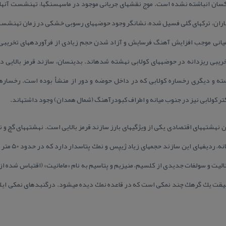
تنه درختان فسیل شده،
كلی، خروج گسترده زمین در میوسن 
مخروط‎افكنه‎ها و یا رسوبات تبخیری – تخریبی ریزدانه در حوضه‎ه
برخلاف اثرات سوء زیست‎محیطی، دا
صنعتی و خوراكی د
م (سیلویت) سُرخ‎رنگ، كارنالیت و سولفات جدیدی از كلسیم، منیزیم و پتاسیم به نام «مامانیت» (اقتباس
است (لادام، ۱۹۴۲) این سولفات در حقیقت یك گرهك چند نمكی است