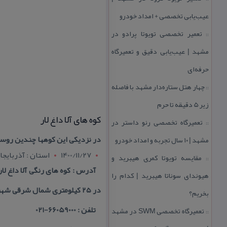
عیب‌یابی تخصصی + امداد خودرو
تعمیر تخصصی تویوتا پرادو در
::
مشهد | عیب‌یابی دقیق و تعمیرگاه
حرفه‌ای
چهار هتل‌ ستاره‌دار مشهد با فاصله
::
زیر 5 دقیقه تا حرم
كوه های آلا داغ لار
تعمیرگاه تخصصی رنو داستر در
::
در نزدیكی این كوهها چندین روستا
مشهد | ۱۰ سال تجربه و امداد خودرو
1400/11/27
استان : آذربايج
مقایسه تویوتا كمری هیبرید و
::
آدرس : كوه های رنگی آلا داغ ل
هیوندای سوناتا هیبرید | كدام را
در ۲۵ كیلومتری شمال شرقی شهرستان تبریز واقع شده است
بخریم؟
تلفن : 66059000-021
تعمیرگاه تخصصی SWM در مشهد
::