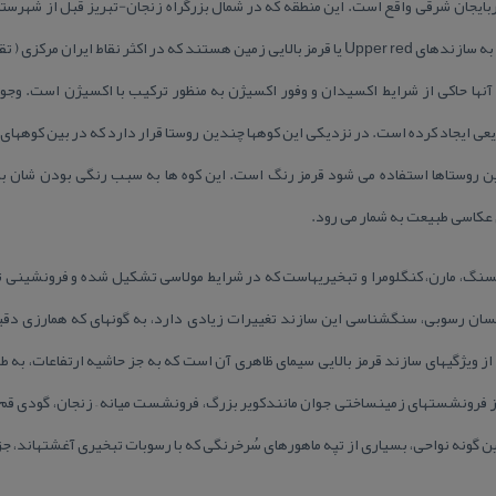
شهرستان تبریز واقع شده است متعلق به سازندهای Upper red یا قرمز بالایی زمین هستند كه در ا
آنها حاكی از شرایط اكسیدان و وفور اكسیژن به منظور تركیب با اكسیژن است. وجو
یعی ایجاد كرده است. در نزدیكی این كوهها چندین روستا قرار دارد كه در بین كوههای ر
ین روستاها استفاده می شود قرمز رنگ است. این كوه ها به سبب رنگی بودن شان به
عكاسی طبیعت به شمار می رود.
سازند قرمز بالایی، بیشتر از نوع ماسه‎سنگ، مارن، كنگلومرا و تبخیری‎هاست كه در شرایط م
زیر پوشش دارد. گستره‎های وسیعی از فرونشست‎های زمین‎ساختی جوان مانندكویر بزرگ، فرونشست میانه –