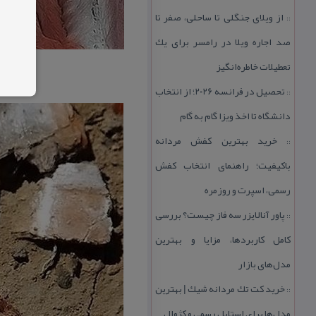
از ویلای جنگلی تا ساحلی، صفر تا
::
صد اجاره ویلا در رامسر برای یك
تعطیلات خاطره‌انگیز
تحصیل در فرانسه 2026؛ از انتخاب
::
دانشگاه تا اخذ ویزا گام به گام
خرید بهترین كفش مردانه
::
باكیفیت؛ راهنمای انتخاب كفش
رسمی، اسپرت و روزمره
پاور آنالایزر سه فاز چیست؟ بررسی
::
كامل كاربردها، مزایا و بهترین
مدل‌های بازار
خرید كت تك مردانه شیك | بهترین
::
مدل‌ها برای استایل رسمی و كژوال