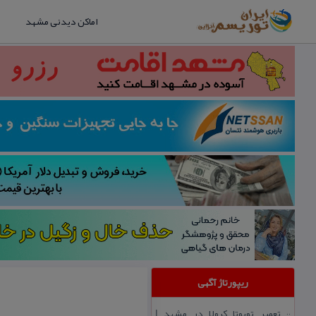
اماکن دیدنی مشهد
ریپورتاژ آگهی
تعمیر تویوتا كرولا در مشهد |
::