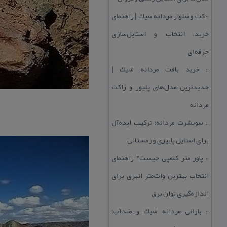
كت و شلوار مردانه شیك | راهنمای
::
خرید، انتخاب و استایل‌سازی
حرفه‌ای
خرید بافت مردانه شیك |
::
جدیدترین مدل‌های پلیور و ژاكت
مردانه
سویشرت مردانه؛ تركیب ایده‌آل
::
برای استایل پاییزی و زمستانی
پاور متر كلمپی چیست؟ راهنمای
::
انتخاب بهترین وات‌متر انبری برای
اندازه‌گیری توان برق
بارانی مردانه شیك و ضدآب؛
::