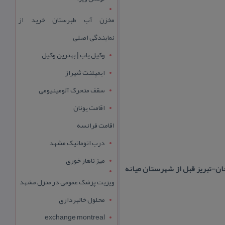
مخزن آب طبرستان خرید از
نمایندگی اصلی
وکیل یاب | بهترین وکیل
ایمپلنت شیراز
سقف متحرک آلومینیومی
اقامت یونان
اقامت فرانسه
درب اتوماتیک مشهد
میز ناهار خوری
جان-تبریز قبل از شهرستان میانه
ویزیت پزشک عمومی در منزل مشهد
محلول خالبرداری
exchange montreal