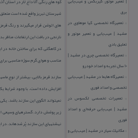
| تعمیر موتور، گیربكس و عیب‌یابی
برق
تعمیرگاه تخصصی كیا موهاوی در
::
های ائوشن قرار میگیرند و رنگ قرمز 
مشهد | عیب‌یابی و تعمیر موتور و
نارنجی در بافت این ارتفاعات مناظر بد
تعلیق بادی
در كاهگلی كه برای ساختن خانه در ا
تعمیرگاه تخصصی چری در مشهد |
::
مناسب و هوای گرم سوژه مناسبی برای 
۱۰ سال تجربه و امداد خودرو
تعمیرگاه هایما در مشهد | عیب‌یابی
::
تخصصی و امداد فوری
تعمیرات تخصصی لكسوس در
::
مشهد | عیب‌یابی حرفه‌ای و امداد
فوری
نهشته‎های این سازند پُر شده‎اند. در این گونه نواحی، بسیاری از تپه ماهورهای سُرخ‎رنگی كه با رسوبات تبخیری آغشته‎اند، جزو سازند قرمز بالایی هستند.
مكانیك سیار در مشهد | عیب‌یابی و
::