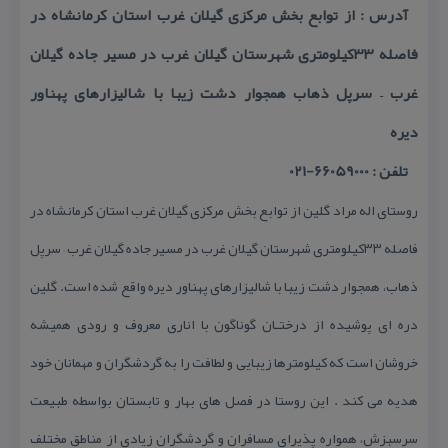
آدرس : از توابع بخش مركزی گیلان غرب استان كرمانشاه در
فاصله ۳۳كیلومتری شهرستان گیلان غرب در مسیر جاده گیلان
غرب – سرپل ذهاب همجوار دشت زیبا با شالیزارهای پهناور
دیره
تلفن : 66059000-021
روستای اله مراد گلین از توابع بخش مركزی گیلان غرب استان كرمانشاه در
فاصله ۳۳كیلومتری شهرستان گیلان غرب در مسیر جاده گیلان غرب – سرپل
ذهاب، همجوار دشت زیبا با شالیزارهای پهناور دیره واقع شده است. گلین
دره ای پوشیده از درختـان گوناگون با اناری معروف و رودی همیشه
خروشان است كه كیلومترها زیبایی و لطافت را به گردشگران و مهمانان خود
هدیه می كند . این روستا در فصل های بهار و تابستان بواسطه طبیعت
سرسبزش، همواره پذیرای مسافران و گردشگران زیادی از مناطق مختلف