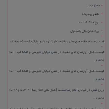
مانتو حجاب
مانتو پوشیده
برج خنک کننده
برداشتن خال با محلول
لیست مسافرخانه های مشهد با قیمت ارزان + داری پارکینگ + 50% تخفیف
لیست هتل آپارتمان های مشهد در هتل خیابان طبرسی و فلکه آب + 50%
تخفیف
لیست هتل آپارتمان های مشهد در هتل خیابان طبرسی و فلکه آب + 50%
تخفیف
رزرو هتل در خیابان امام رضا مشهد | هتل‌ های امام رضا 1، 2، 3، 5 و 8+50%
تخفیف
بهترین هتل مشهد با صبحانه، ناهار و شام | رزرو هتل مشهد با غذا نزدیک