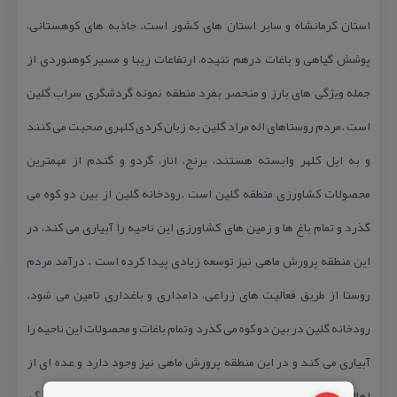
استان كرمانشاه و سایر استان های كشور است. جاذبه های كوهستانی،
پوشش گیاهی و باغات درهم تنیده، ارتفاعات زیبا و مسیر كوهنوردی از
جمله ویژگی های بارز و منحصر بفرد منطقه نمونه گردشگری سراب گلین
است .مردم روستاهای اله مراد گلین به زبان كردی كلهری صحبت می كنند
و به ایل كلهر وابسته هستند، برنج، انار، گردو و گندم از مهمترین
محصولات كشاورزی منطقه گلین است .رودخانه گلین از بین دو كوه می
گذرد و تمام باغ ها و زمین های كشاورزی این ناحیه را آبیاری می كند، در
این منطقه پرورش ماهی نیز توسعه زیادی پیدا كرده است . درآمد مردم
روستا از طریق فعالیت های زراعی، دامداری و باغداری تامین می شود.
رودخانه گلین در بین دو كوه می گذرد وتمام باغات و محصولات این ناحیه را
آبیاری می كند و در این منطقه پرورش ماهی نیز وجود دارد و عده ای از
اهالی روستا نیز در این كار فعالیت می كنند .خانه های این روستا با سنگ،