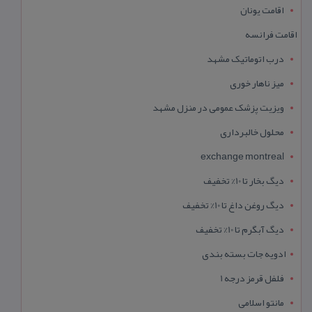
اقامت یونان
اقامت فرانسه
درب اتوماتیک مشهد
میز ناهار خوری
ویزیت پزشک عمومی در منزل مشهد
محلول خالبرداری
exchange montreal
دیگ بخار تا 10% تخفیف
دیگ روغن داغ تا 10% تخفیف
دیگ آبگرم تا 10% تخفیف
ادویه جات بسته بندی
فلفل قرمز درجه 1
مانتو اسلامی