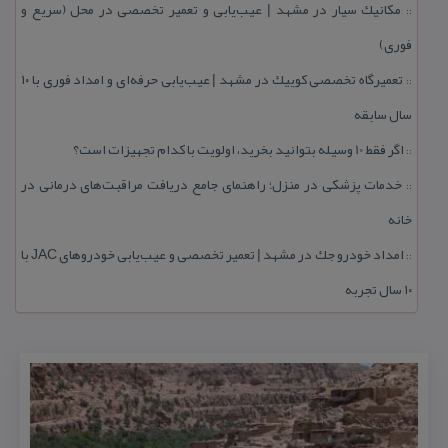
مكانیك سیار در مشهد | عیب‌یابی و تعمیر تخصصی در محل (سریع و
::
فوری)
تعمیرگاه تخصصی كوییك در مشهد | عیب‌یابی حرفه‌ای و امداد فوری با ۱۰
::
سال سابقه
اگر فقط 10 وسیله بتوانید بخرید، اولویت با كدام تجهیزات است؟
::
خدمات پزشكی در منزل؛ راهنمای جامع دریافت مراقبت‌های درمانی در
::
خانه
امداد خودرو جك در مشهد | تعمیر تخصصی و عیب‌یابی خودروهای JAC با
::
۱۰ سال تجربه