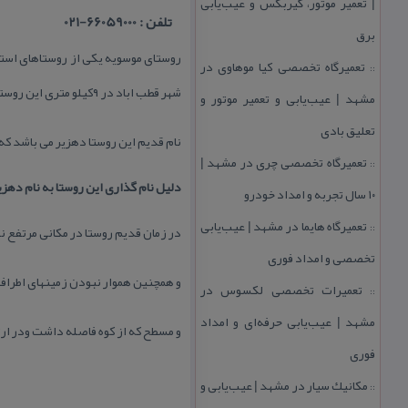
| تعمیر موتور، گیربكس و عیب‌یابی
تلفن : 66059000-021
برق
تعمیرگاه تخصصی كیا موهاوی در
::
شهر قطب اباد در ۹كیلو متری این روستادر حد فاصل موسویه تا جهرم قرار گرفته است و باباعرب در ۴ كیلومتری موسویه حد فاصل موسویه تا فسا قرار گرفته است.
مشهد | عیب‌یابی و تعمیر موتور و
تعلیق بادی
نام قدیم این روستا دهزیر می باشد كه 
تعمیرگاه تخصصی چری در مشهد |
::
دلیل نام گذاری این روستا به نام دهز
۱۰ سال تجربه و امداد خودرو
تعمیرگاه هایما در مشهد | عیب‌یابی
::
در زمان قدیم روستا در مكانی مرتفع ن
تخصصی و امداد فوری
و همچنین هموار نبودن زمینهای اطراف 
تعمیرات تخصصی لكسوس در
::
مشهد | عیب‌یابی حرفه‌ای و امداد
و مسطح كه از كوه فاصله داشت ودر ار
فوری
مكانیك سیار در مشهد | عیب‌یابی و
::