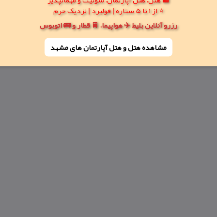
⭐ از 1 تا 5 ستاره | فولبرد | نزدیک حرم
رزرو آنلاین بلیط ✈️ هواپیما، 🚆 قطار و 🚌 اتوبوس
مشاهده هتل و هتل‌ آپارتمان های مشهد