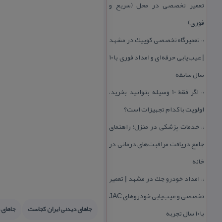
تعمیر تخصصی در محل (سریع و
فوری)
تعمیرگاه تخصصی كوییك در مشهد
::
| عیب‌یابی حرفه‌ای و امداد فوری با ۱۰
سال سابقه
اگر فقط 10 وسیله بتوانید بخرید،
::
اولویت با كدام تجهیزات است؟
خدمات پزشكی در منزل؛ راهنمای
::
جامع دریافت مراقبت‌های درمانی در
خانه
امداد خودرو جك در مشهد | تعمیر
::
تخصصی و عیب‌یابی خودروهای JAC
جاهای دیدنی ایران كجاست
جاهای 
با ۱۰ سال تجربه