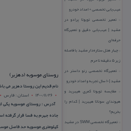
عیب‌یابی تخصصی + امداد خودرو
تعمیر تخصصی تویوتا پرادو در
::
مشهد | عیب‌یابی دقیق و تعمیرگاه
حرفه‌ای
چهار هتل‌ ستاره‌دار مشهد با فاصله
::
زیر 5 دقیقه تا حرم
تعمیرگاه تخصصی رنو داستر در
::
روستای موسویه (دهزیر)
مشهد | ۱۰ سال تجربه و امداد خودرو
نام قدیم این روستا دهزیر می باش
مقایسه تویوتا كمری هیبرید و
::
1400/11/26
استان : فارس
هیوندای سوناتا هیبرید | كدام را
بخریم؟
تعمیرگاه تخصصی SWM در مشهد
::
كیلومتری موسویه حد فاصل موسوی