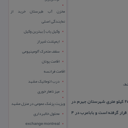
مخزن آب طبرستان خرید از
نمایندگی اصلی
وکیل یاب | بهترین وکیل
ایمپلنت شیراز
سقف متحرک آلومینیومی
اقامت یونان
اقامت فرانسه
درب اتوماتیک مشهد
د.
میز ناهار خوری
آدرس : روستای موسویه یكی از روستاهای استان فارس شهرستان جهرم بخش كردیان می باشد كه در ۲۵ كیلو متری شهرستان جهرم در
ویزیت پزشک عمومی در منزل مشهد
جاده جهرم به فسا قرار گرفته است. شهر قطب اباد در ۹كیلو متری این روستادر حد فاصل موسویه تا جهرم قرار گرفته است و باباعرب در ۴
محلول خالبرداری
exchange montreal