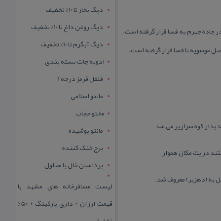
دیگ بخار تا 10% تخفیف
دیگ روغن داغ تا 10% تخفیف
ردیان می باشد كه در ۲۵ كیلو متری شهرستان جهرم در جاده جهرم به فسا قرار گرفته است.
دیگ آبگرم تا 10% تخفیف
ادویه جات بسته بندی
فلفل قرمز درجه 1
مانتو اسلامی
مانتو حجاب
شدیداز كوه سرازیر می شد
مانتو پوشیده
برج خنک کننده
تند در یك مكان هموار
برداشتن خال با محلول
ل به (دهزیر) معروف شد.
لیست مسافرخانه های مشهد با
قیمت ارزان + داری پارکینگ + 50%
تخفیف