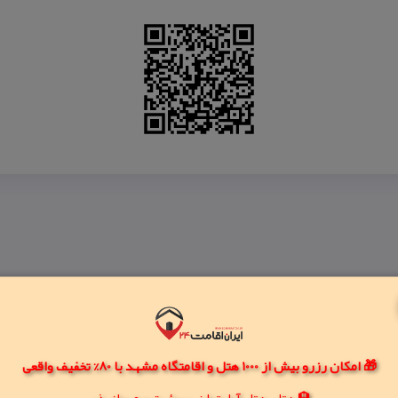
🎁 امکان رزرو بیش از 1000 هتل و اقامتگاه مشهد با 80% تخفیف واقعی
🏨 هتل، هتل آپارتمان، سوئیت و مهمانپذیر