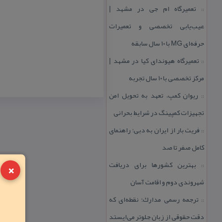
تعمیرگاه ام جی در مشهد |
::
عیب‌یابی تخصصی و تعمیرات
حرفه‌ای MG با ۱۰ سال سابقه
تعمیرگاه هیوندای كیا در مشهد |
::
مركز تخصصی با ۱۰ سال تجربه
ریوان كمپ، تعهد به تحویل امن
::
تجهیزات كمپینگ در شرایط بحرانی
فریت بار از ایران به دبی؛ راهنمای
::
كامل صفر تا صد
×
بهترین كشورها برای دریافت
::
شهروندی دوم و اقامت آسان
ترجمه رسمی مدارك؛ نقطه‌ای كه
::
دقت حقوقی از زبان جلوتر می‌ایستد