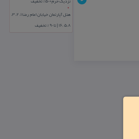
نزدیک حرم+50% تخفیف
هتل آپارتمان خیابان امام رضا 1، 2، 3،
5،8 ،16 | تا 90 % تخفیف