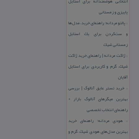
انتخابی هوشمندانه برای استایل
پاییزی و زمستانی
پالتو مردانه؛ راهنمای خرید، مدل‌ها
::
و ست‌كردن برای یك استایل
زمستانی شیك
ژاكت مردانه | راهنمای خرید ژاكت
::
شیك، گرم و كاربردی برای استایل
آقایان
خرید تستر عایق آنالوگ | بررسی
::
بهترین میگرهای آنالوگ بازار +
راهنمای انتخاب تخصصی
هودی مردانه؛ راهنمای خرید
::
بهترین مدل‌های هودی شیك، گرم و