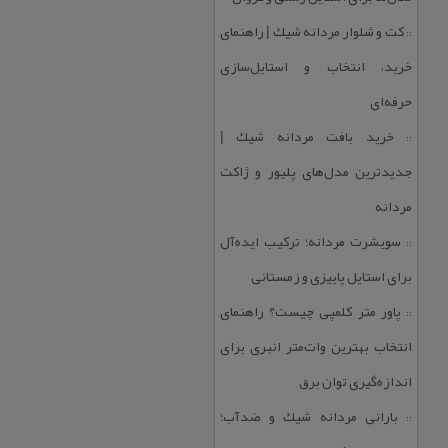
كت و شلوار مردانه شیك | راهنمای
::
خرید، انتخاب و استایل‌سازی
حرفه‌ای
خرید بافت مردانه شیك |
::
جدیدترین مدل‌های پلیور و ژاكت
مردانه
سویشرت مردانه؛ تركیب ایده‌آل
::
برای استایل پاییزی و زمستانی
پاور متر كلمپی چیست؟ راهنمای
::
انتخاب بهترین وات‌متر انبری برای
اندازه‌گیری توان برق
بارانی مردانه شیك و ضدآب؛
::