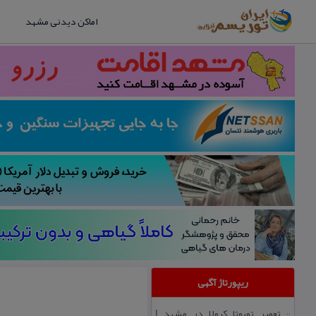
اماکن دیدنی مشهد
ریپورتاژ آگهی
تعمیر تویوتا كرولا در مشهد |
::