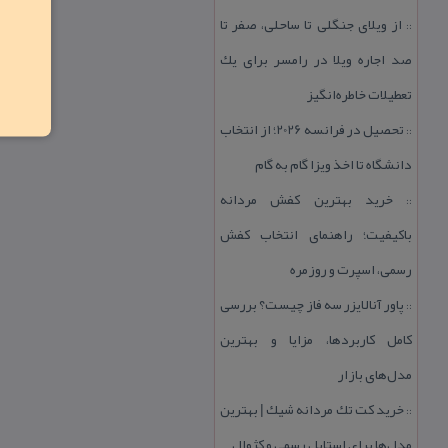
از ویلای جنگلی تا ساحلی، صفر تا
::
صد اجاره ویلا در رامسر برای یك
تعطیلات خاطره‌انگیز
تحصیل در فرانسه 2026؛ از انتخاب
::
دانشگاه تا اخذ ویزا گام به گام
خرید بهترین كفش مردانه
::
باكیفیت؛ راهنمای انتخاب كفش
رسمی، اسپرت و روزمره
پاور آنالایزر سه فاز چیست؟ بررسی
::
كامل كاربردها، مزایا و بهترین
مدل‌های بازار
خرید كت تك مردانه شیك | بهترین
::
مدل‌ها برای استایل رسمی و كژوال