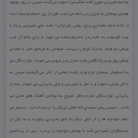
مراسم شیرینی خوری (قند شكستن) دعوت می كنند سپس در روز موعود
همه ی مهمانان به منزل پدر داماد می آیند. قبل از روز انجام مراسم، ابتدا
از خانه داماد مقداری برنج، روغن، نان(یاآرد)، قند، چای، شیرینی و یك یا
چند گوسفند به خانه پدر دخترفرستاده می شود، تا برای شام آن شب
مهمان دو طرف، تدارك لازم را ببینند. مهمانان به فراخور حال، با اهدای
مبلغی پول و تبریك گفتن، وارد منزل پدر عروس می شو ند. نوازندگان نیز
به استقبال مهمانان تازه وارد رفته، انعامی از آنان می گرفتند سپس به
داخل منزل، دعوت و با نقل و شیرینی و چای پذیرایی می شوند. بعد از
پذیرایی، نوازندگان ساز و دهل، شروع به نواختن آهنگ های محلی می
كنند . سپس ریش سفیدی كه نقش بزرگتر را بر عهده دارد ، دستور می
دهد خوانچه ها را از اتاق دیگر به اتاق پذیرایی بیاورند و به یكی از
خدمتكاران اشاره می كند تا پوشش خوانچه را بردارد. پس از برداشتن