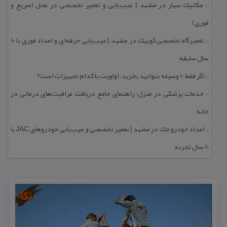
مكانیك سیار در مشهد | عیب‌یابی و تعمیر تخصصی در محل (سریع و
::
فوری)
تعمیرگاه تخصصی كوییك در مشهد | عیب‌یابی حرفه‌ای و امداد فوری با ۱۰
::
سال سابقه
اگر فقط 10 وسیله بتوانید بخرید، اولویت با كدام تجهیزات است؟
::
خدمات پزشكی در منزل؛ راهنمای جامع دریافت مراقبت‌های درمانی در
::
خانه
امداد خودرو جك در مشهد | تعمیر تخصصی و عیب‌یابی خودروهای JAC با
::
۱۰ سال تجربه