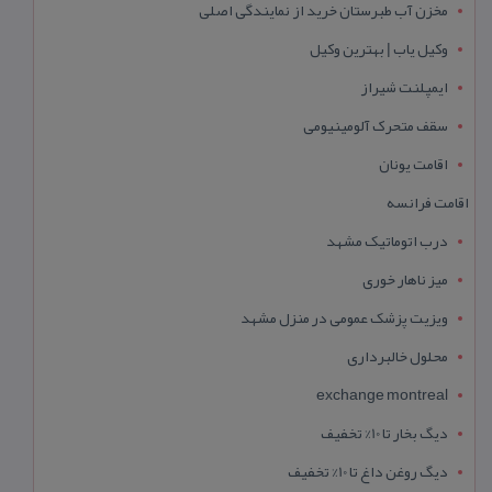
مخزن آب طبرستان خرید از نمایندگی اصلی
وکیل یاب | بهترین وکیل
ایمپلنت شیراز
سقف متحرک آلومینیومی
اقامت یونان
اقامت فرانسه
درب اتوماتیک مشهد
میز ناهار خوری
ویزیت پزشک عمومی در منزل مشهد
محلول خالبرداری
exchange montreal
دیگ بخار تا 10% تخفیف
دیگ روغن داغ تا 10% تخفیف