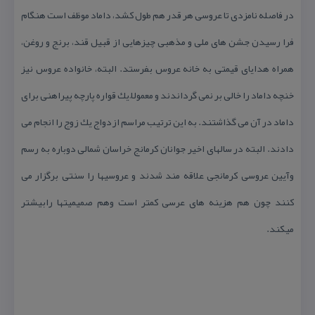
در فاصله نامزدی تا عروسی هر قدر هم طول كشد، داماد موظف است هنگام
فرا رسیدن جشن های ملی و مذهبی چیزهایی از قبیل قند، برنج و روغن،
همراه هدایای قیمتی به خانه عروس بفرستد. البته، خانواده عروس نیز
خنچه داماد را خالی بر نمی گرداندند و معمولاً یك قواره پارچه پیراهنی برای
داماد در آن می گذاشتند. به این ترتیب مراسم ازدواج یك زوج را انجام می
دادند. البته در سالهای اخیر جوانان كرمانج خراسان شمالی دوباره به رسم
وآیین عروسی كرمانجی علاقه مند شدند و عروسیها را سنتی برگزار می
كنند چون هم هزینه های عرسی كمتر است وهم صمیمیتها رابیشتر
میكند.