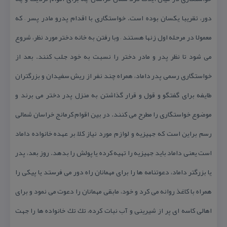
دور، تقریبا یكسان بوده است. خواستگاری با اقدام پدرو مادر پسر – كه
معمولا در مرحله اول زنها هستند – وبا رفتن به خانه دختر مورد نظر، شروع
می شود تا نظر پدر و مادر دختر را نسبت به خود جلب كنند. بعد از
خواستگاری رسمی پدر داماد، همراه چند نفر از ریش سفیدان و بزرگتران
طایفه برای گفتگو و قول و قرار گذاشتن به منزل پدر دختر می برند و
موضوع خواستگاری را مطرح می كنند. در بین اقوام كرمانج خراسان شمالی
رسم براین است كه جهیزیه و لوازم مورد نیاز كلاً بر عهده خانواده داماد
است یعنی داماد باید جهیزیه را تهیه كرده یا پولش را بدهد. روز بعد، پدر
یا بزرگتر داماد، دعوتنامه ها را برای مهمانان راه دور می فرستد یا پیكی را
همراه با كاغذ روانه می كرد و خود، مابقی مهمانان را دعوت می نمود و برای
اهالی كاسه ای پر از شیرینی و آب نبات كرده، تك تك خانواده ها را جهت