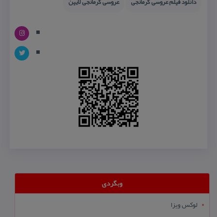
دانلود فیلم عروسی كرمانجی
عروسی كرمانجی لایین
وبگردی
لوکس ویزا