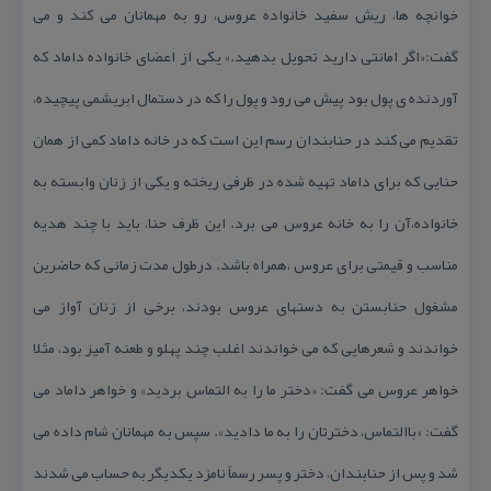
خوانچه ها، ریش سفید خانواده عروس، رو به مهمانان می كند و می
گفت:«اگر امانتی دارید تحویل بدهید.» یكی از اعضای خانواده داماد كه
آوردنده ی پول بود پیش می رود و پول را كه در دستمال ابریشمی پیچیده،
تقدیم می كند در حنابندان رسم این است كه در خانه داماد كمی از همان
حنایی كه برای داماد تهیه شده در ظرفی ریخته و یكی از زنان وابسته به
خانواده،آن را به خانه عروس می برد. این ظرف حنا، باید با چند هدیه
مناسب و قیمتی برای عروس ،همراه باشد. درطول مدت زمانی كه حاضرین
مشغول حنابستن به دستهای عروس بودند، برخی از زنان آواز می
خواندند و شعرهایی كه می خواندند اغلب چند پهلو و طعنه آمیز بود، مثلا
خواهر عروس می گفت: «دختر ما را به التماس بردید» و خواهر داماد می
گفت: «باالتماس، دخترتان را به ما دادید». سپس به مهمانان شام داده می
شد و پس از حنابندان، دختر و پسر رسماً نامزد یكدیگر به حساب می شدند