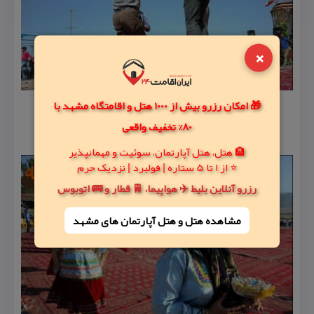
×
🎁 امکان رزرو بیش از 1000 هتل و اقامتگاه مشهد با
80% تخفیف واقعی
🏨 هتل، هتل آپارتمان، سوئیت و مهمانپذیر
⭐ از 1 تا 5 ستاره | فولبرد | نزدیک حرم
رزرو آنلاین بلیط ✈️ هواپیما، 🚆 قطار و 🚌 اتوبوس
مشاهده هتل و هتل‌ آپارتمان های مشهد