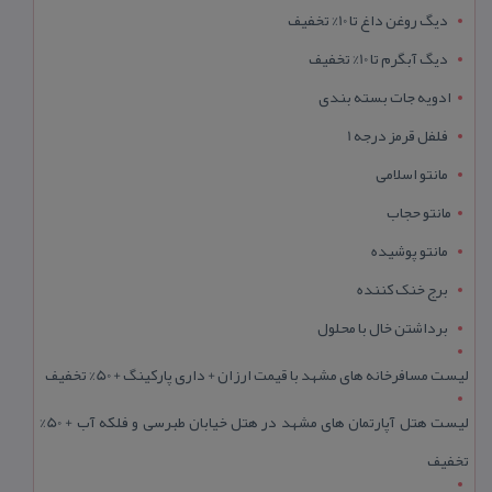
دیگ روغن داغ تا 10% تخفیف
دیگ آبگرم تا 10% تخفیف
ادویه جات بسته بندی
فلفل قرمز درجه 1
مانتو اسلامی
مانتو حجاب
مانتو پوشیده
برج خنک کننده
برداشتن خال با محلول
لیست مسافرخانه های مشهد با قیمت ارزان + داری پارکینگ + 50% تخفیف
لیست هتل آپارتمان های مشهد در هتل خیابان طبرسی و فلکه آب + 50%
تخفیف