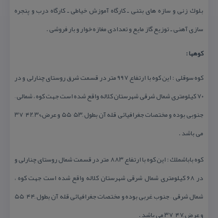
بلوك زنی و سازه های بتنی ـ كارگاه آموزش خیاطی ـ كارگاه درب و پنجره
سازی آهنی ـ توزیع گاز مایع و تعدادی مغازه خوار و بار فروشی .
كوهها :
كوه سوقلی : این كوه با ارتفاع ۹۹۷ متر در قسمت شرق روستای چنارلی و در
۷۰ كیلومتری شمال شرقی شهرستان كلاله واقع شده است جهت كوه ، شمالی –
جنوبی بوده و مختصات جغرافیائی قله آن بطول َ۵۳ °۵۵ و عرض ًَ۳۰ َ۴۲ °۳۷
می باشد .
كوه باباشملك : این كوه با ارتفاع ۸۸۳ متر در قسمت شمال روستای چنارلی و
در ۶۸ كیلومتری شمال شرقی شهرستان كلاله واقع شده است جهت كوه ،
شمال شرقی – جنوب غربی بوده و مختصات جغرافیائی قله آن بطول َ۴۴ °۵۵
و عرض َ۴۷ °۳۷ می باشد .