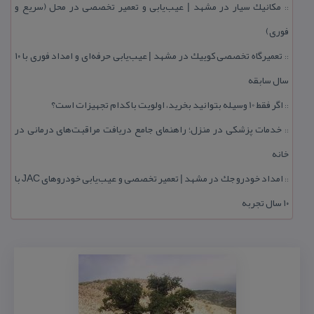
مكانیك سیار در مشهد | عیب‌یابی و تعمیر تخصصی در محل (سریع و
::
فوری)
تعمیرگاه تخصصی كوییك در مشهد | عیب‌یابی حرفه‌ای و امداد فوری با ۱۰
::
سال سابقه
اگر فقط 10 وسیله بتوانید بخرید، اولویت با كدام تجهیزات است؟
::
خدمات پزشكی در منزل؛ راهنمای جامع دریافت مراقبت‌های درمانی در
::
خانه
امداد خودرو جك در مشهد | تعمیر تخصصی و عیب‌یابی خودروهای JAC با
::
۱۰ سال تجربه