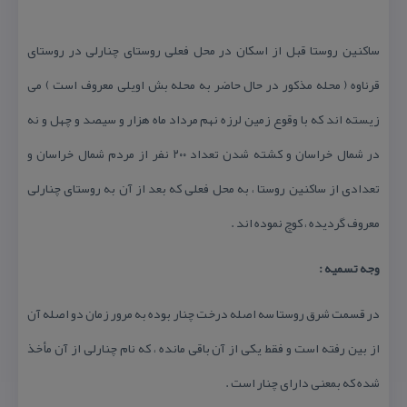
ساكنین روستا قبل از اسكان در محل فعلی روستای چنارلی در روستای
قرناوه ( محله مذكور در حال حاضر به محله بش اویلی معروف است ) می
زیسته اند كه با وقوع زمین لرزه نهم مرداد ماه هزار و سیصد و چهل و نه
در شمال خراسان و كشته شدن تعداد ۲۰۰ نفر از مردم شمال خراسان و
تعدادی از ساكنین روستا ، به محل فعلی كه بعد از آن به روستای چنارلی
معروف گردیده ، كوچ نموده اند .
وجه تسمیه :
در قسمت شرق روستا سه اصله درخت چنار بوده به مرور زمان دو اصله آن
از بین رفته است و فقط یكی از آن باقی مانده ، كه نام چنارلی از آن مأخذ
شده كه بمعنی دارای چنار است .