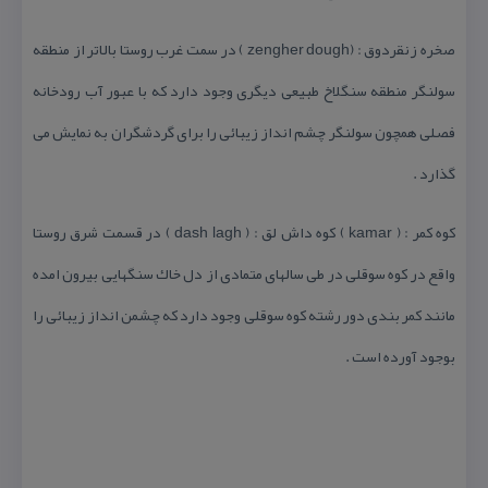
صخره زنقردوق : (zengher dough ) در سمت غرب روستا بالاتر از منطقه
سولنگر منطقه سنگلاخ طبیعی دیگری وجود دارد كه با عبور آب رودخانه
فصلی همچون سولنگر چشم انداز زیبائی را برای گردشگران به نمایش می
گذارد .
كوه كمر : ( kamar ) كوه داش لق : ( dash lagh ) در قسمت شرق روستا
واقع در كوه سوقلی در طی سالهای متمادی از دل خاك سنگهایی بیرون امده
مانند كمر بندی دور رشته كوه سوقلی وجود دارد كه چشمن انداز زیبائی را
بوجود آورده است .