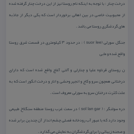
درخت چنار : با توجه به اینكه نام روستا نیز از این درخت چنار گرفته شده
از محبوبیت خاصی در بین اهالی برخوردار است كه یكی دیگر از جاذبه
های گردشگری روستا می باشد .
جنگل سورلی (suor lee ) : در حدود ۳ كیلومتری در قسمت شرق روستا
واقع شده و مابی
ن روستای قرناوه علیا و چنارلی و آلتی آغاچ واقع شده است كه دارای
درختانی همچون سرو و كاج و انجیر وحشی و انار و درخت انگور است كه به
علت كثرت درختان سرو به سورلی معروف است .
دره سولنگر : ( sol lan gar ) در سمت غرب روستا منطقه سنگلاخ طبیعی
وجود دارد كه با عبور آب رودخانه فصلی چشم انداز آن چندین برابر شده
و صحنه زیبائی را برای گردشگران به نمایش می گذارد .