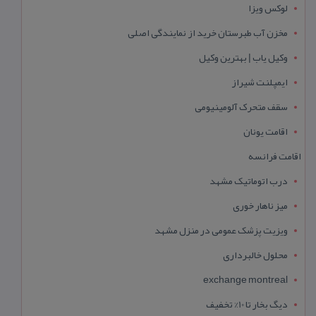
لوکس ویزا
مخزن آب طبرستان خرید از نمایندگی اصلی
وکیل یاب | بهترین وکیل
ایمپلنت شیراز
سقف متحرک آلومینیومی
اقامت یونان
اقامت فرانسه
درب اتوماتیک مشهد
میز ناهار خوری
ویزیت پزشک عمومی در منزل مشهد
محلول خالبرداری
exchange montreal
دیگ بخار تا 10% تخفیف