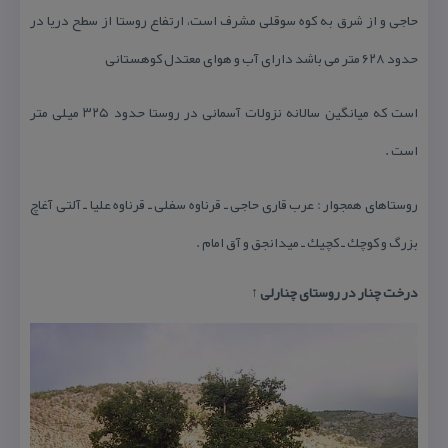
حاجی و از شرق به كوه سوقلی مشرف است، ارتفاع روستا از سطح دریا در
حدود ۶۲۸ متر می باشد دارای آب و هوای معتدل كوهستانی
است كه میانگین سالانه نزولات آسمانی در روستا حدود ۳۲۵ میلی متر
است .
روستاهای همجوار : عرب قاری حاجی ـ قرناوه سفلی ـ قرناوه علیا ـ آلتی آغاچ
بزرگ و كوچك ـ كچیك ـ میدانجق و آق امام .
درخت چنار در روستای چنارلی ↑