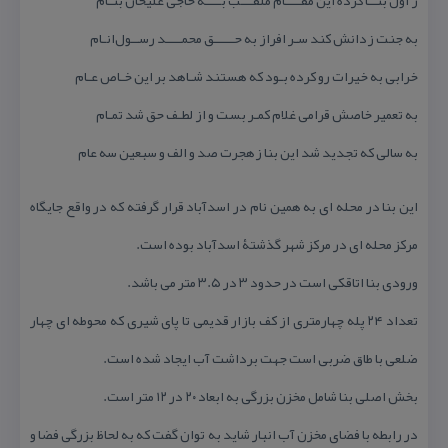
ز اول بنــا كرده این مقــــام ملقـــب بــــه حاجی علیخان بنـام
به جنت زدانش كند سـر افراز به حـــــق محمــــد رســول‌انـام
خرابی به خیرات رو كرده بـود كه هستند شـاهد بر این خـاص عـام
به تعمیر خاصش قرامی غلام كمـر بست و از لطـف حق شد تمـام
به سالی كه تجدید شد این بنا ز‌هجرت صد و الف و سبعین سه عام
این بنا در محله ای به همین نام در اسدآباد قرار گرفته كه در واقع جایگاه
مركز محله ای در مركز شهر گذشتۀ اسدآباد بوده است.
ورودی بنا اتاقكی است در حدود ۳ در ۳.۵ متر می باشد.
تعداد ۲۴ پله چهار‌متری از كف بازار قدیمی تا پای شیری كه محوطه ای چهار
ضلعی با طاق ضربی است جهت برداشت آب ایجاد شده است.
بخش اصلی بنا شامل مخزن بزرگی به ابعاد ۲۰ در ۱۲ متر است.
در رابطه با فضای مخزن آب انبار شاید به توان گفت كه به لحاظ بزرگی فضا و