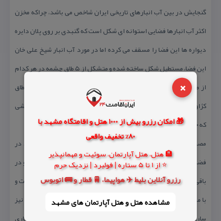
گنجایش در بین آب انبارهای تاریخی ایران شاخص می باشد، چراكه مخزن
اكثر آب انبارها فضایی استوانه ای شكل است كه گنبدی بر روی پلان دایره
دیواره ها این فضا را مسقف می كرده اما در مورد آب انبار شیخ علی خان
این فضا، مستطیل شكل ساخته شده و متشكل از ۵ طاق چشمه در هر كدام
×
از طرفین مخزن كه هر كدام مساحتی معادل با ۱۰ مترمربع دارند و ۵ طاق
كژاوه ای شكل در وسط كه جمعاً مخزن بزرگی را به وجود آورده به گنجایشی
🎁 امکان رزرو بیش از 1000 هتل و اقامتگاه مشهد با
كه ۵۰۰ متر مكعب آب را در خود جای می دهد.
80% تخفیف واقعی
مصالح مورد استفاده از لاشه سنگ و آجر است كه تا ارتفاع زیر طاق در
🏨 هتل، هتل آپارتمان، سوئیت و مهمانپذیر
فضای پاشیر و تا ارتفاع ۱.۵ متر در فضای مخزن، سنگ چین می باشد و در
⭐ از 1 تا 5 ستاره | فولبرد | نزدیک حرم
رزرو آنلاین بلیط ✈️ هواپیما، 🚆 قطار و 🚌 اتوبوس
باقی جداره ها از آجر با ابعاد ۱۸ در ۱۸ در ۵ سانتی متر استفاده شده است و
با ملات آهكی بندها را پر كرده اند. اندود مخزن نیز تا ارتفاع ۲.۷ متر نیز
مشاهده هتل و هتل‌ آپارتمان های مشهد
ساروج است آب مورد نیاز مخزن از محل یك رشته انشعاب قنات و آب جاری