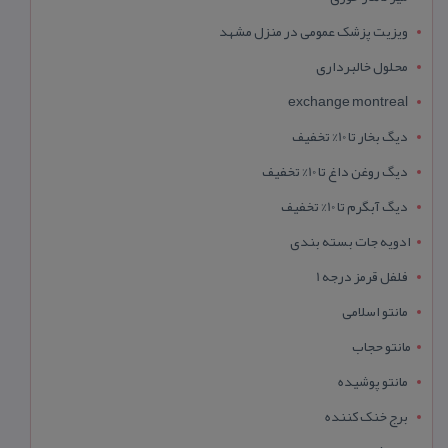
ویزیت پزشک عمومی در منزل مشهد
محلول خالبرداری
exchange montreal
دیگ بخار تا 10% تخفیف
دیگ روغن داغ تا 10% تخفیف
دیگ آبگرم تا 10% تخفیف
ادویه جات بسته بندی
فلفل قرمز درجه 1
مانتو اسلامی
مانتو حجاب
مانتو پوشیده
برج خنک کننده