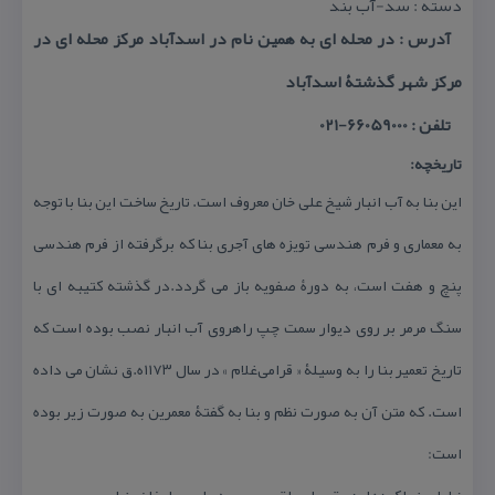
دسته : سد-آب بند
آدرس : در محله ای به همین نام در اسدآباد مركز محله ای در
مركز شهر گذشتۀ اسدآباد
تلفن : 66059000-021
تاریخچه:
این بنا به آب انبار شیخ علی خان معروف است. تاریخ ساخت این بنا با توجه
به معماری و فرم هندسی تویزه های آجری بنا كه برگرفته از فرم هندسی
پنچ و هفت است، به دورۀ صفویه باز می گردد.در گذشته كتیبه ای با
سنگ مرمر بر روی دیوار سمت چپ راهروی آب انبار نصب بوده است كه
تاریخ تعمیر بنا را به وسیلۀ « قرامی‌غلام » در سال ۱۱۷۳ه.ق نشان می داده
است. كه متن آن به صورت نظم و بنا به گفتۀ معمرین به صورت زیر بوده
است: