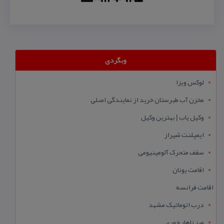
وبگردی
لوکس ویزا
مخزن آب طبرستان خرید از نمایندگی اصلی
وکیل یاب | بهترین وکیل
ایمپلنت شیراز
سقف متحرک آلومینیومی
اقامت یونان
اقامت فرانسه
درب اتوماتیک مشهد
میز ناهار خوری