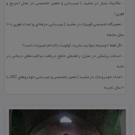
مكانیك سیار در مشهد | عیب‌یابی و تعمیر تخصصی در محل (سریع و
::
فوری)
تعمیرگاه تخصصی كوییك در مشهد | عیب‌یابی حرفه‌ای و امداد فوری با ۱۰
::
سال سابقه
اگر فقط 10 وسیله بتوانید بخرید، اولویت با كدام تجهیزات است؟
::
خدمات پزشكی در منزل؛ راهنمای جامع دریافت مراقبت‌های درمانی در
::
خانه
امداد خودرو جك در مشهد | تعمیر تخصصی و عیب‌یابی خودروهای JAC با
::
۱۰ سال تجربه