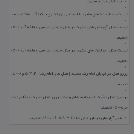
برداشتن خال با محلول
لیست مسافرخانه های مشهد با قیمت ارزان + داری پارکینگ + 50% تخفیف
لیست هتل آپارتمان های مشهد در هتل خیابان طبرسی و فلکه آب + 50%
تخفیف
لیست هتل آپارتمان های مشهد در هتل خیابان طبرسی و فلکه آب + 50%
تخفیف
رزرو هتل در خیابان امام رضا مشهد | هتل‌ های امام رضا 1، 2، 3، 5 و 8+50%
تخفیف
بهترین هتل مشهد با صبحانه، ناهار و شام | رزرو هتل مشهد با غذا نزدیک
حرم+50% تخفیف
هتل آپارتمان خیابان امام رضا 1، 2، 3، 5،8 ،16 | تا 90 % تخفیف