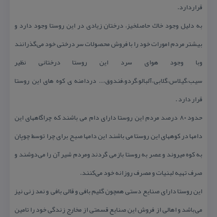
قراردارد.
به دلیل وجود خاك حاصلخیز، درختان زیادی در این روستا وجود دارد و
بیشتر مردم امورات خود را با فروش محصولات سر درختی خود می‌گذرانند
وبا وجود هوای سرد این روستا درختانی نظیر
سیب،گیلاس،گلابی،آلبالو،گردو،فندوق،… دردامنه ی كوه های این روستا
قرار دارد .
حدود ۸۰ درصد مردم این روستا دارای دام می باشند كه چراگاههای این
دامها در كوههای این روستا می باشند این دامها صبح برای چرا توسط چوپان
به كوه میروند و عصر به روستا بازمی گردند ومردم شیر آن را می‌دوشند و
صرف تهیه لبنیات و مصرف روزانه خود می‌كنند.
این روستا دارای صنایع دستی همچون گلیم بافی و قالی بافی و نمد زنی نیز
می‌باشد و اهالی از فروش این صنایع قسمتی از مخارج زندگی خود را تامین