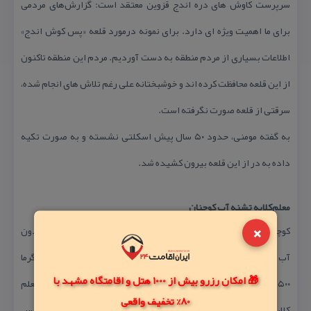
سرپرست كاوش های دره اندج قزوین معتقد است: گزارش‌های مردمی
برای ما اهمیت ویژه ای دارد. برای نمونه درمورد قلعه «پس كوش اندج»
اطلاعات بسیاری از مردم منطقه به دست آوردیم. مردم این منطقه تاكنون
از این قلعه محافظت كرده اند و خوشبختانه علی رغم تلاش های انجام شده،
سرقتی از قلعه صورت نگرفته است.
به گفته مومنی، حدود ۵۰ سال پیش اسكلتی نشسته و به صورت تكیه
داده به در از این قلعه بیرون كشیده شد.
معلم‌كلایه تشنه آب كوچنان
×
كوچنان، تامین كننده آب شرب شهر معلم كلایه است. به گونه‌ای كه بدون
آب كوچنان، اهالی این شهر تشنه می‌مانند. رودخانه كوچنان، در فصول گرما
🎁 امکان رزرو بیش از 1000 هتل و اقامتگاه مشهد با
۱۵۰۰ لیتر در ثانیه دبی دارد كه بخشی از آن برای تامین آب شرب معلم
80% تخفیف واقعی
كلایه، بخشی برای كشاورزی و بخش دیگری از آن وارد شاهرود و سپس