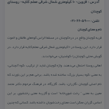
آدرس : قزوین- ۱۰ كیلومتری شمال شرقی معلم كلایه- روستای
كوچنان
تلفن : 66059000-021
نام و معنای كوچنان
قریه كوچنان واقع در دره كوچنان در مسقط الراس كوه‌های طالقان و الموت
قرار دارد. این روستا در ۱۰ كیلومتری شمال شرقی معلم كلایه قرار دارد. در
گویش محلی، كوچنان را «كوشنیان» می‌خواندند.
اهالی روستا احتمال می‌دهند، واژه كوچنان شاید از تركیب «كوه آنچنانی»
به معنی «كوه‌ بسیار بزرگ» ساخته شده باشد. برخی هم بر این باورند كه
نام اصلی كوچنان «گازران» باشد. گازرگاه، در فرهنگ مرحوم دكتر محمد
معین به معنی ” رخت شوی‌خانه” است و گازربه معنی رختشوی. بر این
اساس، گزران ممكن است معنای رخت‌شویان داشته باشد. كسانی كه چنین