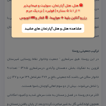
🏨 هتل، هتل آپارتمان، سوئیت و مهمانپذیر
دریای خزر می شود.
⭐ از 1 تا 5 ستاره | فولبرد | نزدیک حرم
رزرو آنلاین بلیط ✈️ هواپیما، 🚆 قطار و 🚌 اتوبوس
مسئولان اداره آب و فاضلاب معلم كلایه، همواره طی رایزنی‌ها و مذاكراتی با
شورا و اهالی كوچنان، سعی دارند كمبود آب این شهر را از رودخانه كوچنان
مشاهده هتل و هتل‌ آپارتمان های مشهد
جبران كنند.
تركیب جمعیتی روستا
در این روستا، طبق سرشماری ” جمعیت وخانوار نقاط روستایی شهرستان
قزوین به تفكیك بخش دهستان وآبادی درسرشماری ۱۳۸۵ ” تعداد۹۰
خانوار ساكن می باشند كه جمعیتی بالغ بر ۲۷۶ نفرشامل ۱۴۹ مرد و ۱۲۷ زن
را شامل می‌شوند. بیش از دو سوم اهالی كوچنان باسوا هستند.
اكثر مردم روستا، در فصل زمستان به علت سرمای شدید و كمبود امكاناتی
همچون لوله كشی گاز به شهر مهاجرت كرده و بعد از پایان یافتن زمستان و