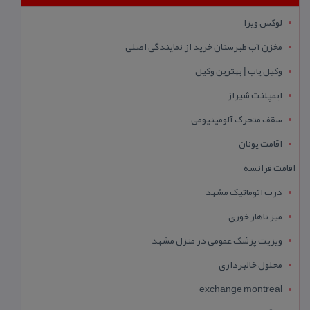
لوکس ویزا
مخزن آب طبرستان خرید از نمایندگی اصلی
وکیل یاب | بهترین وکیل
ایمپلنت شیراز
سقف متحرک آلومینیومی
اقامت یونان
اقامت فرانسه
درب اتوماتیک مشهد
میز ناهار خوری
ویزیت پزشک عمومی در منزل مشهد
محلول خالبرداری
exchange montreal