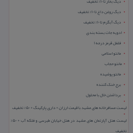
دیگ بخار تا 10% تخفیف
دیگ روغن داغ تا 10% تخفیف
دیگ آبگرم تا 10% تخفیف
ادویه جات بسته بندی
فلفل قرمز درجه 1
مانتو اسلامی
مانتو حجاب
مانتو پوشیده
برج خنک کننده
برداشتن خال با محلول
لیست مسافرخانه های مشهد با قیمت ارزان + داری پارکینگ + 50% تخفیف
لیست هتل آپارتمان های مشهد در هتل خیابان طبرسی و فلکه آب + 50%
تخفیف