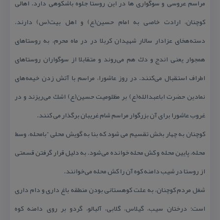
مراسم عروسی و سوگواری ها در این روستا جلوه باشكوهی دارد. اهالی
كوچنان، ارادت خاصی به امام حسین(ع) و اهل بیت(س) دارند.
دسته‌هخای عزادار سالار شهیدان كربلا در در ماه محرم، به روستاهای
همجوار یعنی اندج و دك هم می‌روند و متقابلا از سوگواران روستاهای
اطراف استقبال می‌كنند. در روز عاشورا، مراسم با آتش زدن خیمه‌های
نمادین حضرت اباعبدالله(ع) بر مظلومیت حسین(ع) اشك می‌ریزند و در
غروب عاشورا برای آن بزرگوار مراسم شام غریبان برگذار می كنند.
كوچنان به چهار بخش تقسیم می شود كه بنا به گویش محلی “بامحله، وسط
محله، پایین محله و كش محله خوانده می‌شود. به دلیل قرار گرفتن قسمتی
از روستا در شیب دامنه كوه آن را كش محله می‌خوانند.
شغل مردم كوچنان، به علت كوهستانی بودن منطقه باغ داری و دام داری
است؛ درختان سیب، گیلاس، گلابی، آلبالو، گردو بر روی دامنه كوه