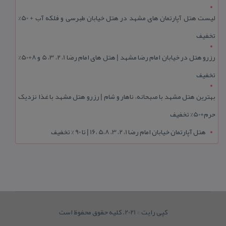
لیست هتل آپارتمان های مشهد در هتل خیابان طبرسی و فلکه آب + 50%
تخفیف
رزرو هتل در خیابان امام رضا مشهد | هتل‌ های امام رضا 1، 2، 3، 5 و 8+50%
تخفیف
بهترین هتل مشهد با صبحانه، ناهار و شام | رزرو هتل مشهد با غذا نزدیک
حرم+50% تخفیف
هتل آپارتمان خیابان امام رضا 1، 2، 3، 5،8 ،16 | تا 90 % تخفیف
کپی رایت © 2021. کلیه حقوق محفوظ است