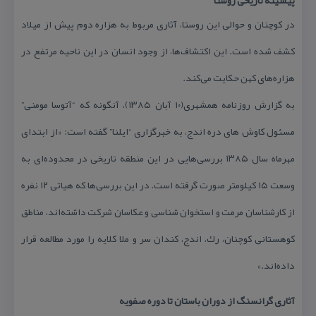
پیشینه تاریخی روستا
در كوچنان و حوالی این روستا، آثاری مربوط به هزاره دوم پیش از میلاد
كشف شده است. این اكتشاف‌ها، از وجود انسان در این ناحیه مرتفع در
هزاره‌های كهن حكایت می‌كند.
به گزارش روزنامه همشهری(۱۰ آبان ۱۳۸۵)، آنگونه كه “آتوسا مومنی”
مسئول كاوش های دره اندج، به خبرگزاری “ایلنا” گفته است: «از ابتدای
مهرماه سال ۱۳۸۵ بررسی‌هایی در این منطقه تاریخی در محدوده‌ای به
وسعت ۱۵ كیلومتر صورت گرفته است. در این بررسی‌ها كه هیاتی ۱۲ نفره
از كارشناسان مرمت و استخوان شناسی و عكاسان شركت داشته‌اند، مناطق
كوهستانی كوچنان، رك، اندج، كندان سر و ملا كلایه را مورد مطالعه قرار
داده‌اند.»
آثاری گرانسنگ از دوران باستان تا دوره صفویه