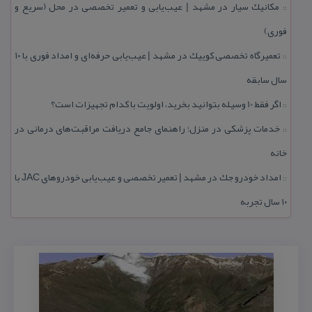
مكانیك سیار در مشهد | عیب‌یابی و تعمیر تخصصی در محل (سریع و
::
فوری)
تعمیرگاه تخصصی كوییك در مشهد | عیب‌یابی حرفه‌ای و امداد فوری با ۱۰
::
سال سابقه
اگر فقط 10 وسیله بتوانید بخرید، اولویت با كدام تجهیزات است؟
::
خدمات پزشكی در منزل؛ راهنمای جامع دریافت مراقبت‌های درمانی در
::
خانه
امداد خودرو جك در مشهد | تعمیر تخصصی و عیب‌یابی خودروهای JAC با
::
۱۰ سال تجربه