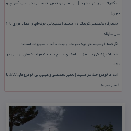
مكانیك سیار در مشهد | عیب‌یابی و تعمیر تخصصی در محل (سریع و
::
فوری)
تعمیرگاه تخصصی كوییك در مشهد | عیب‌یابی حرفه‌ای و امداد فوری با ۱۰
::
سال سابقه
اگر فقط 10 وسیله بتوانید بخرید، اولویت با كدام تجهیزات است؟
::
خدمات پزشكی در منزل؛ راهنمای جامع دریافت مراقبت‌های درمانی در
::
خانه
امداد خودرو جك در مشهد | تعمیر تخصصی و عیب‌یابی خودروهای JAC با
::
۱۰ سال تجربه