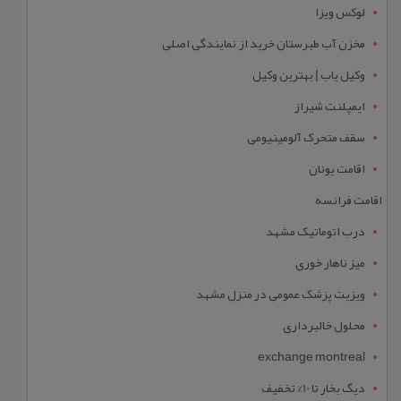
لوکس ویزا
مخزن آب طبرستان خرید از نمایندگی اصلی
وکیل یاب | بهترین وکیل
ایمپلنت شیراز
سقف متحرک آلومینیومی
اقامت یونان
اقامت فرانسه
درب اتوماتیک مشهد
میز ناهار خوری
ویزیت پزشک عمومی در منزل مشهد
محلول خالبرداری
exchange montreal
دیگ بخار تا 10% تخفیف