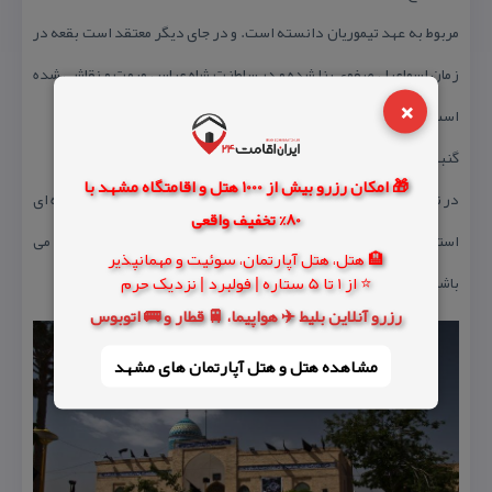
مربوط به عهد تیموریان دانسته است. و در جای دیگر معتقد است بقعه در
زمان اسماعیل صفوی بنا شده و در سلطنت شاه عباس مرمت و نقاشی شده
×
است.
گنبد فعلی بازسازی شده گنبد قدیمی می باشد.
🎁 امکان رزرو بیش از 1000 هتل و اقامتگاه مشهد با
در نقاشی های جداره های امامزاده از رنگ های سبز، مغز پسته ای و قهوه ای
80% تخفیف واقعی
استفاده شده است و نقوش آن شامل طرح های هندسی و گل و بوته می
🏨 هتل، هتل آپارتمان، سوئیت و مهمانپذیر
⭐ از 1 تا 5 ستاره | فولبرد | نزدیک حرم
باشد.
رزرو آنلاین بلیط ✈️ هواپیما، 🚆 قطار و 🚌 اتوبوس
مشاهده هتل و هتل‌ آپارتمان های مشهد