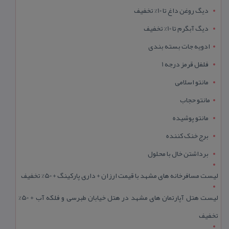
دیگ روغن داغ تا 10% تخفیف
دیگ آبگرم تا 10% تخفیف
ادویه جات بسته بندی
فلفل قرمز درجه 1
مانتو اسلامی
مانتو حجاب
مانتو پوشیده
برج خنک کننده
برداشتن خال با محلول
لیست مسافرخانه های مشهد با قیمت ارزان + داری پارکینگ + 50% تخفیف
لیست هتل آپارتمان های مشهد در هتل خیابان طبرسی و فلکه آب + 50%
تخفیف