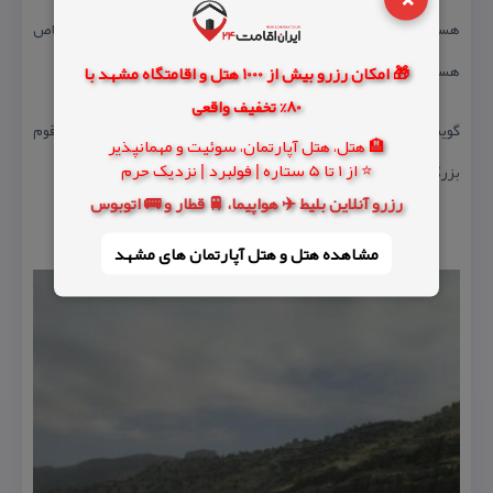
هستند كه در منطقه وكل شهرستان رستم وممسنی زبان زد عام وخاص
هستند .
🎁 امکان رزرو بیش از 1000 هتل و اقامتگاه مشهد با
80% تخفیف واقعی
گویش مردم لری ،مردمی كلاملا با اخلاق ومومن ومذهبی از دیار این قوم
🏨 هتل، هتل آپارتمان، سوئیت و مهمانپذیر
⭐ از 1 تا 5 ستاره | فولبرد | نزدیک حرم
بزرگ منش .
رزرو آنلاین بلیط ✈️ هواپیما، 🚆 قطار و 🚌 اتوبوس
مشاهده هتل و هتل‌ آپارتمان های مشهد