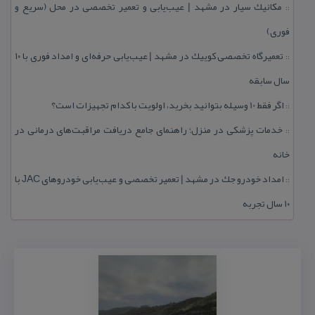
مكانیك سیار در مشهد | عیب‌یابی و تعمیر تخصصی در محل (سریع و
::
فوری)
تعمیرگاه تخصصی كوییك در مشهد | عیب‌یابی حرفه‌ای و امداد فوری با ۱۰
::
سال سابقه
اگر فقط 10 وسیله بتوانید بخرید، اولویت با كدام تجهیزات است؟
::
خدمات پزشكی در منزل؛ راهنمای جامع دریافت مراقبت‌های درمانی در
::
خانه
امداد خودرو جك در مشهد | تعمیر تخصصی و عیب‌یابی خودروهای JAC با
::
۱۰ سال تجربه