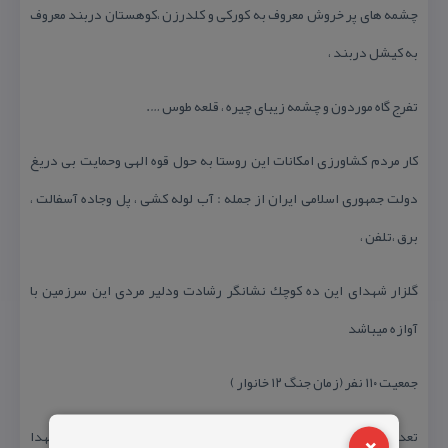
چشمه های پر خروش معروف به كوركی و كلدرزن ،كوهستان دربند معروف
به كیشل دربند ،
تفرج گاه موردون و چشمه زیبای چیره ، قلعه طوس ….
كار مردم كشاورزی امكانات این روستا به حول قوه الهی وحمایت بی دریغ
دولت جمهوری اسلامی ایران از جمله : آب لوله كشی ، پل وجاده آسفالت ،
برق ،تلفن ،
گلزار شهدای این ده كوچك نشانگر رشادت ودلیر مردی این سرزمین با
آوازه میباشد
جمعیت ۱۱۰ نفر (زمان جنگ ۱۲ خانوار )
×
تعداد هشت شهید گلگون كفن ده نفر جانباز به واسطه همین شهدا