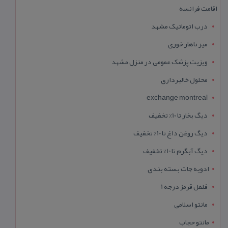
اقامت فرانسه
درب اتوماتیک مشهد
میز ناهار خوری
ویزیت پزشک عمومی در منزل مشهد
محلول خالبرداری
exchange montreal
دیگ بخار تا 10% تخفیف
دیگ روغن داغ تا 10% تخفیف
دیگ آبگرم تا 10% تخفیف
ادویه جات بسته بندی
فلفل قرمز درجه 1
مانتو اسلامی
مانتو حجاب