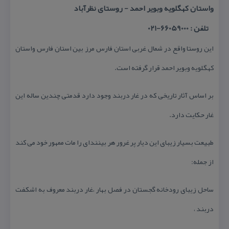
واستان كهگلویه وبویر احمد - روستای نظرآباد
تلفن : 66059000-021
این روستا واقع در شمال غربی استان فارس مرز بین استان فارس واستان
كهگلویه وبویر احمد قرار گرفته است.
بر اساس آثار تاریخی كه در غار دربند وجود دارد قدمتی چندین ساله این
غار حكایت دارد.
طبیعت بسیار زیبای این دیار پر غرور هر بینندای را مات ممهور خود می كند
از جمله:
ساحل زیبای رودخانه گجستان در فصل بهار ،غار دربند معروف به اشكفت
دربند ،