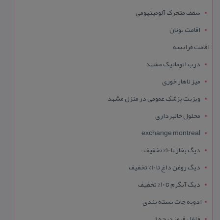
سقف متحرک آلومینیومی
اقامت یونان
اقامت فرانسه
درب اتوماتیک مشهد
میز ناهار خوری
ویزیت پزشک عمومی در منزل مشهد
محلول خالبرداری
exchange montreal
دیگ بخار تا 10% تخفیف
دیگ روغن داغ تا 10% تخفیف
دیگ آبگرم تا 10% تخفیف
ادویه جات بسته بندی
فلفل قرمز درجه 1