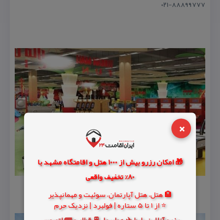
۰۲۱-۸۸۸۹۹۷۷۷
×
🎁 امکان رزرو بیش از 1000 هتل و اقامتگاه مشهد با
80% تخفیف واقعی
🏨 هتل، هتل آپارتمان، سوئیت و مهمانپذیر
⭐ از 1 تا 5 ستاره | فولبرد | نزدیک حرم
رزرو آنلاین بلیط ✈️ هواپیما، 🚆 قطار و 🚌 اتوبوس