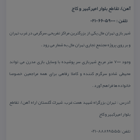
آهن)، تقاطع بلوار امیركبیر و كاج
تلفن : 66059000-021
شهر بازی تهران مال یكی از بزرگترین مراكز تفریحی سرگرمی در غرب تهران
و بر روی پروژه مجتمع تجاری تهران مال به شمار می رود .
وجود ۷۰۰۰ متر مربع شهربازی سر پوشیده با وسایل بازی مدرن می تواند
محیطی شادو سرگرم كننده و كاملا رفاهی برای همه مراجعین خصوصا
خانواده ها فراهم آورد .
آدرس : تهران بزرگراه شهید همت غرب، شهرك گلستان (راه آهن)، تقاطع
بلوار امیركبیر و كاج
تلفن :۸۸۸۹۹۵۵۵-۰۲۱