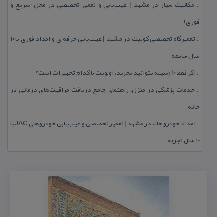
مكانیك سیار در مشهد | عیب‌یابی و تعمیر تخصصی در محل (سریع و
::
فوری)
تعمیرگاه تخصصی كوییك در مشهد | عیب‌یابی حرفه‌ای و امداد فوری با ۱۰
::
سال سابقه
اگر فقط 10 وسیله بتوانید بخرید، اولویت با كدام تجهیزات است؟
::
خدمات پزشكی در منزل؛ راهنمای جامع دریافت مراقبت‌های درمانی در
::
خانه
امداد خودرو جك در مشهد | تعمیر تخصصی و عیب‌یابی خودروهای JAC با
::
۱۰ سال تجربه