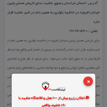
آدرس : استان خراسان رضوی, مشهد-بنای تاریخی مصلی پایین
خیابان امروزه در حاشیه بلواری به همین نام در شهر مشهد قرار
دارد
تلفن : 66059000-021
بنای تاریخی مصلی پایین خیابان امروزه در حاشیه بلواری به همین نام در
شهر مشهد قرار دارد اما در گذشته در بیرون از حصار شهر واقع بوده و نظر
كاروانیان را به سوی خود جلب می‌نمود. بنای مزبور از نظر طرح و نقشه‌ی
كلی معماری شامل ایوانی مرتفع و دو ایوانچه منتهی به فضاهای چهار ضلعی
در طرفین با وضعیتی متقارن است. از جمله تزیینات مصلی باید به كاشی
×
معرق، گچبری، مقرنس و گره‌های هندسی و شمسه اشاره كرد. این بنا در
سال ۱۰۸۷ق مقارن با زمامداری شاه سلیمان صفوی به سعی و اهتمام «حاجی
🎁 امکان رزرو بیش از 1000 هتل و اقامتگاه مشهد با
ملك» و معماری «حاجی شجاع بنای اصفهانی» به امر نواب عالی مقام «ابو
80% تخفیف واقعی