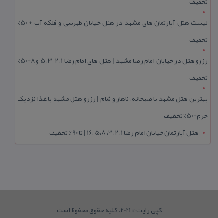
تخفیف
لیست هتل آپارتمان های مشهد در هتل خیابان طبرسی و فلکه آب + 50%
تخفیف
رزرو هتل در خیابان امام رضا مشهد | هتل‌ های امام رضا 1، 2، 3، 5 و 8+50%
تخفیف
بهترین هتل مشهد با صبحانه، ناهار و شام | رزرو هتل مشهد با غذا نزدیک
حرم+50% تخفیف
هتل آپارتمان خیابان امام رضا 1، 2، 3، 5،8 ،16 | تا 90 % تخفیف
کپی رایت © 2021. کلیه حقوق محفوظ است