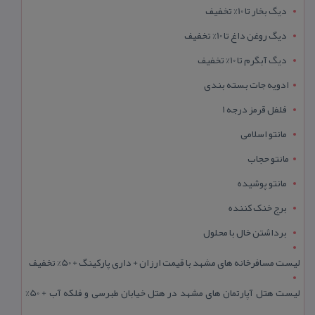
دیگ بخار تا 10% تخفیف
دیگ روغن داغ تا 10% تخفیف
دیگ آبگرم تا 10% تخفیف
ادویه جات بسته بندی
فلفل قرمز درجه 1
مانتو اسلامی
مانتو حجاب
مانتو پوشیده
برج خنک کننده
برداشتن خال با محلول
لیست مسافرخانه های مشهد با قیمت ارزان + داری پارکینگ + 50% تخفیف
لیست هتل آپارتمان های مشهد در هتل خیابان طبرسی و فلکه آب + 50%