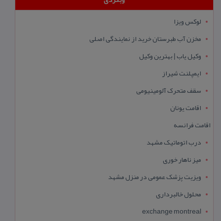
لوکس ویزا
مخزن آب طبرستان خرید از نمایندگی اصلی
وکیل یاب | بهترین وکیل
ایمپلنت شیراز
سقف متحرک آلومینیومی
اقامت یونان
اقامت فرانسه
درب اتوماتیک مشهد
میز ناهار خوری
ویزیت پزشک عمومی در منزل مشهد
محلول خالبرداری
exchange montreal