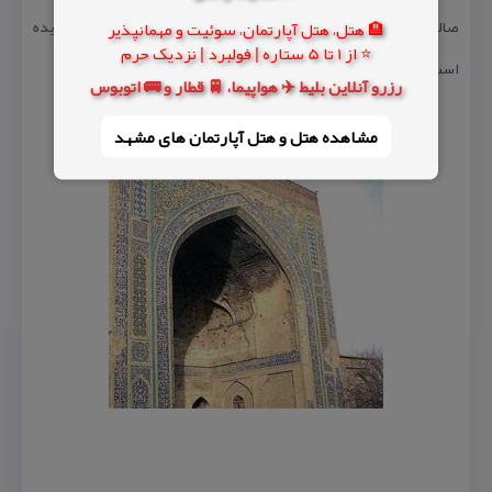
صالح» از نقبای سادات رضوی مشهد (بانی مدرسه نواب) بنیان گردیده
🏨 هتل، هتل آپارتمان، سوئیت و مهمانپذیر
⭐ از 1 تا 5 ستاره | فولبرد | نزدیک حرم
است.
رزرو آنلاین بلیط ✈️ هواپیما، 🚆 قطار و 🚌 اتوبوس
مشاهده هتل و هتل‌ آپارتمان های مشهد