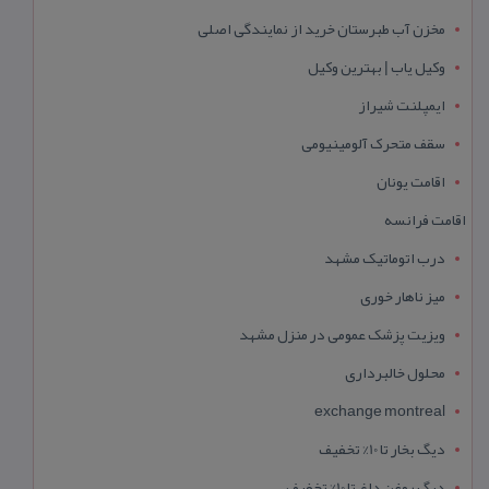
مخزن آب طبرستان خرید از نمایندگی اصلی
وکیل یاب | بهترین وکیل
ایمپلنت شیراز
سقف متحرک آلومینیومی
اقامت یونان
اقامت فرانسه
درب اتوماتیک مشهد
میز ناهار خوری
ویزیت پزشک عمومی در منزل مشهد
محلول خالبرداری
exchange montreal
دیگ بخار تا 10% تخفیف
دیگ روغن داغ تا 10% تخفیف