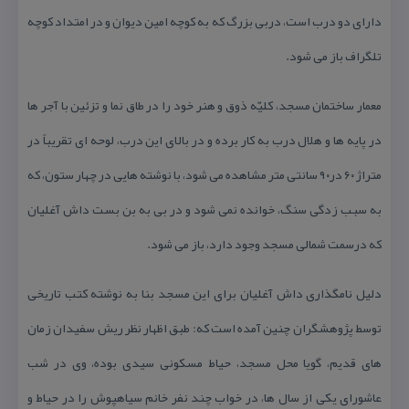
دارای دو درب است، دربی بزرگ كه به كوچه امین دیوان و در امتداد كوچه
تلگراف باز می شود.
معمار ساختمان مسجد، كلیّه ذوق و هنر خود را در طاق نما و تزئین با آجر ها
در پایه ها و هلال درب به كار برده و در بالای این درب، لوحه ای تقریباً در
متراژ ۶۰ در۹۰ سانتی متر مشاهده می شود، با نوشته هایی در چهار ستون، كه
به سبب زدگی سنگ، خوانده نمی شود و در بی به بن بست داش آغلیان
كه درسمت شمالی مسجد وجود دارد، باز می شود.
دلیل نامگذاری داش آغلیان برای این مسجد بنا به نوشته كتب تاریخی
توسط پژوهشگران چنین آمده است كه: طبق اظهار نظر ریش سفیدان زمان
های قدیم، گویا محل مسجد، حیاط مسكونی سیدی بوده، وی در شب
عاشورای یكی از سال ها، در خواب چند نفر خانم سیاهپوش را در حیاط و