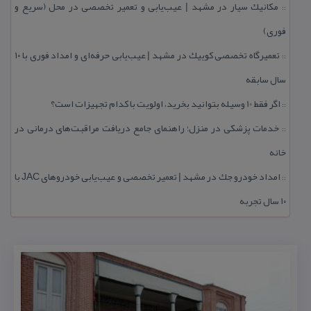
مكانیك سیار در مشهد | عیب‌یابی و تعمیر تخصصی در محل (سریع و
::
فوری)
تعمیرگاه تخصصی كوییك در مشهد | عیب‌یابی حرفه‌ای و امداد فوری با ۱۰
::
سال سابقه
اگر فقط 10 وسیله بتوانید بخرید، اولویت با كدام تجهیزات است؟
::
خدمات پزشكی در منزل؛ راهنمای جامع دریافت مراقبت‌های درمانی در
::
خانه
امداد خودرو جك در مشهد | تعمیر تخصصی و عیب‌یابی خودروهای JAC با
::
۱۰ سال تجربه