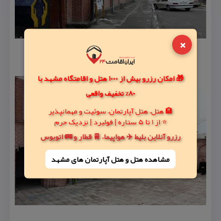
×
🎁 امکان رزرو بیش از 1000 هتل و اقامتگاه مشهد با
80% تخفیف واقعی
🏨 هتل، هتل آپارتمان، سوئیت و مهمانپذیر
⭐ از 1 تا 5 ستاره | فولبرد | نزدیک حرم
رزرو آنلاین بلیط ✈️ هواپیما، 🚆 قطار و 🚌 اتوبوس
مشاهده هتل و هتل‌ آپارتمان های مشهد