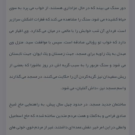
دور سنگ می بیند كه در حال عزاداری هستند، از خواب می پرد به سوی
حیاط كشیده می شود، سنگ را مشاهده می كند كه قطرات اشكش سرازیر
است، فردای آن شب خوابش را با عالمی در میان می گذارد، وی اظهار می
دارد كه خواب تو رؤیائی صادقه است، سپس با موافقت سید، منزل وی
مبدل به یك زاویه برای مسجد، جهت زمستان و یك ایوان، جهت تابستان
می شود و سنگ مزبور را به سبب گریه اش در روز عاشورا كه بعضی از
ریش سفیدان نیز، گریه كردن آن را حكایت می كنند، در مسجد می گذارند
و اسم مسجد نیز، «داش آغلیان» می شود.
ساختمان جدید مسجد، در حدود چهل سال پیش، به راهنمایی حاج شیخ
صادق فراحی و به كمك و همت مردم متدین ساخته شده، كه حاج اسماعیل
واعظی در این امر خیر، نقش عمده ای داشتند، غیر از مردم خوی، خوئی های