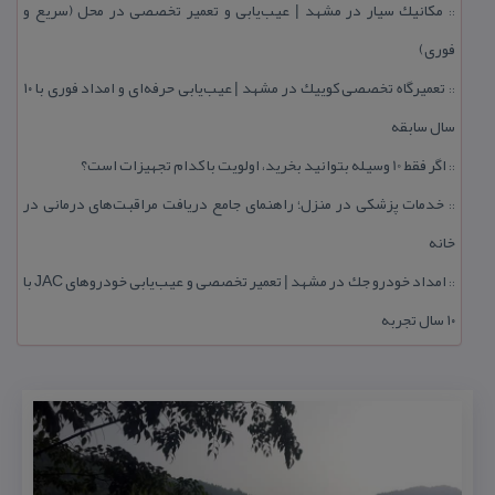
مكانیك سیار در مشهد | عیب‌یابی و تعمیر تخصصی در محل (سریع و
::
فوری)
تعمیرگاه تخصصی كوییك در مشهد | عیب‌یابی حرفه‌ای و امداد فوری با ۱۰
::
سال سابقه
اگر فقط 10 وسیله بتوانید بخرید، اولویت با كدام تجهیزات است؟
::
خدمات پزشكی در منزل؛ راهنمای جامع دریافت مراقبت‌های درمانی در
::
خانه
امداد خودرو جك در مشهد | تعمیر تخصصی و عیب‌یابی خودروهای JAC با
::
۱۰ سال تجربه