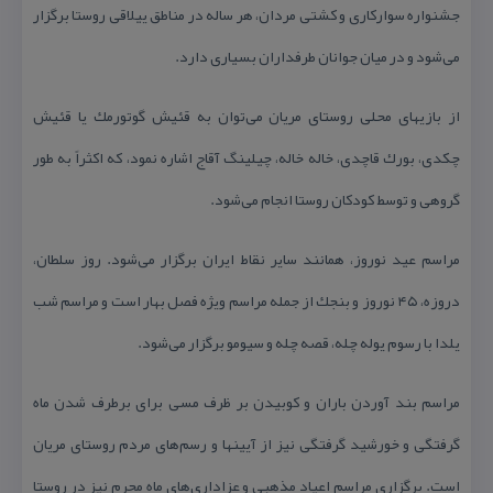
جشنواره سواركاری و كشتی مردان، هر ساله در مناطق ییلاقی روستا برگزار
می‏‌شود و در میان جوانان طرفداران بسیاری دارد.
از بازی‏های محلی روستای مریان می‌‏توان به قئیش گوتورمك یا قئیش
چكدی، بورك قاچدی، خاله خاله، چیلینگ آقاج اشاره نمود، كه اكثراً به طور
گروهی و توسط كودكان روستا انجام می‏‌شود.
مراسم عید نوروز، همانند سایر نقاط ایران برگزار می‏‌شود. روز سلطان،
دروزه، ۴۵ نوروز و بنجك از جمله مراسم ویژه فصل بهار است و مراسم شب
یلدا با رسوم یوله چله، قصه چله و سیومو برگزار می‏‌شود.
مراسم بند آوردن باران و كوبیدن بر ظرف مسی برای برطرف شدن ماه
گرفتگی و خورشید گرفتگی نیز از آیین‏ها و رسم‏‌های مردم روستای مریان
است. برگزاری مراسم اعیاد مذهبی و عزاداری‏‌های ماه محرم نیز در روستا