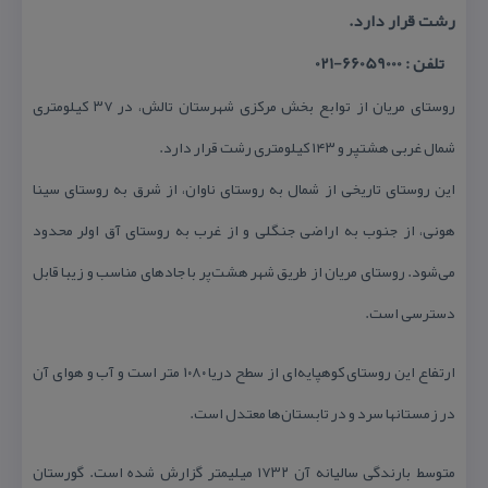
رشت قرار دارد.
تلفن : 66059000-021
روستای مریان از توابع بخش مركزی شهرستان تالش، در ۳۷ كیلومتری
شمال غربی هشتپر و ۱۴۳ كیلومتری رشت قرار دارد.
این روستای تاریخی از شمال به روستای ناوان، از شرق به روستای سینا
هونی، از جنوب به اراضی جنگلی و از غرب به روستای آق اولر محدود
می‏‌شود. روستای مریان از طریق شهر هشت‌پر با جاده‏ای مناسب و زیبا قابل
دسترسی است.
ارتفاع این روستای كوهپایه‌‏ای از سطح دریا ۱۰۸۰ متر است و آب و هوای آن
در زمستان‏ها سرد و در تابستان‏‌ها معتدل است.
متوسط بارندگی سالیانه آن ۱۷۳۲ میلی‏متر گزارش شده است. گورستان