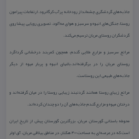
جاذبه‏‌های گردشگری چشم‏انداز رودخانه پرآب كرگانرود، ارتفاعات پیرامون
روستا، جنگل‏‌های انبوه و سرسبز و هوای مه‌‏آلود، تصویری رویایی پیشا روی
گردشگران روستای مریان ترسیم می‏‌كند.
مراتع سرسبز و مزارع طلایی گندم، همچون كمربند درخشانی گرداگرد
روستای مریان را در برگرفته‏‌اند.باغ‏های انبوه و پربار میوه از دیگر
جاذبه‌‏های طبیعی این روستاست.
مراتع زیبای روستا همانند گردنبند زیبایی روستا را در میان گرفته‏‌اند و
درختان میوه و مزارع گندم جاذبه‌‏های آن را دو چندان كرده‌‏اند.
محوطه باستانی گورستان مریان، بزرگترین گورستان پیش از تاریخ ایران
است كه در عرصه‌‏ای به مساحت ۴۰۰ هكتار، در مناطق ییلاقی مریان، آق اولر