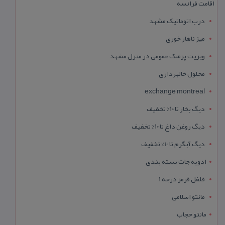
اقامت فرانسه
درب اتوماتیک مشهد
میز ناهار خوری
ویزیت پزشک عمومی در منزل مشهد
محلول خالبرداری
exchange montreal
دیگ بخار تا 10% تخفیف
دیگ روغن داغ تا 10% تخفیف
دیگ آبگرم تا 10% تخفیف
ادویه جات بسته بندی
فلفل قرمز درجه 1
مانتو اسلامی
مانتو حجاب