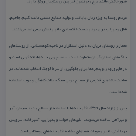
طیور خانگی مانند مرغ و بوقلمون نیز بین روستاییان رونق دارد.
مردم روستا به ویژه زنان، با بافت و تولید صنایع دستی مانند گلیم، جاجیم،
شال و جوراب در بهبود وضعیت اقتصادی خانوار نقش مهمی ایفا می‌‏كنند.
معماری روستای مریان به دلیل استقرار در ناحیه كوهستانی، از روستاهای
جلگ‌ه‏ای استان گیلان متفاوت است. سقف چوبی خانه‏‌ها، لته كوبی است و
درهای ورودی و پنجره‌‏ها، برای جلوگیری از سرما كوچك انتخاب شده‏اند. در
ساخت خانه‏‌های قدیمی از مصالح بومی سنگ، ملات كاهگل و چوب استفاده
شده است.
پس از زلزله سال ۱۳۶۹، اكثر خانه‏‌ها با استفاده از مصالح جدید سیمان، آجر
و تیرآهن ساخته می‏‌شوند. اتاق‏‌های خواب و پذیرایی، آشپزخانه، سرویس
بهداشتی، انبار و طویله، فضاهای مشابه اكثر خانه‏‌های روستایی است.