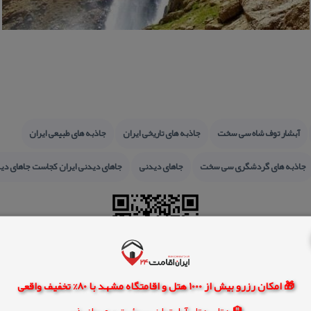
آبشار توف شاه سی سخت
جاذبه های تاریخی ایران
جاذبه های طبیعی ایران
جاذبه های گردشگری سی سخت
جاهای دیدنی
جاهای دیدنی ایران كجاست جاهای د
🎁 امکان رزرو بیش از 1000 هتل و اقامتگاه مشهد با 80% تخفیف واقعی
🏨 هتل، هتل آپارتمان، سوئیت و مهمانپذیر