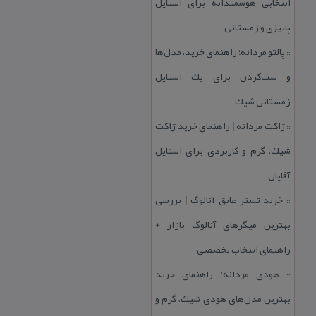
انتخابی هوشمندانه برای استایل
پاییزی و زمستانی
پالتو مردانه؛ راهنمای خرید، مدل‌ها
::
و ست‌كردن برای یك استایل
زمستانی شیك
ژاكت مردانه | راهنمای خرید ژاكت
::
شیك، گرم و كاربردی برای استایل
آقایان
خرید تستر عایق آنالوگ | بررسی
::
بهترین میگرهای آنالوگ بازار +
راهنمای انتخاب تخصصی
هودی مردانه؛ راهنمای خرید
::
بهترین مدل‌های هودی شیك، گرم و