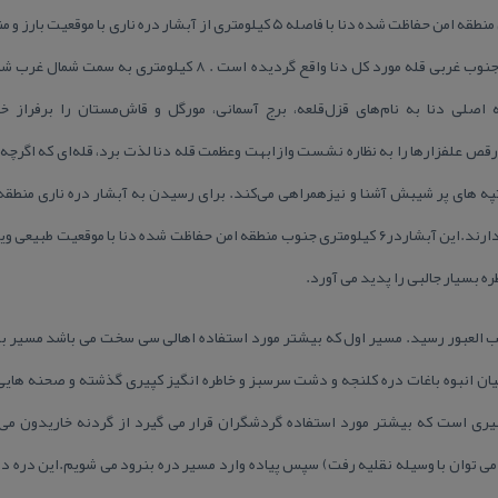
در فاصله ۱۰ كیلومتری ارتفاعات جنوبی منطقه امن حفاظت شده دنا با فاصله ۵ كیلومتری از 
و با ارتفاعی قریب ۱۰۰ متر در موقعیت جنوب غربی قله مورد كل دنا واقع 
 اصلی دنا به نام‌های قزل‌قلعه، برج آسمانی، مورگل و قاش‌مستان را برفراز
 رقص علفزارها را به نظاره نشست وازابهت وعظمت قله دنا لذت برد، قله‌ای كه اگ
ا و تپه های پر شیبش آشنا و نیزهمراهی می‌كند. برای رسیدن به آبشار دره ناری منطقه‌
ره بسیار جالبی را پدید می آورد.
توان به این۲ آبشار صعب العبور رسید. مسیر اول كه بیشتر مورد استفاده اهالی سی سخت می باشد م
ان انبوه باغات دره كلنجه و دشت سرسبز و خاطره انگیز كپیری گذشته و صحنه هایی
 است كه بیشتر مورد استفاده گردشگران قرار می گیرد از گردنه خاریدون می گذ
ی توان با وسیله نقلیه رفت) سپس پیاده وارد مسیر دره بنرود می شویم.این دره دره