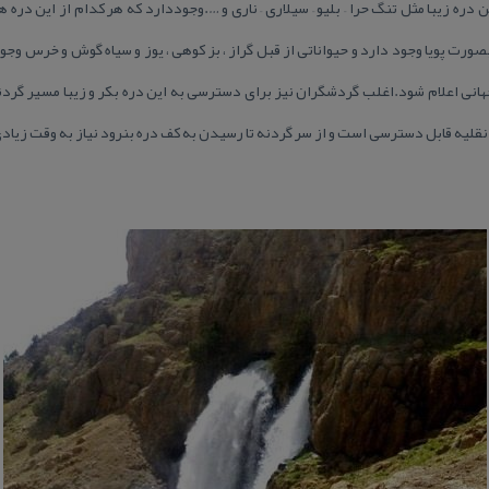
دره زیبا مثل تنگ حرا – بلیو – سیلاری – ناری و ….وجوددارد كه هر كدام از این دره
ت پویا وجود دارد و حیواناتی از قبل گراز ، بز كوهی ، یوز و سیاه گوش و خرس وجو
هانی اعلام شود.اغلب گردشگران نیز برای دسترسی به این دره بكر و زیبا مسیر گردنه
 نقلیه قابل دسترسی است و از سر گردنه تا رسیدن به كف دره بنرود نیاز به وقت زیا