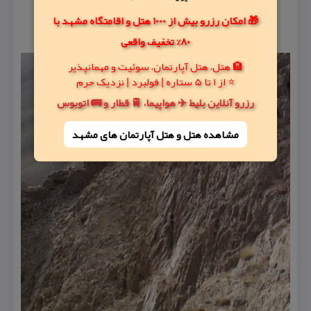
🎁 امکان رزرو بیش از 1000 هتل و اقامتگاه مشهد با
80% تخفیف واقعی
🏨 هتل، هتل آپارتمان، سوئیت و مهمانپذیر
⭐ از 1 تا 5 ستاره | فولبرد | نزدیک حرم
رزرو آنلاین بلیط ✈️ هواپیما، 🚆 قطار و 🚌 اتوبوس
مشاهده هتل و هتل‌ آپارتمان های مشهد