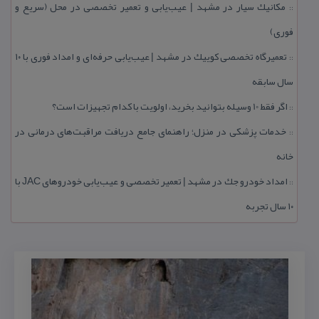
مكانیك سیار در مشهد | عیب‌یابی و تعمیر تخصصی در محل (سریع و
::
فوری)
تعمیرگاه تخصصی كوییك در مشهد | عیب‌یابی حرفه‌ای و امداد فوری با ۱۰
::
سال سابقه
اگر فقط 10 وسیله بتوانید بخرید، اولویت با كدام تجهیزات است؟
::
خدمات پزشكی در منزل؛ راهنمای جامع دریافت مراقبت‌های درمانی در
::
خانه
امداد خودرو جك در مشهد | تعمیر تخصصی و عیب‌یابی خودروهای JAC با
::
۱۰ سال تجربه