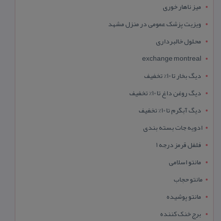
میز ناهار خوری
ویزیت پزشک عمومی در منزل مشهد
محلول خالبرداری
exchange montreal
دیگ بخار تا 10% تخفیف
دیگ روغن داغ تا 10% تخفیف
دیگ آبگرم تا 10% تخفیف
ادویه جات بسته بندی
فلفل قرمز درجه 1
مانتو اسلامی
مانتو حجاب
مانتو پوشیده
برج خنک کننده