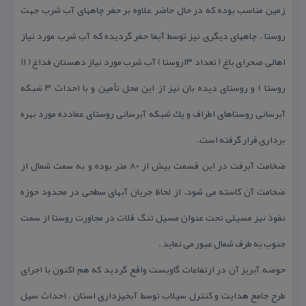
زمین مناسب بوده كه در حال حاضر علاوه بر حفر چاههای آب شرب جهت
روستا . چاههای دیگری نیز توسط آبفا حفر گردیده كه آب شرب مورد نیاز
اهالی صحرای باغ ( تعداد ۱۳روستا ) آب شرب مورد نیاز دهستان فداغ ( ۱۱
روستا ) و روستای دیده بان نیز از این محل تأمین و با احداث ۳ شبكه
آبرسانی روستاهای اطراف و یك شبكه آبرسانی روستای عمادده مورد بهره
برداری قرار گرفته است.
ضخامت آبرفت در این قسمت بیش از ۸۰ متر بوده و به سمت شمال از
ضخامت آن كاسته می شود. از لحاظ جریان آبهای سطحی در محدود حوزه
نفوذ نیز مسیلی تحت عنوان مسیل تنگ قلات در مجاورت روستا از سمت
جنوب به طرف شمال عبور می نماید .
حوضه آبریز آن در ارتفاعات گاوبست واقع گردید كه هم اكنون با اجرای
طرح جامع هدایت و كنترل سیلاب توسط آبخیزداری استان ، احداث سیل