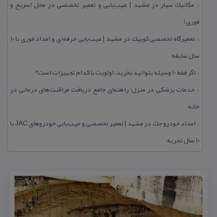
مكانیك سیار در مشهد | عیب‌یابی و تعمیر تخصصی در محل (سریع و
::
فوری)
تعمیرگاه تخصصی كوییك در مشهد | عیب‌یابی حرفه‌ای و امداد فوری با ۱۰
::
سال سابقه
اگر فقط 10 وسیله بتوانید بخرید، اولویت با كدام تجهیزات است؟
::
خدمات پزشكی در منزل؛ راهنمای جامع دریافت مراقبت‌های درمانی در
::
خانه
امداد خودرو جك در مشهد | تعمیر تخصصی و عیب‌یابی خودروهای JAC با
::
۱۰ سال تجربه