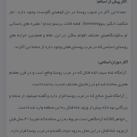
– آثار پیش از اسلام:
– عمده این آثار در جنوب روستا در دل كوههای گاوبست وجود دارد : غار
شگفت انگیز بنووbonwoo ، قلعه قلات، برستو چداو ( مقبره های باستانی
)و سكونتگاههای مختلف اقوام ساكن در این نقاط و همچنین خرابه های
روستای استاس كه در غرب روستای فعلی وجود دارد از جمله این آثارند.
آثار دوران اسلامی:
– آرامگاه شاه سیف الله قتال كه در غرب روستا واقع است و در قرن هفتم
هجری ساخته شده و در زمانهای مختلف تجدید بنا شده است.
_ آرامگاه شیخ صالح كه در غرب روستا قرار دارد و گفته میشود از صلحا و
بزرگانی بوده كه پیش از ورود شاه قتال به این منطقه وارد شده است.
_ خواهر كاكا كه آرامگاهی است مربوط به زنی صالحه كه تقریبا” ۴۰ سال قبل
از ورود شاه قتال در این محل بدرود حیات گفته و در غرب روستا قرار دارد.