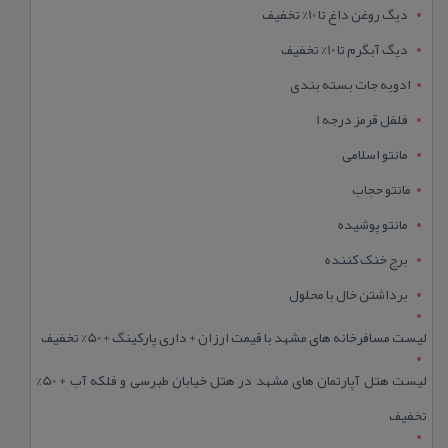
دیگ روغن داغ تا 10% تخفیف
دیگ آبگرم تا 10% تخفیف
ادویه جات بسته بندی
فلفل قرمز درجه 1
مانتو اسلامی
مانتو حجاب
مانتو پوشیده
برج خنک کننده
برداشتن خال با محلول
لیست مسافرخانه های مشهد با قیمت ارزان + داری پارکینگ + 50% تخفیف
لیست هتل آپارتمان های مشهد در هتل خیابان طبرسی و فلکه آب + 50%
تخفیف