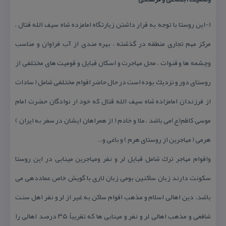
۱-این روستا با توجه به قرار داشتن زیارتگاه امامزده شاه سیف الله قتال ،
مركز مهم تجاری منطقه در گذشته ، بهره مندی از آب فراوان و مناسب
وچشمه ها و قنوات ، محل مهاجرت و اسكان قبایل و قومیت های مختلفی از
روستای دور و نزدیك بوده است در حال حاضر اقوام مختلفی شامل ( سادات
از فرزندان امامزاده شاه سیف الله قتال كه خود ار نوادگان حضرت امام
موسی كاظم(ع)می باشد ، ملا و خادم ( از همراهان ایشان در سفر به ایران )
هرمی ( مهاجرین از روستای هرم ) و باغی و…
واقوام مهاجر ترك شامل قبایل لر و نفر ومهاجرین مینابی در این روستا
سكونت دارند زبان ساكنین بومی زبان لاری با گویش خاص عماددهی می
باشد. دین اهالی اسلام و مذهب اقوام ساكن به غیر از لر و نفر اهل سنت
شافعی و مذهب اهالی لر و نفر و مینابی ها كه تقریباً ۳۵ درصد اهالی را