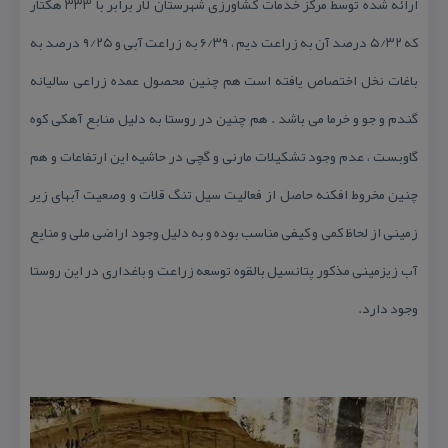
ارائه شده توسط مركز خدمات كشاورزی شهرستان لار برابر با ۳۳۳ هكتار
كه ۵/۳۲ درصد آن به زراعت دیم ، ۶/۳۹ به زراعت آبی و ۹/۲۵ درصد به
باغات نخل اختصاص یافته است هم چنین محصول عمده زراعی سالیانه
گندم و جو و خرما می باشد . هم چنین در روستا به دلیل منابع آهكی كوه
گاوبست ، عدم وجود تشكیلات مارنی و گچی در حاشیه این ارتفاعات و هم
چنین مخروط افكنه حاصل از فعالیت سیل تنگ قلات و وصعیت آبهای زیر
زمینی از لحاظ كمی و كیفی مناسب بوده و به دلیل وجود اراضی ملی و منایع
آب زیزمینی مذكور پتانسیل بالقوه توسعه زراعت و باغداری در این روستا
وجود دارد.