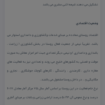
تشكیل می دهند شیعه اثنی عشری می باشد
وضعیت اقتصادی
اقتصاد روستای عمادده بر مبنای خدمات و كشاورزی و دامداری استوار می
باشد. تقریباً نیمی از جمعیت فعال روستا در بخش كشاورزی ( زراعت ،
باغداری و دامداری ) و نیمی دیگر تعدادی جهت امر امرار معاش به صورت
موقت و فصلی به كشورهای خلیج می روند و تعدادی نیز به فعالیت های
مغازه داری ، كارمندی ، رانندگی ، كارهای كوچك جوشكاری ، نجاری و
مكانیكی و … در داخل روستا مشغول می باشند .
نرخ خام فعالیت در این روستا بر اساس آمار سال ۷۵ مركز آمار معادل ۶/۱۷
درصد و نرخ عمومی آن ۵/۲۴ درصد اراضی زراعی و باغات بر مینای آماری