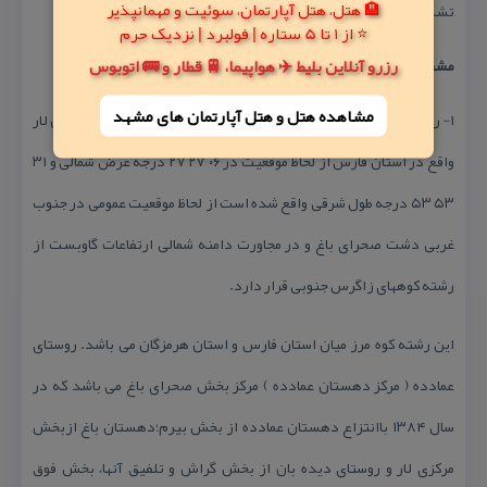
🏨 هتل، هتل آپارتمان، سوئیت و مهمانپذیر
تشكیل می دهند شیعه اثنی عشری می باشد
⭐ از 1 تا 5 ستاره | فولبرد | نزدیک حرم
رزرو آنلاین بلیط ✈️ هواپیما، 🚆 قطار و 🚌 اتوبوس
مشخصات عمومی
مشاهده هتل و هتل‌ آپارتمان های مشهد
۱- روستای عمادده مركز بخش صحرای باغ از بخشهای شهرستان لارستان لار
واقع در استان فارس از لحاظ موقعیت در ۰۶ ۲۷ ۲۷ درجه عرض شمالی و ۳۱
۵۳ ۵۳ درجه طول شرقی واقع شده است از لحاظ موقعیت عمومی در جنوب
غربی دشت صحرای باغ و در مجاورت دامنه شمالی ارتفاعات گاوبست از
رشته كوههای زاگرس جنوبی قرار دارد.
این رشته كوه مرز میان استان فارس و استان هرمزگان می باشد. روستای
عمادده ( مركز دهستان عمادده ) مركز بخش صحرای باغ می باشد كه در
سال ۱۳۸۴ باانتزاع دهستان عمادده از بخش بیرم؛دهستان باغ ازبخش
مركزی لار و روستای دیده بان از بخش گراش و تلفیق آنها، بخش فوق