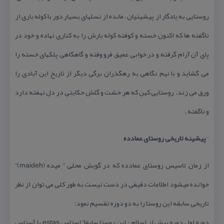
روستایی به یادگار از پیشینیان ، مانده از نسلهای بسیار دور با كوله باری از
ناگفته ها كه اكنون خسته و كوفته كوله بارش را به كناری نهاده و خود در
پای آن آرام گرفته و در خوابی عمیق فرو وفته و گاهگاهی پلكهای خسته را
می گشاید و با نیم نگاهی به رهگذران برگی دیگر از تاریخ این آبادی را
ورق می زند. روستایی كهن كه هر خشت و گلش حكایتی در دل نهفته دارد
و ناگفته .
·
پیشینه تاریخی روستای عمادده
از زمان تاسیس روستای عمادده كه در گویش محلی ” میده (maideh)”
خوانده میشود اطلاعات دقیقی در دست نیست به طور كلی می توان از نظر
تاریخی سابقه این روستا را به دو دوره تقسیم نمود:
دوره اول دوره پیش از اسلام : این روستا سابقا” استاس estas یا آستاس