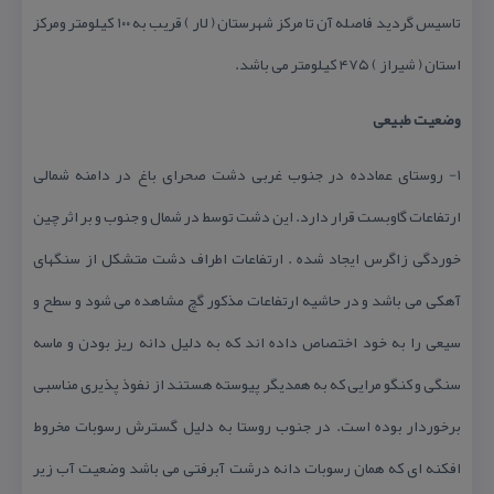
تاسیس گردید فاصله آن تا مركز شهرستان ( لار ) قریب به ۱۰۰ كیلومتر ومركز
استان ( شیراز ) ۴۷۵ كیلومتر می باشد.
وضعیت طبیعی
۱- روستای عمادده در جنوب غربی دشت صحرای باغ در دامنه شمالی
ارتفاعات گاوبست قرار دارد. این دشت توسط در شمال و جنوب و بر اثر چین
خوردگی زاگرس ایجاد شده . ارتفاعات اطراف دشت متشكل از سنگهای
آهكی می باشد و در حاشیه ارتفاعات مذكور گچ مشاهده می شود و سطح و
سیعی را به خود اختصاص داده اند كه به دلیل دانه ریز بودن و ماسه
سنگی و كنگو مرایی كه به همدیگر پیوسته هستند از نفوذ پذیری مناسبی
برخوردار بوده است. در جنوب روستا به دلیل گسترش رسوبات مخروط
افكنه ای كه همان رسوبات دانه درشت آبرفتی می باشد وضعیت آب زیر