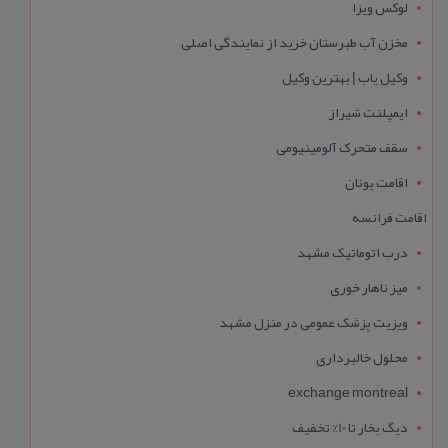
لوکس ویزا
مخزن آب طبرستان خرید از نمایندگی اصلی
وکیل یاب | بهترین وکیل
ایمپلنت شیراز
سقف متحرک آلومینیومی
اقامت یونان
اقامت فرانسه
درب اتوماتیک مشهد
میز ناهار خوری
ویزیت پزشک عمومی در منزل مشهد
محلول خالبرداری
exchange montreal
دیگ بخار تا 10% تخفیف