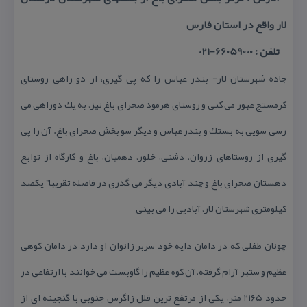
لار واقع در استان فارس
تلفن : 66059000-021
جاده شهرستان لار- بندر عباس را كه پی گیری، از دو راهی روستای
كرمستج عبور می كنی و روستای هرمود صحرای باغ نیز، به یك دوراهی می
رسی سویی به بستك و بندر عباس و دیگر سو بخش صحرای باغ. آن را پی
گیری از روستاهای زروان، دشتی، خلور، دهمیان، باغ و كارگاه از توابع
دهستان صحرای باغ و چند آبادی دیگر می گذری در فاصله تقریبا” یكصد
كیلومتری شهرستان لار، آبادیی را می بینی
چونان طفلی كه در دامان دایه خود سربر زانوان او دارد در دامان كوهی
عظیم و ستبر آرام گرفته، آن كوه عظیم را گاوبست می خوانند با ارتفاعی در
حدود ۲۱۶۵ متر، یكی از مرتفع ترین قلل زاگرس جنوبی با گنجینه ای از