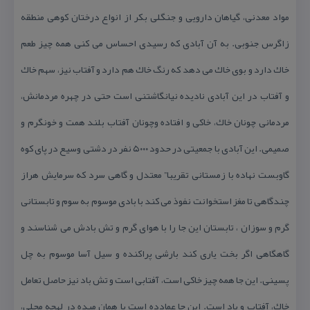
مواد معدنی، گیاهان دارویی و جنگلی بكر از انواع درختان كوهی منطقه
زاگرس جنوبی. به آن آبادی كه رسیدی احساس می كنی همه چیز طعم
خاك دارد و بوی خاك می دهد كه رنگ خاك هم دارد و آفتاب نیز، سهم خاك
و آفتاب در این آبادی نادیده نیانگاشتنی است حتی در چهره مردمانش،
مردمانی چونان خاك، خاكی و افتاده وچونان آفتاب بلند همت و خونگرم و
صمیمی. این آبادی با جمعیتی در حدود ۵۰۰۰ نفر در دشتی وسیع در پای كوه
گاوبست نهاده با زمستانی تقریبا” معتدل و گاهی سرد كه سرمایش هراز
چندگاهی تا مغز استخوانت نفوذ می كند با بادی موسوم به سوم و تابستانی
گرم و سوزان ، تابستان این جا را با هوای گرم و تش بادش می شناسند و
گاهگاهی اگر بخت یاری كند بارشی پراكنده و سیل آسا موسوم به چل
پسینی. این جا همه چیز خاكی است، آفتابی است و تش باد نیز حاصل تعامل
خاك، آفتاب و باد است. این جا عمادده است یا همان میده در لهجه محلی،