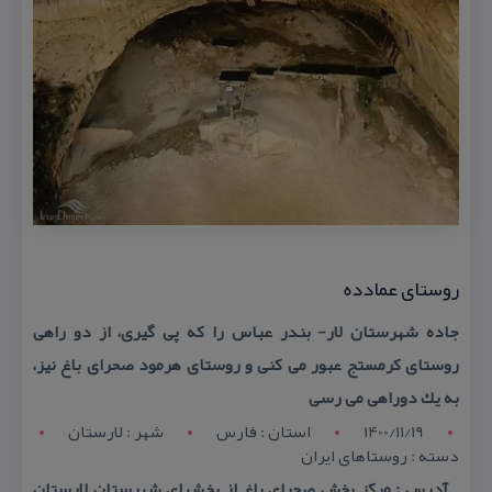
روستای عمادده
جاده شهرستان لار- بندر عباس را كه پی گیری، از دو راهی
روستای كرمستج عبور می كنی و روستای هرمود صحرای باغ نیز،
به یك دوراهی می رسی
1400/11/19
استان : فارس
شهر : لارستان
دسته : روستاهای ایران
آدرس : مركز بخش صحرای باغ از بخشهای شهرستان لارستان