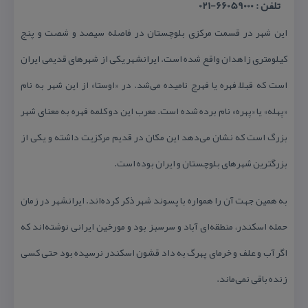
تلفن : 66059000-021
این شهر در قسمت مركزی بلوچستان در فاصله سیصد و شصت و پنج
كیلومتری زاهدان واقع شده است. ایرانشهر یكی از شهرهای قدیمی ایران
است كه قبلاً فهره یا فهرج نامیده می‌شد. در «اوستا» از این شهر به نام
«پهله» یا «پهره» نام برده شده است. معرب این دو كلمه فهره به معنای شهر
بزرگ است كه نشان می‌دهد این مكان در قدیم مركزیت داشته و یكی از
بزرگترین شهرهای بلوچستان و ایران بوده است.
به همین جهت آن را همواره با پسوند شهر ذكر كرده‌اند. ایرانشهر در زمان
حمله اسكندر، منطقه‌ای آباد و سرسبز بود و مورخین ایرانی نوشته‌اند كه
اگر آب و علف و خرمای پهرگ به داد قشون اسكندر نرسیده بود حتی كسی
زنده باقی نمی‌ماند.