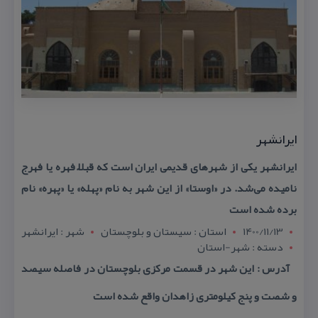
ایرانشهر
ایرانشهر یكی از شهرهای قدیمی ایران است كه قبلاً فهره یا فهرج
نامیده می‌شد. در «اوستا» از این شهر به نام «پهله» یا «پهره» نام
برده شده است
1400/11/13
استان : سيستان و بلوچستان
شهر : ايرانشهر
دسته : شهر-استان
آدرس : این شهر در قسمت مركزی بلوچستان در فاصله سیصد
و شصت و پنج كیلومتری زاهدان واقع شده است