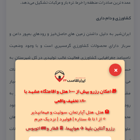
عمده ترین صادرات منطقه را خرما، تره بار و مركبات تشكیل می‌دهد.
كشاورزی و دام داری
ایران‌شهر به دلیل داشتن زمین های حاصل‌خیز و رودهای بمپور دامن و
سرباز دارای محصولات كشاورزی گرمسیری است و با وجود وضعیت
نامساعد جغرافیایی، كشاورزی فعالیت غالب تولیدی در كل شهرستان به
×
حساب می آید. بادهای شدید و باران های سیل آسا (كه سبب فرسایش خاك
می شود) و سنگ های غیر قابل نفوذ كوه های منطقه، كار كشاورزان را بسیار
🎁 امکان رزرو بیش از 1000 هتل و اقامتگاه مشهد با
مشكل می كند. از طرف دیگر به دلیل كمبود بارندگی و رطوبت نیاز به
80% تخفیف واقعی
رودخانه، چاه ژرف و نیمه ژرف است. با وجود تمام مشكلات كشاورزی، وجود
🏨 هتل، هتل آپارتمان، سوئیت و مهمانپذیر
محصولات متنوعی چون گندم، جو، كنجد، توتون، تنباكو، تره بار، گیاهان
⭐ از 1 تا 5 ستاره | فولبرد | نزدیک حرم
رزرو آنلاین بلیط ✈️ هواپیما، 🚆 قطار و 🚌 اتوبوس
علوفه ای، بنشن، مركبات، خرما، انار، انجیر، انگور، و توت كه از محصولات