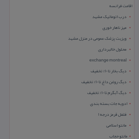
اقامت فرانسه
درب اتوماتیک مشهد
میز ناهار خوری
ویزیت پزشک عمومی در منزل مشهد
محلول خالبرداری
exchange montreal
دیگ بخار تا 10% تخفیف
دیگ روغن داغ تا 10% تخفیف
دیگ آبگرم تا 10% تخفیف
ادویه جات بسته بندی
فلفل قرمز درجه 1
مانتو اسلامی
مانتو حجاب