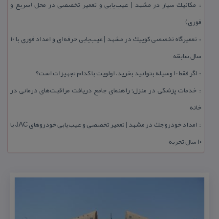
مكانیك سیار در مشهد | عیب‌یابی و تعمیر تخصصی در محل (سریع و
::
فوری)
تعمیرگاه تخصصی كوییك در مشهد | عیب‌یابی حرفه‌ای و امداد فوری با ۱۰
::
سال سابقه
اگر فقط 10 وسیله بتوانید بخرید، اولویت با كدام تجهیزات است؟
::
خدمات پزشكی در منزل؛ راهنمای جامع دریافت مراقبت‌های درمانی در
::
خانه
امداد خودرو جك در مشهد | تعمیر تخصصی و عیب‌یابی خودروهای JAC با
::
۱۰ سال تجربه