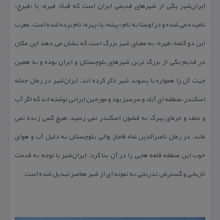
ایران‌شهر یكی از شهرهای قدیمی ایران است كه قبلا« فهره» یا «فهرج»
نامیده می شده و در اوستا به نام «پهله» یا «پهره» نام برده شده است. معرب
این دو كلمه «فهره» به معنای شهر بزرگ است كه نشان می دهد این مكان
در قدیم یكی از بزرگ ترین شهرهای بلوچستان و ایران بوده و به همین
جهت آن را همواره با پسوند شهر ذكر كرده اند. ایران‌شهر در زمان حمله
اسكندر، منطقه ای آباد و سرسبز بود و مورخین ایرانی نوشته اند كه اگر آب
و علف و خرمای پهرگ به قشون اسكندر نمی رسید، هیچ كس زنده نمی
ماند. در زمان ناصرالدین شاه قاجار، والی بلوچستان به دلیل آب و هوای
خوب این منطقه قلعه هایی را در آن بنا كرد. ایران‌شهر با توجه به قدمت
تاریخی و گسترش تدریجی به نمونه ای از شهر معاصر تبدیل شده است.