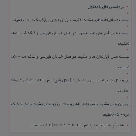
برداشتن خال با محلول
لیست مسافرخانه های مشهد با قیمت ارزان + داری پارکینگ + 50% تخفیف
لیست هتل آپارتمان های مشهد در هتل خیابان طبرسی و فلکه آب + 50%
تخفیف
لیست هتل آپارتمان های مشهد در هتل خیابان طبرسی و فلکه آب + 50%
تخفیف
رزرو هتل در خیابان امام رضا مشهد | هتل‌ های امام رضا 1، 2، 3، 5 و 8+50%
تخفیف
بهترین هتل مشهد با صبحانه، ناهار و شام | رزرو هتل مشهد با غذا نزدیک
حرم+50% تخفیف
هتل آپارتمان خیابان امام رضا 1، 2، 3، 5،8 ،16 | تا 90 % تخفیف