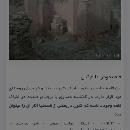
قلعه حوض غلام كش
این قلعه عظیم در جنوب شرقی شهر بیرجند و در حوالی روستای
مود قرار دارد. در گذشته حصاری با برج­های متعدد در اطراف
قلعه وجود داشته كه اكنون دربعضی از قسمت­ها آثار آن را می­توان
دید
1400/11/12
استان : خراسان جنوبي
شهر : بيرجند
دسته : قلعه های باستانی ایران