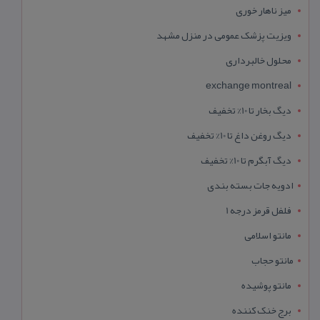
میز ناهار خوری
ویزیت پزشک عمومی در منزل مشهد
محلول خالبرداری
exchange montreal
دیگ بخار تا 10% تخفیف
دیگ روغن داغ تا 10% تخفیف
دیگ آبگرم تا 10% تخفیف
ادویه جات بسته بندی
فلفل قرمز درجه 1
مانتو اسلامی
مانتو حجاب
مانتو پوشیده
برج خنک کننده