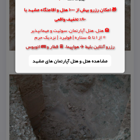
🎁 امکان رزرو بیش از 1000 هتل و اقامتگاه مشهد با
80% تخفیف واقعی
🏨 هتل، هتل آپارتمان، سوئیت و مهمانپذیر
⭐ از 1 تا 5 ستاره | فولبرد | نزدیک حرم
رزرو آنلاین بلیط ✈️ هواپیما، 🚆 قطار و 🚌 اتوبوس
مشاهده هتل و هتل‌ آپارتمان های مشهد