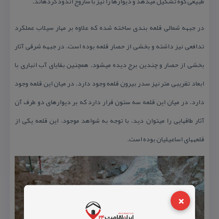
طبیعی كوه تشكیل می­دهد و دیوارها را نیز با ساروج اندود كرده­اند.
در جبهه شمالی قلعه بندی ساخته شده كه علاوه بر مهار سیلاب عملكرد
تدافعی نیز داشته و بخشی از حصار قلعه بوده است. در جبهه شرقی آثار
بخشی از حصار و چندین برج دیده می­شود. همچنین بقایای آب انباری با
ابعاد تقریبی متر نیز سدر بیرون قلعه وجود دارد. در میان این قلعه وجود
دارد. در میان این قلعه سه ستون قرار دارد كه بر دیوارهای دو طرف آن
آثار طاق­هایی را می­توان دید. با توجه به شواهد موجود، این قلعه یكی از
قلعه­های اساعیلیان بوده است.
×