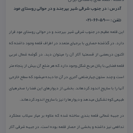
آدرس : در جنوب شرقی شهر بیرجند و در حوالی روستای مود
تلفن : 66059000-021
این قلعه عظیم در جنوب شرقی شهر بیرجند و در حوالی روستای مود قرار
دارد. در گذشته حصاری با برج­های متعدد در اطراف قلعه وجود داشته كه
اكنون دربعضی از قسمت­ها آثار آن را می­توان دید. در گوشه شمال غربی
قلعه فضایی با پلان مربع شكل وجود دارد كه هر ضلع آن بیش از پنجاه متر
است و چند ستون چهارضلعی آجری در آن جا دیده می­شود كه سطح خارجی
آنها را با ساروج اندود كرده­اند. بخشی از دیوارهای این فضا را صخره­های
طبیعی كوه تشكیل می­دهد و دیوارها را نیز با ساروج اندود كرده­اند.
در جبهه شمالی قلعه بندی ساخته شده كه علاوه بر مهار سیلاب عملكرد
تدافعی نیز داشته و بخشی از حصار قلعه بوده است. در جبهه شرقی آثار