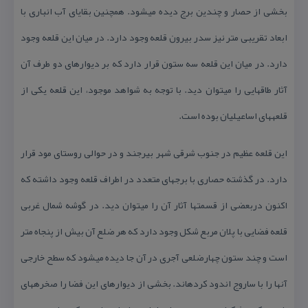
بخشی از حصار و چندین برج دیده می­شود. همچنین بقایای آب انباری با
ابعاد تقریبی متر نیز سدر بیرون قلعه وجود دارد. در میان این قلعه وجود
دارد. در میان این قلعه سه ستون قرار دارد كه بر دیوارهای دو طرف آن
آثار طاق­هایی را می­توان دید. با توجه به شواهد موجود، این قلعه یكی از
قلعه­های اساعیلیان بوده است.
این قلعه عظیم در جنوب شرقی شهر بیرجند و در حوالی روستای مود قرار
دارد. در گذشته حصاری با برج­های متعدد در اطراف قلعه وجود داشته كه
اكنون دربعضی از قسمت­ها آثار آن را می­توان دید. در گوشه شمال غربی
قلعه فضایی با پلان مربع شكل وجود دارد كه هر ضلع آن بیش از پنجاه متر
است و چند ستون چهارضلعی آجری در آن جا دیده می­شود كه سطح خارجی
آنها را با ساروج اندود كرده­اند. بخشی از دیوارهای این فضا را صخره­های