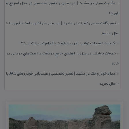
مكانیك سیار در مشهد | عیب‌یابی و تعمیر تخصصی در محل (سریع و
::
فوری)
تعمیرگاه تخصصی كوییك در مشهد | عیب‌یابی حرفه‌ای و امداد فوری با ۱۰
::
سال سابقه
اگر فقط 10 وسیله بتوانید بخرید، اولویت با كدام تجهیزات است؟
::
خدمات پزشكی در منزل؛ راهنمای جامع دریافت مراقبت‌های درمانی در
::
خانه
امداد خودرو جك در مشهد | تعمیر تخصصی و عیب‌یابی خودروهای JAC با
::
۱۰ سال تجربه