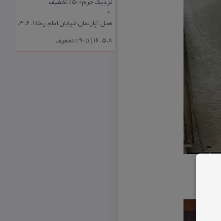
نزدیک حرم+50% تخفیف
هتل آپارتمان خیابان امام رضا 1، 2، 3،
5،8 ،16 | تا 90 % تخفیف