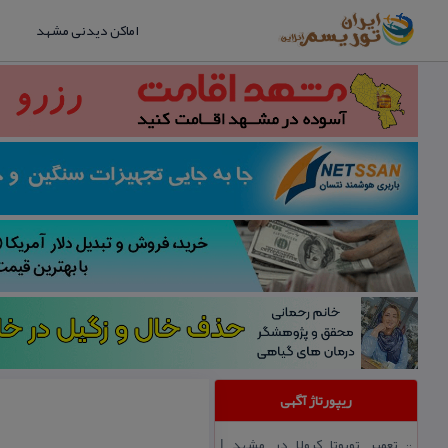
اماکن دیدنی مشهد
ریپورتاژ آگهی
تعمیر تویوتا كرولا در مشهد |
::