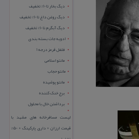
دیگ بخار تا 10% تخفیف
دیگ روغن داغ تا 10% تخفیف
دیگ آبگرم تا 10% تخفیف
ادویه جات بسته بندی
فلفل قرمز درجه 1
مانتو اسلامی
مانتو حجاب
مانتو پوشیده
برج خنک کننده
برداشتن خال با محلول
لیست مسافرخانه های مشهد با
قیمت ارزان + داری پارکینگ + 50%
تخفیف