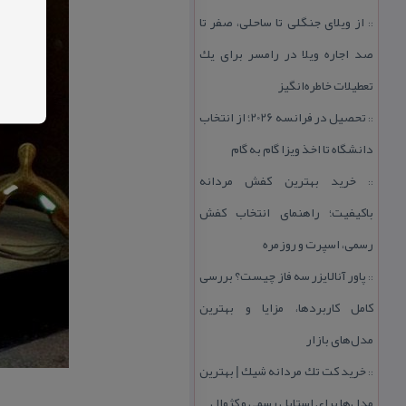
از ویلای جنگلی تا ساحلی، صفر تا
::
صد اجاره ویلا در رامسر برای یك
تعطیلات خاطره‌انگیز
تحصیل در فرانسه 2026؛ از انتخاب
::
دانشگاه تا اخذ ویزا گام به گام
خرید بهترین كفش مردانه
::
باكیفیت؛ راهنمای انتخاب كفش
رسمی، اسپرت و روزمره
پاور آنالایزر سه فاز چیست؟ بررسی
::
كامل كاربردها، مزایا و بهترین
مدل‌های بازار
خرید كت تك مردانه شیك | بهترین
::
مدل‌ها برای استایل رسمی و كژوال