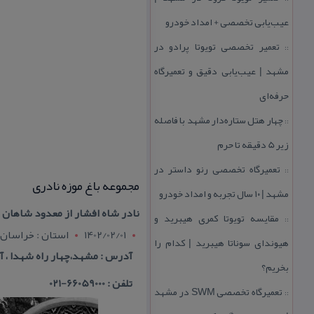
عیب‌یابی تخصصی + امداد خودرو
تعمیر تخصصی تویوتا پرادو در
::
مشهد | عیب‌یابی دقیق و تعمیرگاه
حرفه‌ای
چهار هتل‌ ستاره‌دار مشهد با فاصله
::
زیر 5 دقیقه تا حرم
تعمیرگاه تخصصی رنو داستر در
::
مجموعه باغ موزه نادری
مشهد | ۱۰ سال تجربه و امداد خودرو
نادر شاه افشار از معدود شاهان ا
مقایسه تویوتا كمری هیبرید و
::
1402/02/01
استان : خراسان
هیوندای سوناتا هیبرید | كدام را
آدرس : مشهد،چهار راه شهدا ، آرا
بخریم؟
تلفن : 66059000-021
تعمیرگاه تخصصی SWM در مشهد
::