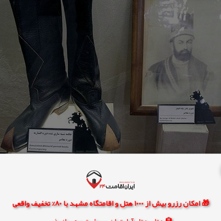
🎁 امکان رزرو بیش از 1000 هتل و اقامتگاه مشهد با 80% تخفیف واقعی
🏨 هتل، هتل آپارتمان، سوئیت و مهمانپذیر