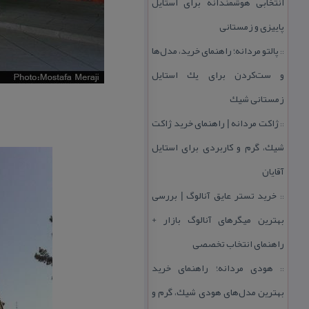
انتخابی هوشمندانه برای استایل
پاییزی و زمستانی
پالتو مردانه؛ راهنمای خرید، مدل‌ها
::
و ست‌كردن برای یك استایل
زمستانی شیك
ژاكت مردانه | راهنمای خرید ژاكت
::
شیك، گرم و كاربردی برای استایل
آقایان
خرید تستر عایق آنالوگ | بررسی
::
بهترین میگرهای آنالوگ بازار +
راهنمای انتخاب تخصصی
هودی مردانه؛ راهنمای خرید
::
بهترین مدل‌های هودی شیك، گرم و