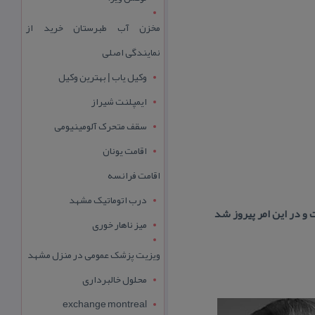
مخزن آب طبرستان خرید از
نمایندگی اصلی
وکیل یاب | بهترین وکیل
ایمپلنت شیراز
سقف متحرک آلومینیومی
اقامت یونان
اقامت فرانسه
درب اتوماتیک مشهد
و در این امر پیروز شد
میز ناهار خوری
ویزیت پزشک عمومی در منزل مشهد
محلول خالبرداری
exchange montreal