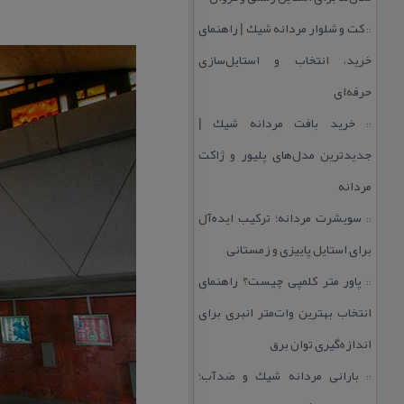
كت و شلوار مردانه شیك | راهنمای
::
خرید، انتخاب و استایل‌سازی
حرفه‌ای
خرید بافت مردانه شیك |
::
جدیدترین مدل‌های پلیور و ژاكت
مردانه
سویشرت مردانه؛ تركیب ایده‌آل
::
برای استایل پاییزی و زمستانی
پاور متر كلمپی چیست؟ راهنمای
::
انتخاب بهترین وات‌متر انبری برای
اندازه‌گیری توان برق
بارانی مردانه شیك و ضدآب؛
::