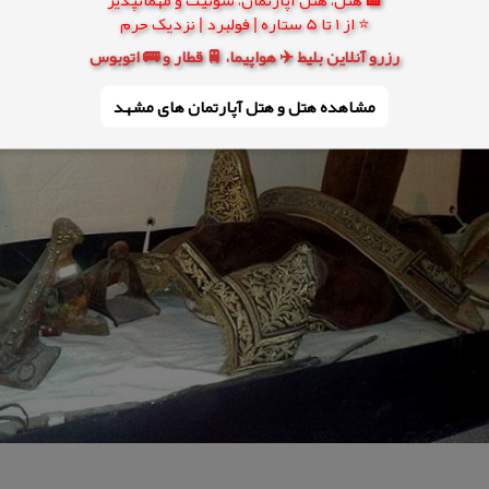
⭐ از 1 تا 5 ستاره | فولبرد | نزدیک حرم
رزرو آنلاین بلیط ✈️ هواپیما، 🚆 قطار و 🚌 اتوبوس
مشاهده هتل و هتل‌ آپارتمان های مشهد