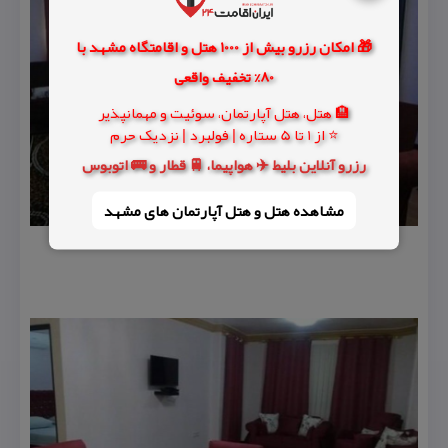
🎁 امکان رزرو بیش از 1000 هتل و اقامتگاه مشهد با
80% تخفیف واقعی
🏨 هتل، هتل آپارتمان، سوئیت و مهمانپذیر
⭐ از 1 تا 5 ستاره | فولبرد | نزدیک حرم
رزرو آنلاین بلیط ✈️ هواپیما، 🚆 قطار و 🚌 اتوبوس
مشاهده هتل و هتل‌ آپارتمان های مشهد