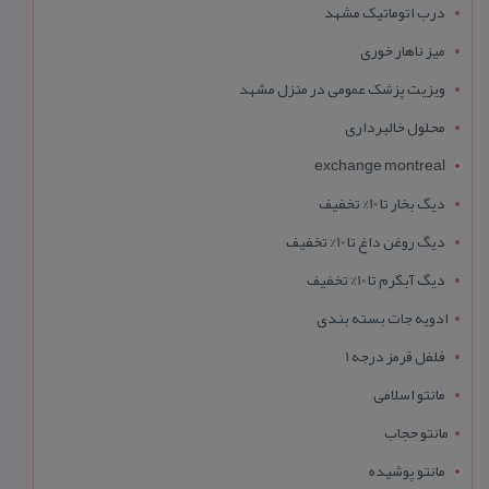
درب اتوماتیک مشهد
میز ناهار خوری
ویزیت پزشک عمومی در منزل مشهد
محلول خالبرداری
exchange montreal
دیگ بخار تا 10% تخفیف
دیگ روغن داغ تا 10% تخفیف
دیگ آبگرم تا 10% تخفیف
ادویه جات بسته بندی
فلفل قرمز درجه 1
مانتو اسلامی
مانتو حجاب
مانتو پوشیده