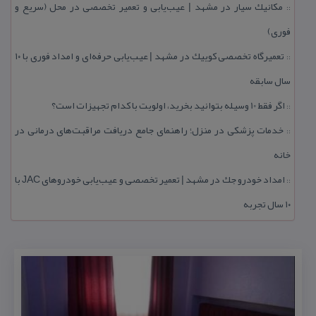
مكانیك سیار در مشهد | عیب‌یابی و تعمیر تخصصی در محل (سریع و
::
فوری)
تعمیرگاه تخصصی كوییك در مشهد | عیب‌یابی حرفه‌ای و امداد فوری با ۱۰
::
سال سابقه
اگر فقط 10 وسیله بتوانید بخرید، اولویت با كدام تجهیزات است؟
::
خدمات پزشكی در منزل؛ راهنمای جامع دریافت مراقبت‌های درمانی در
::
خانه
امداد خودرو جك در مشهد | تعمیر تخصصی و عیب‌یابی خودروهای JAC با
::
۱۰ سال تجربه