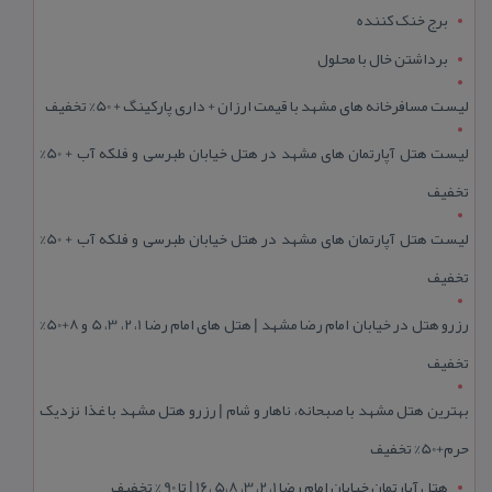
برج خنک کننده
برداشتن خال با محلول
لیست مسافرخانه های مشهد با قیمت ارزان + داری پارکینگ + 50% تخفیف
لیست هتل آپارتمان های مشهد در هتل خیابان طبرسی و فلکه آب + 50%
تخفیف
لیست هتل آپارتمان های مشهد در هتل خیابان طبرسی و فلکه آب + 50%
تخفیف
رزرو هتل در خیابان امام رضا مشهد | هتل‌ های امام رضا 1، 2، 3، 5 و 8+50%
تخفیف
بهترین هتل مشهد با صبحانه، ناهار و شام | رزرو هتل مشهد با غذا نزدیک
حرم+50% تخفیف
هتل آپارتمان خیابان امام رضا 1، 2، 3، 5،8 ،16 | تا 90 % تخفیف