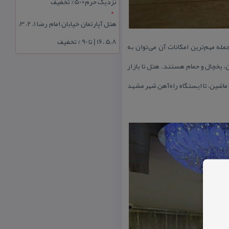
نزدیک حرم+50% تخفیف
هتل آپارتمان خیابان امام رضا 1، 2، 3،
5،8 ،16 | تا 90 % تخفیف
ت و از هتل های مشهد به شمار می‌رود. این هتل ۱۷ واحد دارد و از جمله مهم‌ترین امكانات آن می‌توان به
طبوع، تلویزیون، یخچال و حمام هستند. هتل تا بازار
مام رضا علیه السلام ۷ دقیقه با ماشین (۴ دقیقه پیاده)، تا پایانه مسافربری مشهد ۱۲ دقیقه با ماشین، تا ایستگاه راه‌آهن شهر مشهد