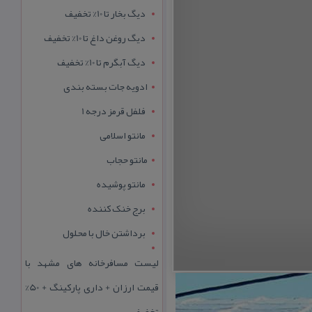
دیگ بخار تا 10% تخفیف
دیگ روغن داغ تا 10% تخفیف
دیگ آبگرم تا 10% تخفیف
ادویه جات بسته بندی
فلفل قرمز درجه 1
مانتو اسلامی
مانتو حجاب
مانتو پوشیده
برج خنک کننده
برداشتن خال با محلول
لیست مسافرخانه های مشهد با
قیمت ارزان + داری پارکینگ + 50%
تخفیف