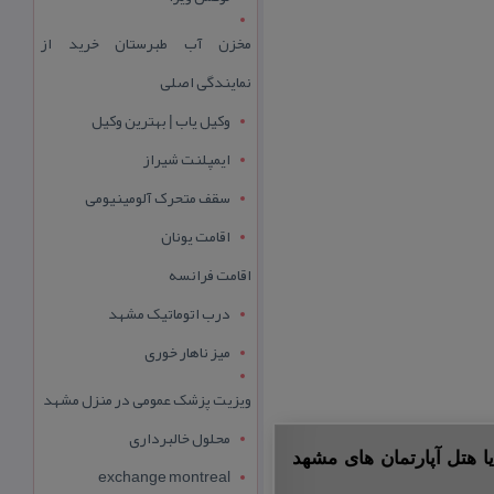
مخزن آب طبرستان خرید از
نمایندگی اصلی
وکیل یاب | بهترین وکیل
ایمپلنت شیراز
سقف متحرک آلومینیومی
اقامت یونان
اقامت فرانسه
درب اتوماتیک مشهد
میز ناهار خوری
ویزیت پزشک عمومی در منزل مشهد
محلول خالبرداری
ا هتل آپارتمان های مشهد
exchange montreal