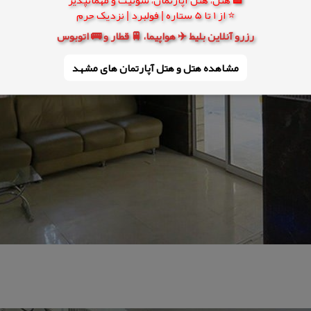
⭐ از 1 تا 5 ستاره | فولبرد | نزدیک حرم
رزرو آنلاین بلیط ✈️ هواپیما، 🚆 قطار و 🚌 اتوبوس
مشاهده هتل و هتل‌ آپارتمان های مشهد