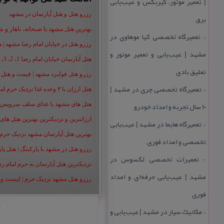
| تعمیر موتور، گیربكس و عیب‌یابی
رزرو هتل و هتل آپارتمان در مشهد
برق
بهترین هتل مشهد با صبحانه، ناهار و شام |
تعمیرگاه تخصصی كیا موهاوی در
::
رزرو هتل در خیابان امام رضا مشهد | هتل‌ های امام رضا 
مشهد | عیب‌یابی و تعمیر موتور و
هتل آپارتمان خیابان امام رضا 1، 2، 3، 5،8 ،16 | تا 90 % تخفیف
تعلیق بادی
رزرو هتل فولبرد مشهد | قیمت و هتل های 
تعمیرگاه تخصصی چری در مشهد |
::
هتل ارزان با ۳ وعده غذا نزدیک حرم امام رضا | رزرو هتل ارزان مشهد+50%
۱۰ سال تجربه و امداد خودرو
هتل های مشهد با غذای سلف سرویس | هت
ارزانترین و نزدیکترین بهترین هتل های م
تعمیرگاه هایما در مشهد | عیب‌یابی
::
بهترین هتل آپارتمان مشهد نزدیک حرم | هت
تخصصی و امداد فوری
رزرو هتل در مشهد با پارکینگ | هتل پارکین
تعمیرات تخصصی لكسوس در
::
نزدیکترین هتل آپارتمان به حرم امام ر
مشهد | عیب‌یابی حرفه‌ای و امداد
رزرو هتل مشهد نزدیک حرم | لیست و شمار
فوری
مكانیك سیار در مشهد | عیب‌یابی و
::