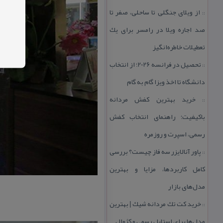
از ویلای جنگلی تا ساحلی، صفر تا
::
صد اجاره ویلا در رامسر برای یك
تعطیلات خاطره‌انگیز
تحصیل در فرانسه 2026؛ از انتخاب
::
دانشگاه تا اخذ ویزا گام به گام
خرید بهترین كفش مردانه
::
باكیفیت؛ راهنمای انتخاب كفش
رسمی، اسپرت و روزمره
پاور آنالایزر سه فاز چیست؟ بررسی
::
كامل كاربردها، مزایا و بهترین
مدل‌های بازار
خرید كت تك مردانه شیك | بهترین
::
مدل‌ها برای استایل رسمی و كژوال