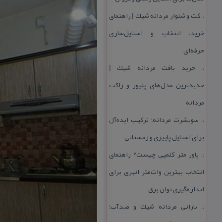
كت و شلوار مردانه شیك | راهنمای
::
خرید، انتخاب و استایل‌سازی
حرفه‌ای
خرید بافت مردانه شیك |
::
جدیدترین مدل‌های پلیور و ژاكت
مردانه
سویشرت مردانه؛ تركیب ایده‌آل
::
برای استایل پاییزی و زمستانی
پاور متر كلمپی چیست؟ راهنمای
::
انتخاب بهترین وات‌متر انبری برای
اندازه‌گیری توان برق
بارانی مردانه شیك و ضدآب؛
::