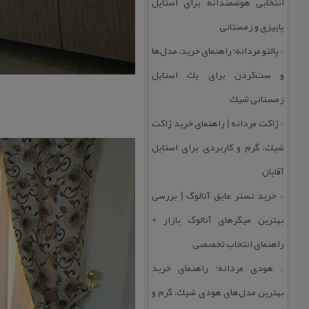
انتخابی هوشمندانه برای استایل
پاییزی و زمستانی
پالتو مردانه؛ راهنمای خرید، مدل‌ها
::
و ست‌كردن برای یك استایل
زمستانی شیك
ژاكت مردانه | راهنمای خرید ژاكت
::
شیك، گرم و كاربردی برای استایل
آقایان
خرید تستر عایق آنالوگ | بررسی
::
بهترین میگرهای آنالوگ بازار +
راهنمای انتخاب تخصصی
هودی مردانه؛ راهنمای خرید
::
بهترین مدل‌های هودی شیك، گرم و