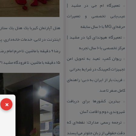
تعمیرگاه ام جی در مشهد |
::
عیب‌یابی تخصصی و تعمیرات
حرفه‌ای MG با ۱۰ سال سابقه
تعمیرگاه هیوندای كیا در مشهد |
::
مركز تخصصی با ۱۰ سال تجربه
ریوان كمپ، تعهد به تحویل امن
::
۱۵ دقیقه با ماشین، تا فرودگاه مشهد ۲۱ دقیقه با ماشین و تا مركز خرید الماس شرق ۳۱ دقیقه با ماشین فاصله دارد.
تجهیزات كمپینگ در شرایط بحرانی
فریت بار از ایران به دبی؛ راهنمای
::
كامل صفر تا صد
×
بهترین كشورها برای دریافت
::
شهروندی دوم و اقامت آسان
ترجمه رسمی مدارك؛ نقطه‌ای كه
::
دقت حقوقی از زبان جلوتر می‌ایستد