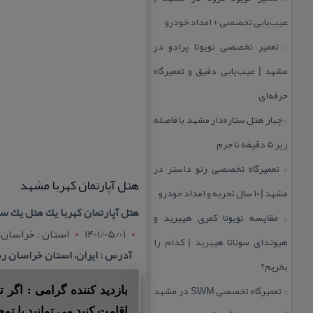
عیب‌یابی تخصصی + امداد خودرو
تعمیر تخصصی تویوتا پرادو در
::
مشهد | عیب‌یابی دقیق و تعمیرگاه
حرفه‌ای
چهار هتل‌ ستاره‌دار مشهد با فاصله
::
زیر 5 دقیقه تا حرم
تعمیرگاه تخصصی رنو داستر در
::
هتل آپارتمان كهربا مشهد
مشهد | ۱۰ سال تجربه و امداد خودرو
هتل آپارتمان كهربا یك هتل یك س
مقایسه تویوتا كمری هیبرید و
::
1401/05/01
استان : خراسان
هیوندای سوناتا هیبرید | كدام را
آدرس : ایران، استان خراسان رضوی، مشه
بخریم؟
تعمیرگاه تخصصی SWM در مشهد
بازدید کننده گرامی : اگر
::
اقامت کنید می توانید با توج