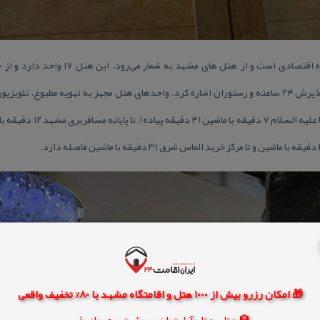
هتل آپارتمان كهربا یك هتل یك ستاره اقتصادی اس
اینترنت در لابی، خدمات خانه‌داری، پذیرش ۲۴ ساعته و رستوران اشاره كرد. واحدهای هتل مجهز به تهویه م
رضا ۹ دقیقه با ماشین، تا حرم ا
🎁 امکان رزرو بیش از 1000 هتل و اقامتگاه مشهد با 80% تخفیف واقعی
🏨 هتل، هتل آپارتمان، سوئیت و مهمانپذیر