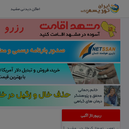
اماکن دیدنی مشهد
ریپورتاژ آگهی
تعمیر تویوتا كرولا در مشهد |
::