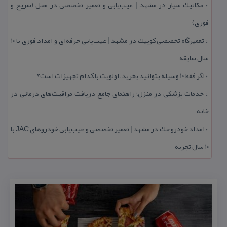
مكانیك سیار در مشهد | عیب‌یابی و تعمیر تخصصی در محل (سریع و
::
فوری)
تعمیرگاه تخصصی كوییك در مشهد | عیب‌یابی حرفه‌ای و امداد فوری با ۱۰
::
سال سابقه
اگر فقط 10 وسیله بتوانید بخرید، اولویت با كدام تجهیزات است؟
::
خدمات پزشكی در منزل؛ راهنمای جامع دریافت مراقبت‌های درمانی در
::
خانه
امداد خودرو جك در مشهد | تعمیر تخصصی و عیب‌یابی خودروهای JAC با
::
۱۰ سال تجربه