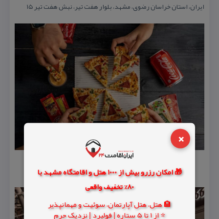
ایران، استان خراسان رضوی، مشهد، بلوار هفت تیر، نبش هفت تیر ۱۵
×
🎁 امکان رزرو بیش از 1000 هتل و اقامتگاه مشهد با
80% تخفیف واقعی
🏨 هتل، هتل آپارتمان، سوئیت و مهمانپذیر
⭐ از 1 تا 5 ستاره | فولبرد | نزدیک حرم