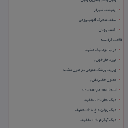
ایمپلنت شیراز
سقف متحرک آلومینیومی
اقامت یونان
اقامت فرانسه
درب اتوماتیک مشهد
میز ناهار خوری
ویزیت پزشک عمومی در منزل مشهد
محلول خالبرداری
exchange montreal
دیگ بخار تا 10% تخفیف
دیگ روغن داغ تا 10% تخفیف
دیگ آبگرم تا 10% تخفیف