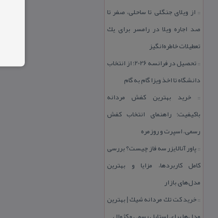
از ویلای جنگلی تا ساحلی، صفر تا
::
صد اجاره ویلا در رامسر برای یك
تعطیلات خاطره‌انگیز
تحصیل در فرانسه 2026؛ از انتخاب
::
دانشگاه تا اخذ ویزا گام به گام
خرید بهترین كفش مردانه
::
باكیفیت؛ راهنمای انتخاب كفش
رسمی، اسپرت و روزمره
پاور آنالایزر سه فاز چیست؟ بررسی
::
كامل كاربردها، مزایا و بهترین
مدل‌های بازار
خرید كت تك مردانه شیك | بهترین
::
مدل‌ها برای استایل رسمی و كژوال