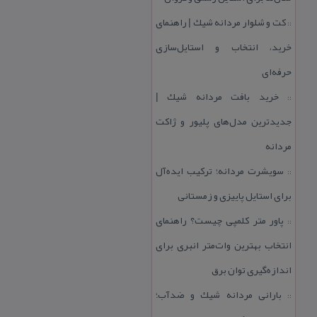
كت و شلوار مردانه شیك | راهنمای
::
خرید، انتخاب و استایل‌سازی
حرفه‌ای
خرید بافت مردانه شیك |
::
جدیدترین مدل‌های پلیور و ژاكت
مردانه
سویشرت مردانه؛ تركیب ایده‌آل
::
برای استایل پاییزی و زمستانی
پاور متر كلمپی چیست؟ راهنمای
::
انتخاب بهترین وات‌متر انبری برای
اندازه‌گیری توان برق
بارانی مردانه شیك و ضدآب؛
::