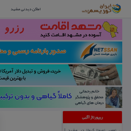
اماکن دیدنی مشهد
ریپورتاژ آگهی
تعمیر تویوتا كرولا در مشهد |
::