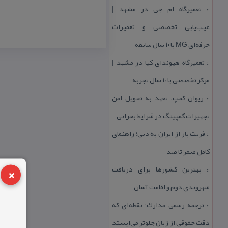
تعمیرگاه ام جی در مشهد |
::
عیب‌یابی تخصصی و تعمیرات
حرفه‌ای MG با ۱۰ سال سابقه
تعمیرگاه هیوندای كیا در مشهد |
::
مركز تخصصی با ۱۰ سال تجربه
ریوان كمپ، تعهد به تحویل امن
::
تجهیزات كمپینگ در شرایط بحرانی
فریت بار از ایران به دبی؛ راهنمای
::
كامل صفر تا صد
×
بهترین كشورها برای دریافت
::
شهروندی دوم و اقامت آسان
ترجمه رسمی مدارك؛ نقطه‌ای كه
::
دقت حقوقی از زبان جلوتر می‌ایستد