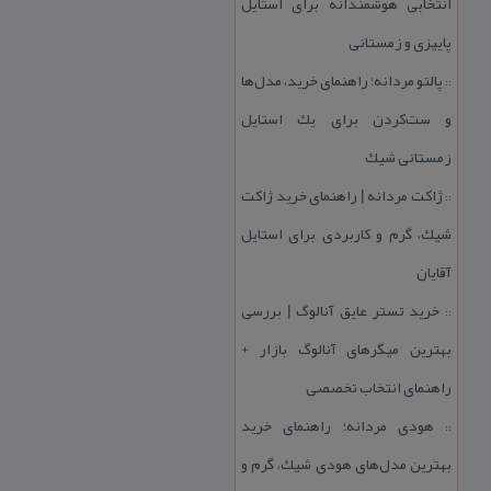
انتخابی هوشمندانه برای استایل
پاییزی و زمستانی
پالتو مردانه؛ راهنمای خرید، مدل‌ها
::
و ست‌كردن برای یك استایل
زمستانی شیك
ژاكت مردانه | راهنمای خرید ژاكت
::
شیك، گرم و كاربردی برای استایل
آقایان
خرید تستر عایق آنالوگ | بررسی
::
بهترین میگرهای آنالوگ بازار +
راهنمای انتخاب تخصصی
هودی مردانه؛ راهنمای خرید
::
بهترین مدل‌های هودی شیك، گرم و