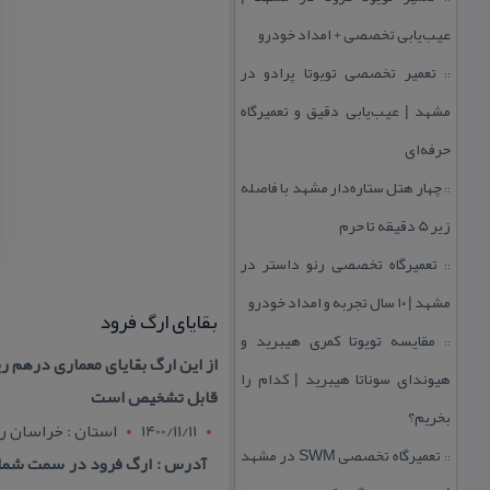
عیب‌یابی تخصصی + امداد خودرو
تعمیر تخصصی تویوتا پرادو در
::
مشهد | عیب‌یابی دقیق و تعمیرگاه
حرفه‌ای
چهار هتل‌ ستاره‌دار مشهد با فاصله
::
زیر 5 دقیقه تا حرم
تعمیرگاه تخصصی رنو داستر در
::
مشهد | ۱۰ سال تجربه و امداد خودرو
بقایای ارگ فرود
مقایسه تویوتا كمری هیبرید و
::
از این ارگ بقایای معماری درهم ری
هیوندای سوناتا هیبرید | كدام را
قابل تشخیص است
بخریم؟
1400/11/11
استان : خراسان 
تعمیرگاه تخصصی SWM در مشهد
::
آدرس : ارگ فرود در سمت شمال