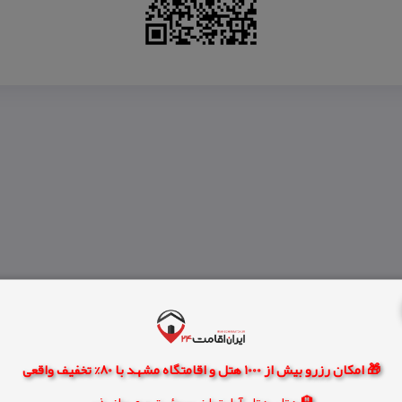
🎁 امکان رزرو بیش از 1000 هتل و اقامتگاه مشهد با 80% تخفیف واقعی
🏨 هتل، هتل آپارتمان، سوئیت و مهمانپذیر