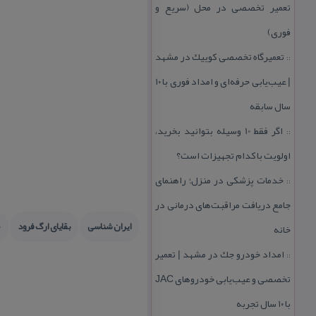
تعمیر تخصصی در محل (سریع و
فوری)
تعمیرگاه تخصصی كوییك در مشهد
::
| عیب‌یابی حرفه‌ای و امداد فوری با ۱۰
سال سابقه
اگر فقط 10 وسیله بتوانید بخرید،
::
اولویت با كدام تجهیزات است؟
خدمات پزشكی در منزل؛ راهنمای
::
جامع دریافت مراقبت‌های درمانی در
ایران شناسی
بقایای ارگ فرود
ج
خانه
امداد خودرو جك در مشهد | تعمیر
::
تخصصی و عیب‌یابی خودروهای JAC
با ۱۰ سال تجربه