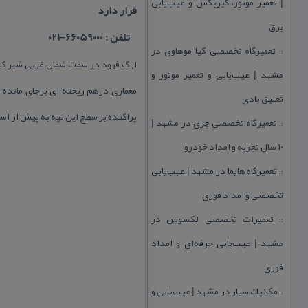
| تعمیر موتور، گیربكس و عیب‌یابی
قرار دارد
برق
تلفن : 66059000-021
تعمیرگاه تخصصی كیا موهاوی در
::
ارگ فرود در سمت شمال غربی شهر كلا
مشهد | عیب‌یابی و تعمیر موتور و
معماری درهم ریخته ای برجای مانده 
تعلیق بادی
پراكنده بر سطح این تپه به پیش از اس
تعمیرگاه تخصصی چری در مشهد |
::
۱۰ سال تجربه و امداد خودرو
تعمیرگاه هایما در مشهد | عیب‌یابی
::
تخصصی و امداد فوری
تعمیرات تخصصی لكسوس در
::
مشهد | عیب‌یابی حرفه‌ای و امداد
فوری
مكانیك سیار در مشهد | عیب‌یابی و
::