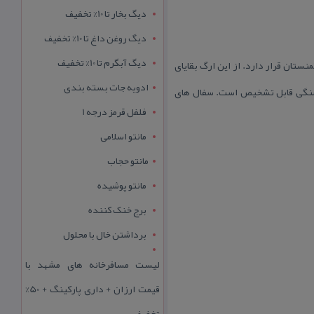
دیگ بخار تا 10% تخفیف
دیگ روغن داغ تا 10% تخفیف
دیگ آبگرم تا 10% تخفیف
تان قرار دارد. از این ارگ بقایای
ادویه جات بسته بندی
ای سنگی قابل تشخیص است. سفال های
فلفل قرمز درجه 1
مانتو اسلامی
مانتو حجاب
مانتو پوشیده
برج خنک کننده
برداشتن خال با محلول
لیست مسافرخانه های مشهد با
قیمت ارزان + داری پارکینگ + 50%
تخفیف