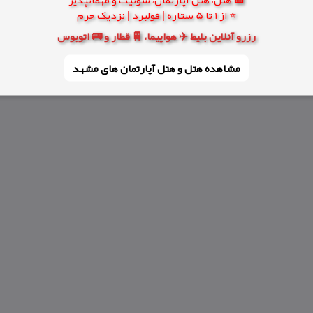
⭐ از 1 تا 5 ستاره | فولبرد | نزدیک حرم
رزرو آنلاین بلیط ✈️ هواپیما، 🚆 قطار و 🚌 اتوبوس
مشاهده هتل و هتل‌ آپارتمان های مشهد