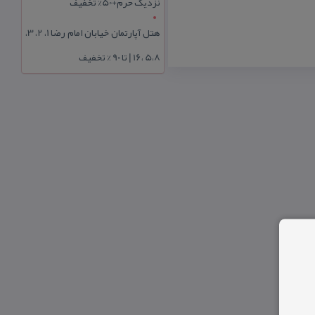
نزدیک حرم+50% تخفیف
هتل آپارتمان خیابان امام رضا 1، 2، 3،
5،8 ،16 | تا 90 % تخفیف