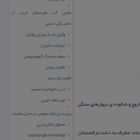
مخزن آب طبرستان خرید از
نمایندگی اصلی
وکیل یاب | بهترین وکیل
ایمپلنت شیراز
سقف متحرک آلومینیومی
اقامت یونان
اقامت فرانسه
درب اتوماتیک مشهد
میز ناهار خوری
 ساروج و شالوده ی دیوارهای سنگی
ویزیت پزشک عمومی در منزل مشهد
محلول خالبرداری
تفاعات مشرف به دشت تركمنستان
exchange montreal