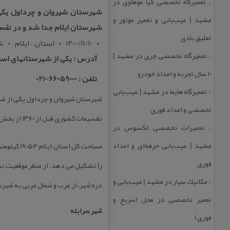
تعمیرگاه تخصصی كیا موهاوی در
::
مشهد | عیب‌یابی و تعمیر موتور و
شهرستان ایلام جدا شد و در تقسیمات كشوری قبل از ۰
تعلیق بادی
1400/11/10
استان : ايلام
ش
تعمیرگاه تخصصی چری در مشهد |
آدرس : یكی از شهرستانهای است
::
۱۰ سال تجربه و امداد خودرو
تلفن : 66059000-021
تعمیرگاه هایما در مشهد | عیب‌یابی
::
تخصصی و امداد فوری
تقسیمات كشوری قبل از ۱۳۶۰ از بخش‌های آن محسوب می‌شد.
تعمیرات تخصصی لكسوس در
::
مشهد | عیب‌یابی حرفه‌ای و امداد
فوری
را تشكیل می دهد. از منظر موقعیت نس
مكانیك سیار در مشهد | عیب‌یابی و
::
دره شهر، از غرب و شمال غربی به شهرست
تعمیر تخصصی در محل (سریع و
شهر سرابله
فوری)