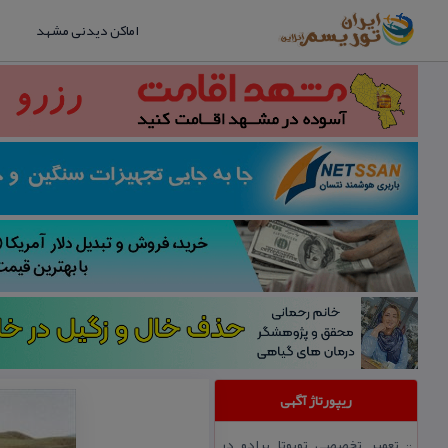
اماکن دیدنی مشهد
ریپورتاژ آگهی
تعمیر تخصصی تویوتا پرادو در
::