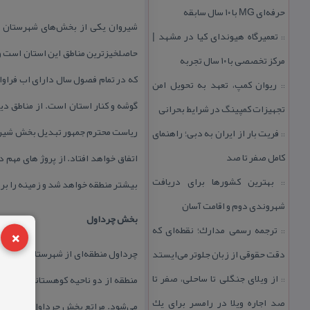
حرفه‌ای MG با ۱۰ سال سابقه
تعمیرگاه هیوندای كیا در مشهد |
::
حاصلخیزترین مناطق این استان است و 
مركز تخصصی با ۱۰ سال تجربه
كه در تمام فصول سال دارای اب فراوا
ریوان كمپ، تعهد به تحویل امن
::
گوشه و كنار استان است. از مناطق د
تجهیزات كمپینگ در شرایط بحرانی
ریاست محترم جمهور تبدیل بخش شیروا
فریت بار از ایران به دبی؛ راهنمای
::
كامل صفر تا صد
اتفاق خواهد افتاد. از پروژ های مهم
بهترین كشورها برای دریافت
بیشتر منطقه خواهد شد و زمینه را برا
::
شهروندی دوم و اقامت آسان
بخش چرداول
×
ترجمه رسمی مدارك؛ نقطه‌ای كه
::
چرداول منطقه‌ای از شهرستان شیروان
دقت حقوقی از زبان جلوتر می‌ایستد
از ویلای جنگلی تا ساحلی، صفر تا
منطقه از دو ناحیه كوهستانی و دشت 
::
صد اجاره ویلا در رامسر برای یك
می‌شود. مراتع بخش چرداول هم در ب