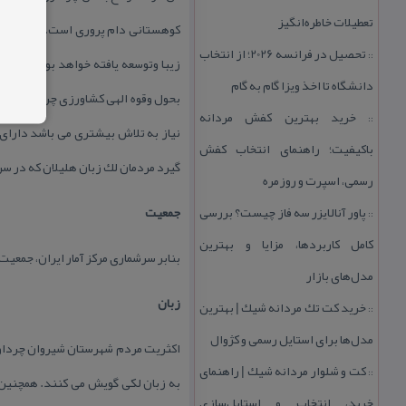
تعطیلات خاطره‌انگیز
كوهستانی دام پروری است.چرداول قاب
تحصیل در فرانسه 2026؛ از انتخاب
::
زیبا وتوسعه یافته خواهد بود مردما
دانشگاه تا اخذ ویزا گام به گام
بحول وقوه الهی كشاورزی چرداول را م
خرید بهترین كفش مردانه
::
نیاز به تلاش بیشتری می باشد دارای ن
باكیفیت؛ راهنمای انتخاب كفش
گیرد مردمان لك زبان هلیلان كه در س
رسمی، اسپرت و روزمره
پاور آنالایزر سه فاز چیست؟ بررسی
جمعیت
::
كامل كاربردها، مزایا و بهترین
بنابر سرشماری مركز آمار ایران، جمعیت شهرستان شیروان 
مدل‌های بازار
زبان
خرید كت تك مردانه شیك | بهترین
::
مدل‌ها برای استایل رسمی و كژوال
اكثریت مردم شهرستان شیروان چرداول
كت و شلوار مردانه شیك | راهنمای
::
به زبان لكی گویش می كنند. همچنین 
خرید، انتخاب و استایل‌سازی