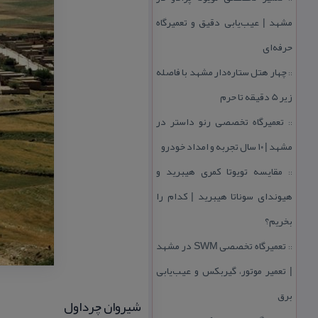
مشهد | عیب‌یابی دقیق و تعمیرگاه
حرفه‌ای
چهار هتل‌ ستاره‌دار مشهد با فاصله
::
زیر 5 دقیقه تا حرم
تعمیرگاه تخصصی رنو داستر در
::
مشهد | ۱۰ سال تجربه و امداد خودرو
مقایسه تویوتا كمری هیبرید و
::
هیوندای سوناتا هیبرید | كدام را
بخریم؟
تعمیرگاه تخصصی SWM در مشهد
::
| تعمیر موتور، گیربكس و عیب‌یابی
برق
شیروان چرداول