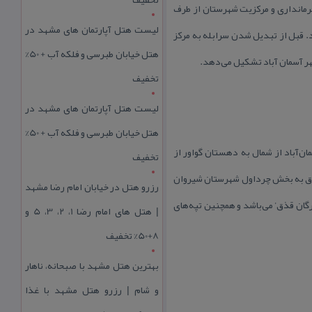
رمانداری و مركزیت شهرستان از طرف
لیست هتل آپارتمان های مشهد در
د. قبل از تبدیل شدن سرابله به مركز
هتل خیابان طبرسی و فلکه آب + 50%
هر آسمان آباد تشكیل می‌دهد.
تخفیف
لیست هتل آپارتمان های مشهد در
هتل خیابان طبرسی و فلکه آب + 50%
ن‌آباد از شمال به دهستان گواور از
تخفیف
شرق به بخش چرداول شهرستان شیروان
رزرو هتل در خیابان امام رضا مشهد
هرگان قذق’ می‌باشد و همچنین تپه‌های
| هتل‌ های امام رضا 1، 2، 3، 5 و
8+50% تخفیف
بهترین هتل مشهد با صبحانه، ناهار
و شام | رزرو هتل مشهد با غذا