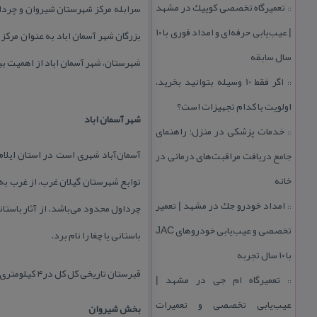
تعمیرگاه تخصصی كوییك در مشهد
سرابله مركز شهرستان شیروان و چردا
::
| عیب‌یابی حرفه‌ای و امداد فوری با ۱۰
بزرگان شهر آسمان اباد به عنوان مركز
سال سابقه
شهرستان، شهر آسمان اباد از اهمیت بی
اگر فقط 10 وسیله بتوانید بخرید،
::
اولویت با كدام تجهیزات است؟
شهر آسمان اباد
خدمات پزشكی در منزل؛ راهنمای
::
آسمان‌آباد شهری است در استان ایلام
جامع دریافت مراقبت‌های درمانی در
خانه
توابع شهرستان گیلان غرب، از غرب ب
امداد خودرو جك در مشهد | تعمیر
چرداول محدود می‌باشد. از آثار باستان
::
تخصصی و عیب‌یابی خودروهای JAC
باستانی یا چغا را نام برد.
با ۱۰ سال تجربه
قبرستان تاریخی كل كل در۴ كیلومتری شمال شهر آسمان آباد واقع شده‌است.
تعمیرگاه ام جی در مشهد |
::
عیب‌یابی تخصصی و تعمیرات
بخش شیروان