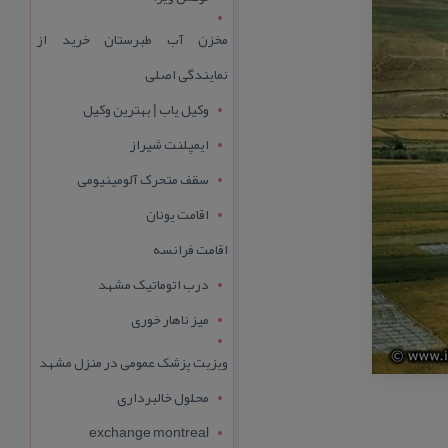
مخزن آب طبرستان خرید از
نمایندگی اصلی
وکیل یاب | بهترین وکیل
ایمپلنت شیراز
سقف متحرک آلومینیومی
اقامت یونان
اقامت فرانسه
درب اتوماتیک مشهد
میز ناهار خوری
ویزیت پزشک عمومی در منزل مشهد
محلول خالبرداری
exchange montreal