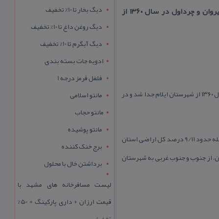
دیگ بخار تا 10% تخفیف
شهرستان شیروان و چرداول یكی از شهرستانهای استان ایلام است كه مركز آن شهر سرابله می‌باشد. شیروان و چرداول در سال ۱۳۶۰ از
دیگ روغن داغ تا 10% تخفیف
دیگ آبگرم تا 10% تخفیف
ادویه جات بسته بندی
فلفل قرمز درجه 1
شهرستان شیروان و چرداول یكی از شهرستانهای استان ایلام است كه مركز آن شهر سرابله می‌باشد. شیروان و چرداول در سال ۱۳۶۰ از شهرستان ایلام جدا شد و در
مانتو اسلامی
مانتو حجاب
مانتو پوشیده
مساحت كل استان ایلام ۱۹۰۵۴ كیلومتر مربع می باشد،كه در این بین اراضی شهرستان شیروان چرداول به مركزیت شهر سرآبله حدود ۹/۱۱ درصد كل اراضی استان
برج خنک کننده
ن، از جنوب و جنوب غربی به شهرستان
برداشتن خال با محلول
لیست مسافرخانه های مشهد با
قیمت ارزان + داری پارکینگ + 50%
تخفیف