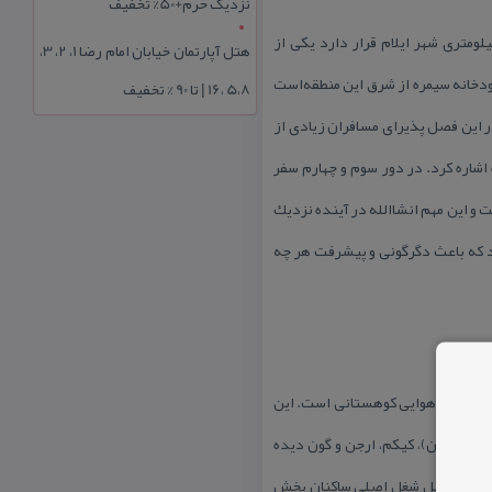
نزدیک حرم+50% تخفیف
یكی از بخش‌های شهرستان شیروان و چرداول است. این منطقه كه در شمال شرق استان ایلام و در حدود ۱۰۰ كیلومتری شهر ایلام قرار دارد یكی از
هتل آپارتمان خیابان امام رضا 1، 2، 3،
ودخانه سیمره از شرق این منطقه‌است
5،8 ،16 | تا 90 % تخفیف
ر این فصل پذیرای مسافران زیادی از
شاره كرد. در دور سوم و چهارم سفر
 این مهم انشاالله در آینده نزدیك
رد كه باعث دگرگونی و پیشرفت هر چه
رای آب و هوایی كوهستانی است. این
، بنه(ون)، كیكم، ارجن و گون دیده
 به هم دلیل شغل اصلی ساكنان بخش