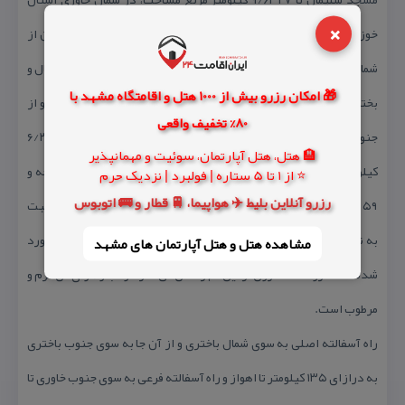
×
خوزستان واقع شده و مركز آن شهر مسجد سلیمان است. این شهرستان از
شمال به استان چهارمحال و بختیاری و دزفول، از خاور به استان چهارمحال و
🎁 امکان رزرو بیش از 1000 هتل و اقامتگاه مشهد با
بختیاری و شهرستان ایذه، از باختر به شهرستان های شوشتر و اهواز و از
80% تخفیف واقعی
جنوب به شهرستان رامهرمز محدود می‌شود. شهر مسجدسلیمان با ۶/۲۷
🏨 هتل، هتل آپارتمان، سوئیت و مهمانپذیر
كیلومتر مربع مساحت در ۱۵۰ كیلومتری شمال خاوری اهواز بین ۳۱ درجه و
⭐ از 1 تا 5 ستاره | فولبرد | نزدیک حرم
رزرو آنلاین بلیط ✈️ هواپیما، 🚆 قطار و 🚌 اتوبوس
۵۹ دقیقه ی پهنای شمالی و ۴۹ درجه و ۱۷ دقیقه ی درازای خاوری نسبت
به نصف النهار گرینویچ قرار دارد و بلندی آن از سطح دریا ۲۶۰ متر برآورد
مشاهده هتل و هتل‌ آپارتمان های مشهد
شده است. رودخانه كارون از این شهرستان می‌گذرد و آب و هوای آن گرم و
مرطوب است.
راه آسفالته اصلی به سوی شمال باختری و از آن جا به سوی جنوب باختری
به درازای ۱۳۵ كیلومتر تا اهواز و راه آسفالته فرعی به سوی جنوب خاوری تا