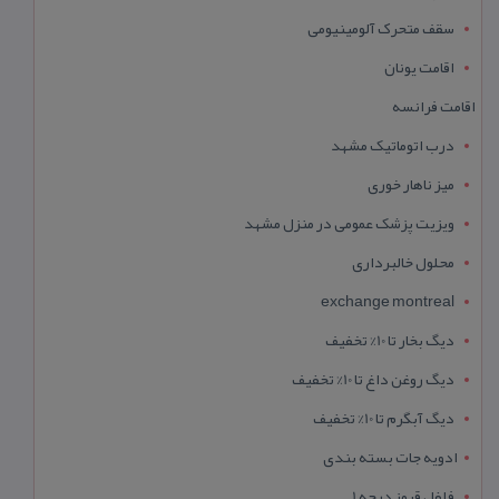
سقف متحرک آلومینیومی
اقامت یونان
اقامت فرانسه
درب اتوماتیک مشهد
میز ناهار خوری
ویزیت پزشک عمومی در منزل مشهد
محلول خالبرداری
exchange montreal
دیگ بخار تا 10% تخفیف
دیگ روغن داغ تا 10% تخفیف
دیگ آبگرم تا 10% تخفیف
ادویه جات بسته بندی
فلفل قرمز درجه 1