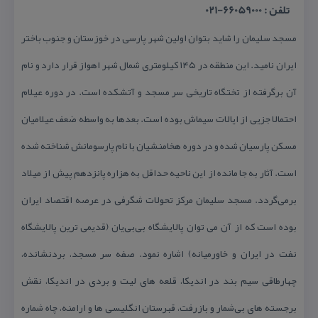
تلفن : 66059000-021
مسجد سلیمان را شاید بتوان اولین شهر پارسی در خوزستان و جنوب باختر
ایران نامید. این منطقه در ۱۴۵ كیلومتری شمال شهر اهواز قرار دارد و نام
آن برگرفته از تختگاه تاریخی سر مسجد و آتشكده است. در دوره عیلام
احتمالا جزیی از ایالات سیماش بوده است. بعدها به واسطه ضعف عیلامیان
مسكن پارسیان شده و در دوره هخامنشیان با نام پارسومانش شناخته شده
است. آثار به جا مانده از این ناحیه حداقل به هزاره پانزدهم پیش از میلاد
برمی‌گردد. مسجد سلیمان مركز تحولات شگرفی در عرصه اقتصاد ایران
بوده است كه از آن می توان پالایشگاه بی‌بی‌یان (قدیمی ترین پالایشگاه
نفت در ایران و خاورمیانه) اشاره نمود. صفه سر مسجد، بردنشانده،
چهارطاقی سیم بند در اندیكا، قلعه های لیت و بردی در اندیكا، نقش
برجسته های بی‌شمار و بازرفت، قبرستان انگلیسی ها و ارامنه، چاه شماره