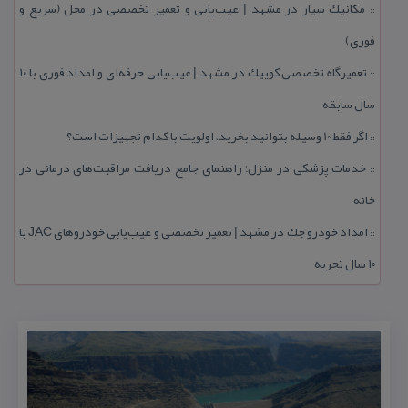
مكانیك سیار در مشهد | عیب‌یابی و تعمیر تخصصی در محل (سریع و
::
فوری)
تعمیرگاه تخصصی كوییك در مشهد | عیب‌یابی حرفه‌ای و امداد فوری با ۱۰
::
سال سابقه
اگر فقط 10 وسیله بتوانید بخرید، اولویت با كدام تجهیزات است؟
::
خدمات پزشكی در منزل؛ راهنمای جامع دریافت مراقبت‌های درمانی در
::
خانه
امداد خودرو جك در مشهد | تعمیر تخصصی و عیب‌یابی خودروهای JAC با
::
۱۰ سال تجربه