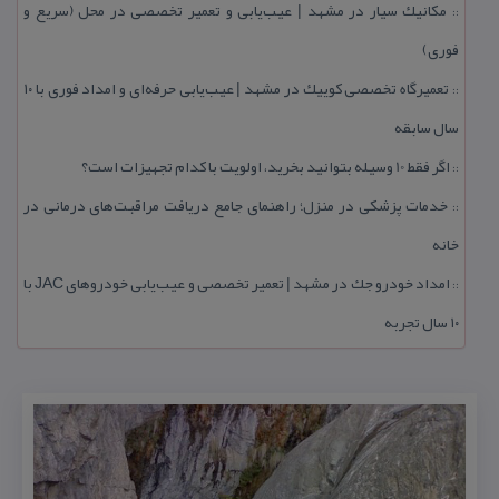
مكانیك سیار در مشهد | عیب‌یابی و تعمیر تخصصی در محل (سریع و
::
فوری)
تعمیرگاه تخصصی كوییك در مشهد | عیب‌یابی حرفه‌ای و امداد فوری با ۱۰
::
سال سابقه
اگر فقط 10 وسیله بتوانید بخرید، اولویت با كدام تجهیزات است؟
::
خدمات پزشكی در منزل؛ راهنمای جامع دریافت مراقبت‌های درمانی در
::
خانه
امداد خودرو جك در مشهد | تعمیر تخصصی و عیب‌یابی خودروهای JAC با
::
۱۰ سال تجربه