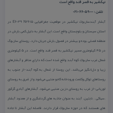
نیكشهر به قصر قند واقع است
تلفن : 66059000-021
آبشار آبندساربوك نیكشهر در موقعیت جغرافیایی E6039 N2615 در
استان سیستان و بلوچستان واقع است. این آبشار به دلیل كمی بارش در
منطقه فصلی بوده و بیشتر در فصول بارش جریان دارد. روستای ساربوگ
در ۴۵ كیلومتری مسیر نیكشهر به قصر قند واقع است. در ۵ كیلومتری
شمال غرب ساربوك كوه آبند واقع شده است كه دارای مناظر و آبشارهای
زیبا و دل‌انگیز می‌باشد. این روستا از شمال به كوه آبند-از جنوب به
روستاهای توكل وكلمت ورودخانه كاجو منتهی می‌شود و از شرق به روستای
لوریانی-از غرب به روستای دزبن منتهی می‌شود. آبشارهای آبادی گركور
.سهاكی . نابئین. آبند به عنوان جاذبه های گردشگری و از معدود آبشار
های هستند كه در حوزه ساربوك قرار دارند. فاصله این آبشار تا جاده