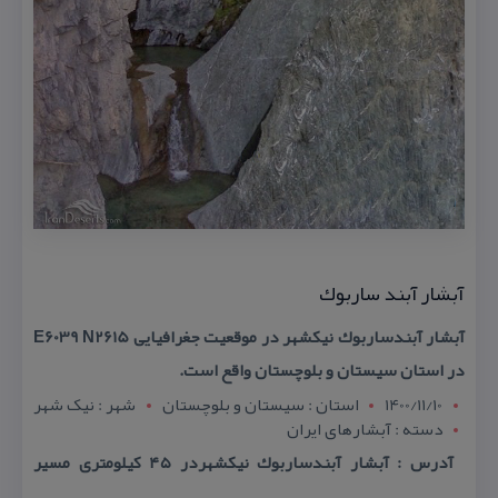
آبشار آبند ساربوك
آبشار آبندساربوك نیكشهر در موقعیت جغرافیایی E6039 N2615
در استان سیستان و بلوچستان واقع است.
1400/11/10
استان : سيستان و بلوچستان
شهر : نيک شهر
دسته : آبشارهای ایران
آدرس : آبشار آبندساربوك نیكشهردر ۴۵ كیلومتری مسیر