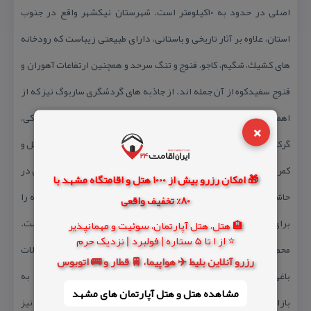
اصلی در حدود به ۱۰كیلومتر است. شهرستان نیكشهر واقع در جنوب
استان، علاوه بر آثار تاریخی و باستانی، دارای طبیعتی زیباست كه رودخانه
های كشیك، شگیم، كاجو، فنوج و تنگ سرحد و همچنین ارتفاعات آهوران و
فنوج سفیدكوه از آن جمله اند. از جاذبه های گردشگری ساربوگ نیز كه از
اهمیت خاصی برخورداند می توان به آبشار طبیعی آبند، گزدان، سهاكی،
×
گركور، نابئین، تنك، ندانی شیپ، جنگل های طبیعی چات سر، لد، مچ جنگل و
كمر پشت اشاره كرد. زمین های كشاورزی این ناحیه به علت قرار گرفتن در
🎁 امکان رزرو بیش از 1000 هتل و اقامتگاه مشهد با
حاشیه رودخانه كاجو و وجود خاك بسیار حاصلخیز و هوای مناسب، زمینه را
80% تخفیف واقعی
برای كاشت بسیاری محصولات كشاورزی باغی و زراعی فراهم نموده است.
🏨 هتل، هتل آپارتمان، سوئیت و مهمانپذیر
⭐ از 1 تا 5 ستاره | فولبرد | نزدیک حرم
محصولات متنوعی چون برنج، یونجه، باقلا، شبدر و گوجه فرنگی و محصولات
رزرو آنلاین بلیط ✈️ هواپیما، 🚆 قطار و 🚌 اتوبوس
باغی شامل نارنگی، پرتقال، لیمو، انبه، زیتون و خرما در حد عرضه به
مشاهده هتل و هتل‌ آپارتمان های مشهد
بازارهای شهرستان به عمل می آید. در مناطق شمال این استان نیز