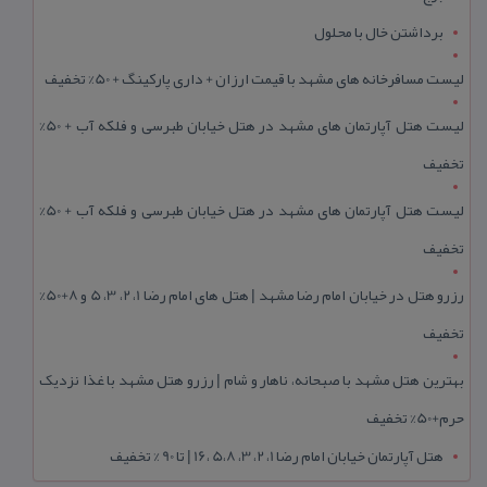
برداشتن خال با محلول
لیست مسافرخانه های مشهد با قیمت ارزان + داری پارکینگ + 50% تخفیف
لیست هتل آپارتمان های مشهد در هتل خیابان طبرسی و فلکه آب + 50%
تخفیف
لیست هتل آپارتمان های مشهد در هتل خیابان طبرسی و فلکه آب + 50%
تخفیف
رزرو هتل در خیابان امام رضا مشهد | هتل‌ های امام رضا 1، 2، 3، 5 و 8+50%
تخفیف
بهترین هتل مشهد با صبحانه، ناهار و شام | رزرو هتل مشهد با غذا نزدیک
حرم+50% تخفیف
هتل آپارتمان خیابان امام رضا 1، 2، 3، 5،8 ،16 | تا 90 % تخفیف