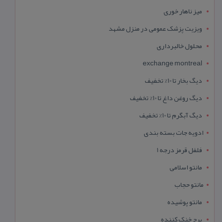
میز ناهار خوری
ویزیت پزشک عمومی در منزل مشهد
محلول خالبرداری
exchange montreal
دیگ بخار تا 10% تخفیف
دیگ روغن داغ تا 10% تخفیف
دیگ آبگرم تا 10% تخفیف
ادویه جات بسته بندی
فلفل قرمز درجه 1
مانتو اسلامی
مانتو حجاب
مانتو پوشیده
برج خنک کننده