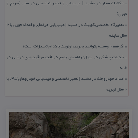
مكانیك سیار در مشهد | عیب‌یابی و تعمیر تخصصی در محل (سریع و
::
فوری)
تعمیرگاه تخصصی كوییك در مشهد | عیب‌یابی حرفه‌ای و امداد فوری با ۱۰
::
سال سابقه
اگر فقط 10 وسیله بتوانید بخرید، اولویت با كدام تجهیزات است؟
::
خدمات پزشكی در منزل؛ راهنمای جامع دریافت مراقبت‌های درمانی در
::
خانه
امداد خودرو جك در مشهد | تعمیر تخصصی و عیب‌یابی خودروهای JAC با
::
۱۰ سال تجربه