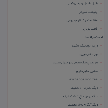
وکیل یاب | بهترین وکیل
ایمپلنت شیراز
سقف متحرک آلومینیومی
اقامت یونان
اقامت فرانسه
درب اتوماتیک مشهد
میز ناهار خوری
ویزیت پزشک عمومی در منزل مشهد
محلول خالبرداری
exchange montreal
دیگ بخار تا 10% تخفیف
دیگ روغن داغ تا 10% تخفیف
دیگ آبگرم تا 10% تخفیف