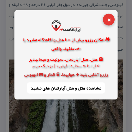
كیلومتری جهت شرقی جیرنده، در طول جغرافیایی ۳۶ درجه و ۳۸ دقیقه و
×
عرض ۵۰ درجه و ۳ دقیقه در ارتفاع ۱۶۰۰ متری از سطح دریای آزاد در جنوب
استان گیلان واقع شده است. روستا دارای ۶۰ خانوار و جمعیتی در حدود
۲۴۰ نفر است. گویش روستا تاتی بوده و پوشاك زنانه محلی شامل مندیل،
🎁 امکان رزرو بیش از 1000 هتل و اقامتگاه مشهد با
80% تخفیف واقعی
جلیقه، تومان و پیراهن بلند است.
🏨 هتل، هتل آپارتمان، سوئیت و مهمانپذیر
⭐ از 1 تا 5 ستاره | فولبرد | نزدیک حرم
رزرو آنلاین بلیط ✈️ هواپیما، 🚆 قطار و 🚌 اتوبوس
مشاهده هتل و هتل‌ آپارتمان های مشهد