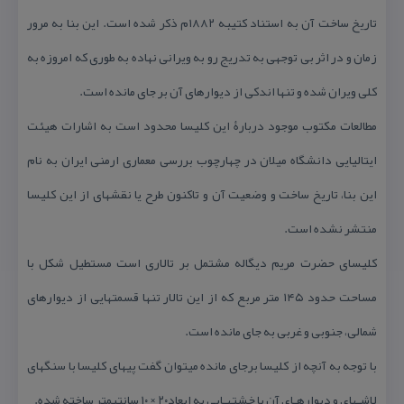
تاریخ ساخت آن به استناد كتیبه ۱۸۸۲م ذكر شده است. این بنا به مرور
زمان و در اثر بی توجهی به تدریج رو به ویرانی نهاده به طوری كه امروزه به
كلی ویران شده و تنها اندكی از دیوارهای آن بر جای مانده است.
مطالعات مكتوب موجود دربارۀ این كلیسا محدود است به اشارات هیئت
ایتالیایی دانشگاه میلان در چهارچوب بررسی معماری ارمنی ایران به نام
این بنا، تاریخ ساخت و وضعیت آن و تاكنون طرح یا نقشهای از این كلیسا
منتشر نشده است.
كلیسای حضرت مریم دیگاله مشتمل بر تالاری است مستطیل شكل با
مساحت حدود ۱۴۵ متر مربع كه از این تالار تنها قسمتهایی از دیوارهای
شمالی، جنوبی و غربی به جای مانده است.
با توجه به آنچه از كلیسا برجای مانده میتوان گفت پیهای كلیسا با سنگهای
لاشـهای و دیوارهـای آن با خشتهـایی به ابعاد۲۰ × ۱۰ سانتیمتر ساخته شده.