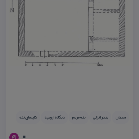
همدان
بندر انزلی
ننه مریم
دیگاله ارومیه
كلیسای ننه