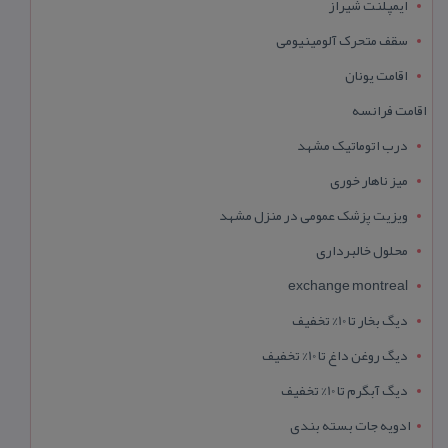
ایمپلنت شیراز
سقف متحرک آلومینیومی
اقامت یونان
اقامت فرانسه
درب اتوماتیک مشهد
میز ناهار خوری
ویزیت پزشک عمومی در منزل مشهد
محلول خالبرداری
exchange montreal
دیگ بخار تا 10% تخفیف
دیگ روغن داغ تا 10% تخفیف
دیگ آبگرم تا 10% تخفیف
ادویه جات بسته بندی