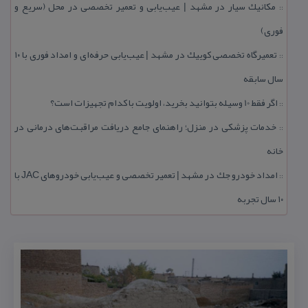
مكانیك سیار در مشهد | عیب‌یابی و تعمیر تخصصی در محل (سریع و
::
فوری)
تعمیرگاه تخصصی كوییك در مشهد | عیب‌یابی حرفه‌ای و امداد فوری با ۱۰
::
سال سابقه
اگر فقط 10 وسیله بتوانید بخرید، اولویت با كدام تجهیزات است؟
::
خدمات پزشكی در منزل؛ راهنمای جامع دریافت مراقبت‌های درمانی در
::
خانه
امداد خودرو جك در مشهد | تعمیر تخصصی و عیب‌یابی خودروهای JAC با
::
۱۰ سال تجربه