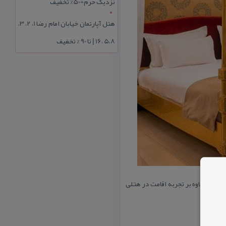
نزدیک حرم+50% تخفیف
هتل آپارتمان خیابان امام رضا 1، 2، 3،
5،8 ،16 | تا 90 % تخفیف
ین كار علاوه بر تجربه اقامت در هتلی