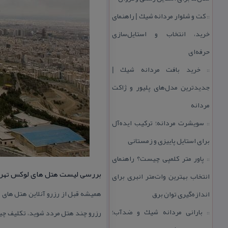
كت و شلوار مردانه شیك | راهنمای
::
خرید، انتخاب و استایل‌سازی
حرفه‌ای
خرید بافت مردانه شیك |
::
جدیدترین مدل‌های پلیور و ژاكت
مردانه
سویشرت مردانه؛ تركیب ایده‌آل
::
برای استایل پاییزی و زمستانی
پاور متر كلمپی چیست؟ راهنمای
::
بررسی لیست هتل های لوكس تهران
انتخاب بهترین وات‌متر انبری برای
همیشه قبل از رزرو آنلاین هتل های ل
اندازه‌گیری توان برق
بارانی مردانه شیك و ضدآب؛
رزرو چند هتل مردد شوید، تكلیف چیست
::