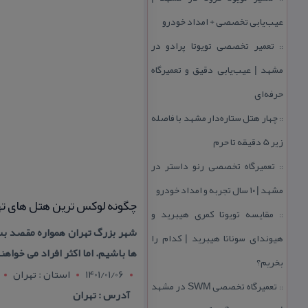
عیب‌یابی تخصصی + امداد خودرو
تعمیر تخصصی تویوتا پرادو در
::
مشهد | عیب‌یابی دقیق و تعمیرگاه
حرفه‌ای
چهار هتل‌ ستاره‌دار مشهد با فاصله
::
زیر 5 دقیقه تا حرم
تعمیرگاه تخصصی رنو داستر در
::
مشهد | ۱۰ سال تجربه و امداد خودرو
چگونه لوكس ترین هتل های تهرا
مقایسه تویوتا كمری هیبرید و
::
شهر بزرگ تهران همواره مقصد بس
هیوندای سوناتا هیبرید | كدام را
ها باشیم. اما اكثر افراد می خواهن
بخریم؟
1401/01/06
استان : تهران
تعمیرگاه تخصصی SWM در مشهد
::
آدرس : تهران