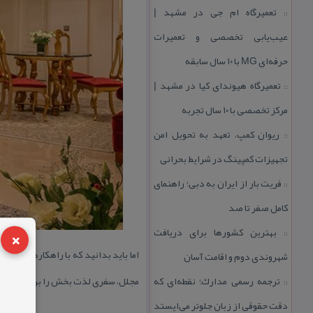
تعمیرگاه ام جی در مشهد |
::
عیب‌یابی تخصصی و تعمیرات
حرفه‌ای MG با ۱۰ سال سابقه
تعمیرگاه هیوندای كیا در مشهد |
::
مركز تخصصی با ۱۰ سال تجربه
ریوان كمپ، تعهد به تحویل امن
::
تجهیزات كمپینگ در شرایط بحرانی
فریت بار از ایران به دبی؛ راهنمای
::
كامل صفر تا صد
×
بهترین كشورها برای دریافت
::
اما باید بدانید كه با راهكارهای حرفه
شهروندی دوم و اقامت آسان
ترجمه رسمی مدارك؛ نقطه‌ای كه
مجلل، سفری لذت بخش را برای خود و خا
::
دقت حقوقی از زبان جلوتر می‌ایستد