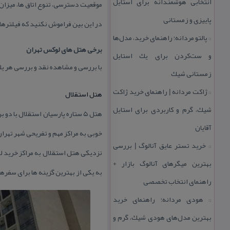
انتخابی هوشمندانه برای استایل
موقعیت دسترسی، تنوع اتاق ها، میزان 
پاییزی و زمستانی
در این بین فراموش نكنید كه فیلترها
پالتو مردانه؛ راهنمای خرید، مدل‌ها
::
برخی هتل های لوكس تهران
و ست‌كردن برای یك استایل
با بررسی و مشاهده نقد و بررسی هر ی
زمستانی شیك
ژاكت مردانه | راهنمای خرید ژاكت
هتل استقلال
::
شیك، گرم و كاربردی برای استایل
هتل ۵ ستاره پارسیان استقلال
آقایان
خوبی به مراكز مهم و تفریحی شهر تهران
خرید تستر عایق آنالوگ | بررسی
::
نزدیكی هتل استقلال به مراكز خرید لوك
بهترین میگرهای آنالوگ بازار +
به یكی از بهترین گزینه ها برای سفره
راهنمای انتخاب تخصصی
هودی مردانه؛ راهنمای خرید
::
بهترین مدل‌های هودی شیك، گرم و