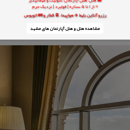
⭐ از 1 تا 5 ستاره | فولبرد | نزدیک حرم
زرو آنلاین هتل بوده باشید، ممكن است بارها تخفیف های دوره ای و محدود هتل های 
رزرو آنلاین بلیط ✈️ هواپیما، 🚆 قطار و 🚌 اتوبوس
تل یار در تمام طول سال دارای تخفیفات ویژه رزرو آنلاین هتل های لوكس است. یعنی 
مشاهده هتل و هتل‌ آپارتمان های مشهد
كس برخوردار شوید و هم چند روزی خودتان را میهمان هتلی مجلل در تهران كنید.