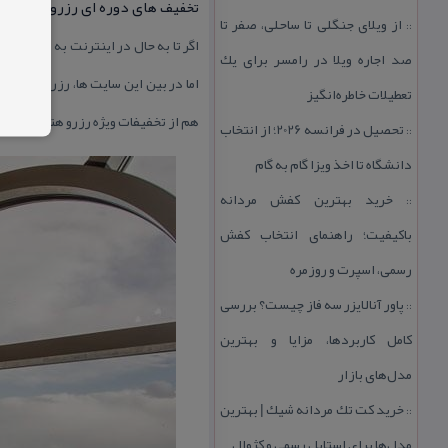
تخفیف های دوره ای رزرو هتل
از ویلای جنگلی تا ساحلی، صفر تا
::
اگر تا به حال در اینترنت به دنبال ر
صد اجاره ویلا در رامسر برای یك
اما در بین این سایت ها، رزرواسیون ه
تعطیلات خاطره‌انگیز
هم از تخفیفات ویژه رزرو هتل های لو
تحصیل در فرانسه 2026؛ از انتخاب
::
دانشگاه تا اخذ ویزا گام به گام
خرید بهترین كفش مردانه
::
باكیفیت؛ راهنمای انتخاب كفش
رسمی، اسپرت و روزمره
پاور آنالایزر سه فاز چیست؟ بررسی
::
كامل كاربردها، مزایا و بهترین
مدل‌های بازار
خرید كت تك مردانه شیك | بهترین
::
مدل‌ها برای استایل رسمی و كژوال