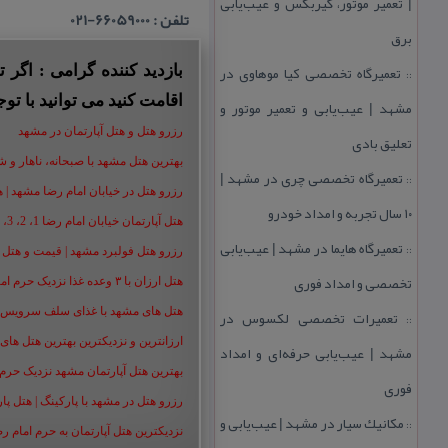
| تعمیر موتور، گیربكس و عیب‌یابی
تلفن : 66059000-021
برق
تعمیرگاه تخصصی كیا موهاوی در
بازدید کننده گرامی : اگر
::
اقامت کنید می توانید با توج
مشهد | عیب‌یابی و تعمیر موتور و
رزرو هتل و هتل آپارتمان در مشهد
تعلیق بادی
بهترین هتل مشهد با صبحانه، ناهار و شام |
تعمیرگاه تخصصی چری در مشهد |
::
رزرو هتل در خیابان امام رضا مشهد | هتل‌ های امام رضا 
۱۰ سال تجربه و امداد خودرو
هتل آپارتمان خیابان امام رضا 1، 2، 3، 5،8 ،16 | تا 90 % تخفیف
تعمیرگاه هایما در مشهد | عیب‌یابی
::
رزرو هتل فولبرد مشهد | قیمت و هتل های 
تخصصی و امداد فوری
هتل ارزان با ۳ وعده غذا نزدیک حرم امام رضا | رزرو هتل ارزان مشهد+50%
تعمیرات تخصصی لكسوس در
هتل های مشهد با غذای سلف سرویس | هت
::
ارزانترین و نزدیکترین بهترین هتل های م
مشهد | عیب‌یابی حرفه‌ای و امداد
بهترین هتل آپارتمان مشهد نزدیک حرم | هت
فوری
رزرو هتل در مشهد با پارکینگ | هتل پارکین
مكانیك سیار در مشهد | عیب‌یابی و
::
نزدیکترین هتل آپارتمان به حرم امام ر