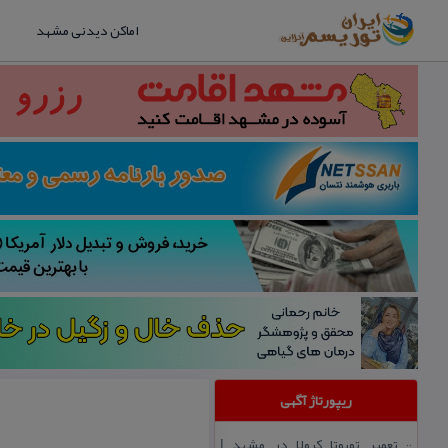
اماکن دیدنی مشهد
ریپورتاژ آگهی
تعمیر تویوتا كرولا در مشهد |
::