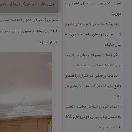
تعمیر تخصصی در محل (سریع و
رزرو هتل مشهد نزدیک حرم | لیست و شمار
فوری)
شهر بزرگ تهران همواره مقصد بسیاری 
تعمیرگاه تخصصی كوییك در مشهد
::
افراد می خواهند سفری ارزان و در عی
| عیب‌یابی حرفه‌ای و امداد فوری با ۱۰
سر باز می زنند.
سال سابقه
اگر فقط 10 وسیله بتوانید بخرید،
::
اولویت با كدام تجهیزات است؟
خدمات پزشكی در منزل؛ راهنمای
::
جامع دریافت مراقبت‌های درمانی در
خانه
امداد خودرو جك در مشهد | تعمیر
::
تخصصی و عیب‌یابی خودروهای JAC
با ۱۰ سال تجربه