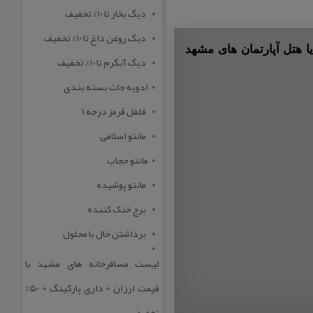
دیگ بخار تا 10% تخفیف
دیگ روغن داغ تا 10% تخفیف
ا هتل آپارتمان های مشهد
دیگ آبگرم تا 10% تخفیف
ادویه جات بسته بندی
فلفل قرمز درجه 1
مانتو اسلامی
مانتو حجاب
مانتو پوشیده
برج خنک کننده
برداشتن خال با محلول
لیست مسافرخانه های مشهد با
قیمت ارزان + داری پارکینگ + 50%
تخفیف