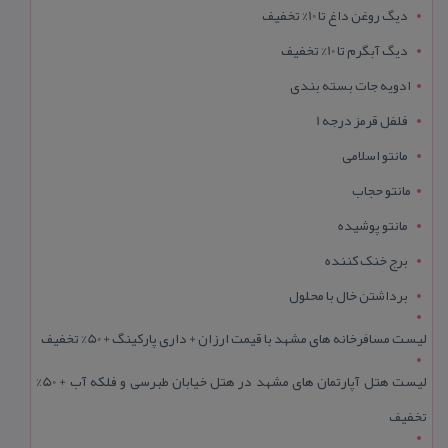
دیگ روغن داغ تا 10% تخفیف
دیگ آبگرم تا 10% تخفیف
ادویه جات بسته بندی
فلفل قرمز درجه 1
مانتو اسلامی
مانتو حجاب
مانتو پوشیده
برج خنک کننده
برداشتن خال با محلول
لیست مسافرخانه های مشهد با قیمت ارزان + داری پارکینگ + 50% تخفیف
لیست هتل آپارتمان های مشهد در هتل خیابان طبرسی و فلکه آب + 50%
تخفیف