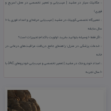
مكانیك سیار در مشهد | عیب‌یابی و تعمیر تخصصی در محل (سریع و
::
فوری)
تعمیرگاه تخصصی كوییك در مشهد | عیب‌یابی حرفه‌ای و امداد فوری با ۱۰
::
سال سابقه
اگر فقط 10 وسیله بتوانید بخرید، اولویت با كدام تجهیزات است؟
::
خدمات پزشكی در منزل؛ راهنمای جامع دریافت مراقبت‌های درمانی در
::
خانه
امداد خودرو جك در مشهد | تعمیر تخصصی و عیب‌یابی خودروهای JAC با
::
۱۰ سال تجربه