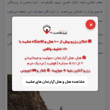
عقاب طلایی، جغد، كبك، قمری، تیهو، باقرقره و… تنها بخشی از پرندگان
متنوع پارك را تشكیل می‌دهند. از خزندگان خطرناك این منطقه می‌توان
به مار كبرا، مار جعفری و افعی شاخدار اشاره كرد.
×
مرتفع‌ترین نقطه این منطقه قله قنبرعلی در جنوب محدوده به ارتفاع
🎁 امکان رزرو بیش از 1000 هتل و اقامتگاه مشهد با
۲۵۸۶ متر است و پست‌ترین نقطه با ارتفاع ۸۸۴ متر در بخش شمالی
80% تخفیف واقعی
محدوده قرار دارد.
🏨 هتل، هتل آپارتمان، سوئیت و مهمانپذیر
⭐ از 1 تا 5 ستاره | فولبرد | نزدیک حرم
رزرو آنلاین بلیط ✈️ هواپیما، 🚆 قطار و 🚌 اتوبوس
مشاهده هتل و هتل‌ آپارتمان های مشهد