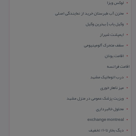
لوکس ویزا
مخزن آب طبرستان خرید از نمایندگی اصلی
وکیل یاب | بهترین وکیل
ایمپلنت شیراز
سقف متحرک آلومینیومی
اقامت یونان
اقامت فرانسه
درب اتوماتیک مشهد
میز ناهار خوری
ویزیت پزشک عمومی در منزل مشهد
محلول خالبرداری
exchange montreal
دیگ بخار تا 10% تخفیف