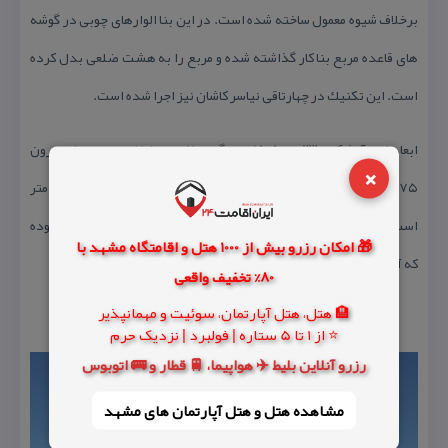
برخلاف شیوه معمول ساخته شده است. در این بنا الوارهای چوبی در گوشه
های قاعده مربع بنا كار گذاشته شده و مربع را به هشت ضلعی بدل كرده
است. این تكنیك در چهارتاقی نیاسر كاشان نیز اجرا شده است.
ابعاد این آتشكده ۲۳ در ۱۵.۵ متر، گنبد ۷ متر، ضخامت ستون از بیرون
×
۵.۷۵ تا ۶ متر، ضخامت ستون از داخل ۴ متر، شعاع هلال تاق ها ۳.۷۵ متر
است. این بنا در اطراف دارای الحاقاتی از جمله راهرو، ایوان و دیوار بوده
🎁 امکان رزرو بیش از 1000 هتل و اقامتگاه مشهد با
كه آثار معماری آن در كناره های بنا به چشم می خورد.
80% تخفیف واقعی
🏨 هتل، هتل آپارتمان، سوئیت و مهمانپذیر
⭐ از 1 تا 5 ستاره | فولبرد | نزدیک حرم
رزرو آنلاین بلیط ✈️ هواپیما، 🚆 قطار و 🚌 اتوبوس
مشاهده هتل و هتل‌ آپارتمان های مشهد