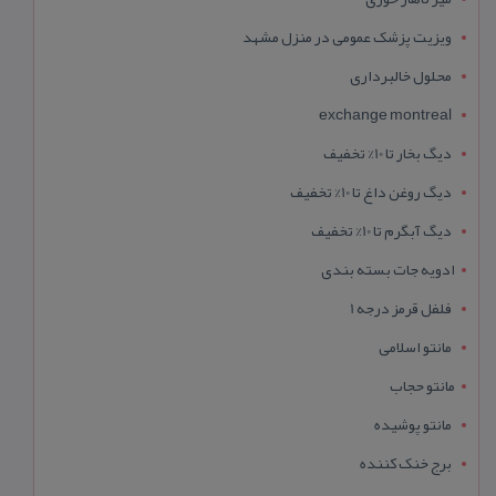
ویزیت پزشک عمومی در منزل مشهد
محلول خالبرداری
exchange montreal
دیگ بخار تا 10% تخفیف
دیگ روغن داغ تا 10% تخفیف
دیگ آبگرم تا 10% تخفیف
ادویه جات بسته بندی
فلفل قرمز درجه 1
مانتو اسلامی
مانتو حجاب
مانتو پوشیده
برج خنک کننده