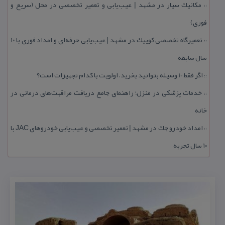
مكانیك سیار در مشهد | عیب‌یابی و تعمیر تخصصی در محل (سریع و
::
فوری)
تعمیرگاه تخصصی كوییك در مشهد | عیب‌یابی حرفه‌ای و امداد فوری با ۱۰
::
سال سابقه
اگر فقط 10 وسیله بتوانید بخرید، اولویت با كدام تجهیزات است؟
::
خدمات پزشكی در منزل؛ راهنمای جامع دریافت مراقبت‌های درمانی در
::
خانه
امداد خودرو جك در مشهد | تعمیر تخصصی و عیب‌یابی خودروهای JAC با
::
۱۰ سال تجربه