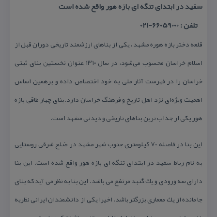
سفید در ابتدای تنگه ای بازه هور واقع شده است
تلفن : 66059000-021
قلعه دختر بازه هوره مشهد ، یكی از بناهای ارزشمند تاریخی دوران قبل از
اسلام خراسان محسوب می‌شود، در سال ۱۳۱۰ عنوان نخستین بنای ثبتی
خراسان را در فهرست آثار ملی به خود اختصاص داده و برهمین اساس
اهمیت ویژه‌ای نزد اهل تاریخ و فرهنگ خراسان دارد.بنای چهار طاقی بازه
هور یكی از جذاب ترین بناهای تاریخی و دیدنی مشهد است.
این بنا در فاصله ۷۰ كیلومتری جنوب شهر مشهد در ضلع شرقی روستایی
به نام رباط سفید در ابتدای تنگه ای بازه هور واقع شده است. این بنا
دارای سه ورودی و یك گنبد مرتفع می باشد. این بنا به نظر می آید كه بنای
جا مانده از یك معماری بزرگتر باشد. اخیرا یكی از دانشمندان ایرانی نظریه