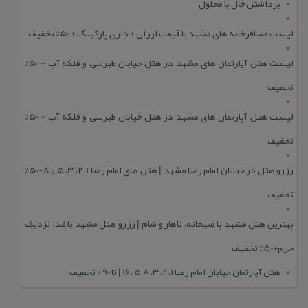
برداشتن خال با محلول
لیست مسافرخانه های مشهد با قیمت ارزان + داری پارکینگ + 50% تخفیف
لیست هتل آپارتمان های مشهد در هتل خیابان طبرسی و فلکه آب + 50%
تخفیف
لیست هتل آپارتمان های مشهد در هتل خیابان طبرسی و فلکه آب + 50%
تخفیف
رزرو هتل در خیابان امام رضا مشهد | هتل‌ های امام رضا 1، 2، 3، 5 و 8+50%
تخفیف
بهترین هتل مشهد با صبحانه، ناهار و شام | رزرو هتل مشهد با غذا نزدیک
حرم+50% تخفیف
هتل آپارتمان خیابان امام رضا 1، 2، 3، 5،8 ،16 | تا 90 % تخفیف