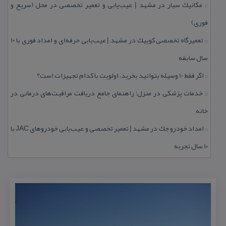
مكانیك سیار در مشهد | عیب‌یابی و تعمیر تخصصی در محل (سریع و
::
فوری)
تعمیرگاه تخصصی كوییك در مشهد | عیب‌یابی حرفه‌ای و امداد فوری با ۱۰
::
سال سابقه
اگر فقط 10 وسیله بتوانید بخرید، اولویت با كدام تجهیزات است؟
::
خدمات پزشكی در منزل؛ راهنمای جامع دریافت مراقبت‌های درمانی در
::
خانه
امداد خودرو جك در مشهد | تعمیر تخصصی و عیب‌یابی خودروهای JAC با
::
۱۰ سال تجربه