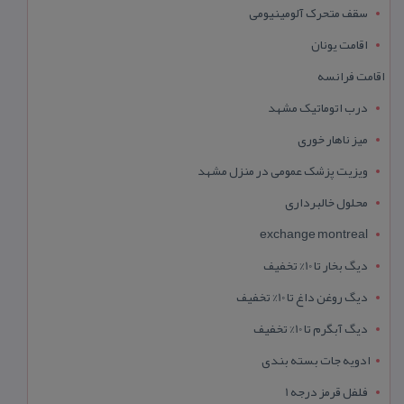
سقف متحرک آلومینیومی
اقامت یونان
اقامت فرانسه
درب اتوماتیک مشهد
میز ناهار خوری
ویزیت پزشک عمومی در منزل مشهد
محلول خالبرداری
exchange montreal
دیگ بخار تا 10% تخفیف
دیگ روغن داغ تا 10% تخفیف
دیگ آبگرم تا 10% تخفیف
ادویه جات بسته بندی
فلفل قرمز درجه 1