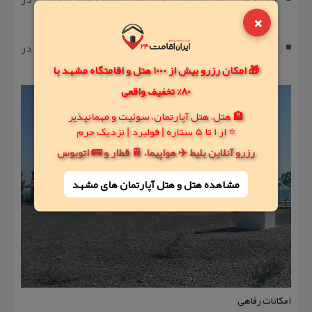
×
نقاط مختلف پارك تعبیه شده است.
وسایل بازی كودكان:
برای كودكان نیز وسایل بازی متنوعی در
🎁 امکان رزرو بیش از 1000 هتل و اقامتگاه مشهد با
نظر گرفته شده است.
80% تخفیف واقعی
🏨 هتل، هتل آپارتمان، سوئیت و مهمانپذیر
⭐ از 1 تا 5 ستاره | فولبرد | نزدیک حرم
رزرو آنلاین بلیط ✈️ هواپیما، 🚆 قطار و 🚌 اتوبوس
مشاهده هتل و هتل‌ آپارتمان های مشهد
امكانات رفاهی