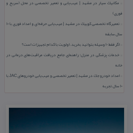
مكانیك سیار در مشهد | عیب‌یابی و تعمیر تخصصی در محل (سریع و
::
فوری)
تعمیرگاه تخصصی كوییك در مشهد | عیب‌یابی حرفه‌ای و امداد فوری با ۱۰
::
سال سابقه
اگر فقط 10 وسیله بتوانید بخرید، اولویت با كدام تجهیزات است؟
::
خدمات پزشكی در منزل؛ راهنمای جامع دریافت مراقبت‌های درمانی در
::
خانه
امداد خودرو جك در مشهد | تعمیر تخصصی و عیب‌یابی خودروهای JAC با
::
۱۰ سال تجربه