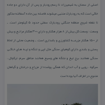
اصلی از سمنان به شهمیرزاد تا رسم رودبار و پس از آن دارای دو جاده
خاكی است كه به رودبارك منتهی میشوند فاصله بین جاده آسفالته مذكور
تا نقطه شروع منطقه جنگلی رودبارك سفلی حدود ۵ كیلومتر است. ـ
وسعت : وسعت كل بیش از ۸ هزار هكتار و دارای ۳۰۰۰ هكتار مراتـع و بیش
از ۱۵۰۰ هكتار مزرعــه كشاورزی و باغداری است. ـ وضعیت محلی از لحاظ
پستی و بلندی دارای كوههای سنگی مثل لپی و تنگه و تپـه هـای خـاكـی
سنگی همانند برج تیغ و جلگه های وسیع همانند مناطق سرم، تركچال ،
سركوه ، روپی و آب اندان كه همگی پوشده از مزراع و درختان و گیاهان
متنوع در اطراف آنها بوده است