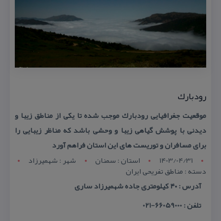
رودبارك
موقعیت جغرافیایی رودبارك موجب شده تا یكی از مناطق زیبا و
دیدنی با پوشش گیاهی زیبا و وحشی باشد كه مناظر زیبایی را
برای مسافران و توریست های این استان فراهم آورد
1403/04/31
استان : سمنان
شهر : شهميرزاد
دسته : مناطق تفریحی ایران
آدرس : ۴۰ كیلومتری جاده شهمیرزاد ساری
تلفن : 66059000-021