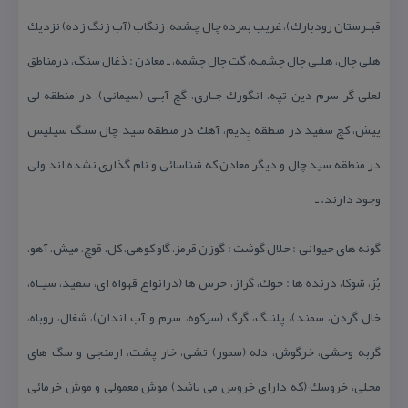
قبـرستان رودبارك)، غریب بمرده چال چشمه، زنگاب (آب زنگ زده) نزدیك
هلی چال، هلـی چال چشمـه، گت چال چشمه، ـ معادن : ذغال سنگ، درمناطق
لعلی گر سرم دین تپه، انگورك جـاری، گچ آبـی (سیمانی)، در منطقه لی
پیش، كچ سفید در منطقه پِدیم، آهك در منطقه سید چال سنگ سیلیس
در منطقه سید چال و دیگر معادن كه شناسائی و نام گذاری نشده اند ولی
وجود دارند. ـ
گونه های حیوانی : حلال گوشت : گوزن قرمز، گاو كوهی، كل، قوچ، میش، آهو،
بُز، شوكا، درنده ها : خوك، گراز، خرس ها (درانواع قهواه ای، سفید، سیـاه،
خال گردن، سمند)، پلنـگ، گرگ (سركوه، سرم و آب اندان)، شغال، روباه،
گربه وحشی، خرگوش، دله (سمور) تشی، خار پشت، ارمنجی و سگ های
محلی، خروسك (كه دارای خروس می باشد) موش معمولی و موش خرمائی