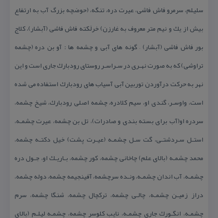
سلیلم، سرمرو فاش فاشی، عیرت دره، تنگه، (حوضچه بزرگ آب به ارتفاع
بیش از یك و نیم متر معروف به غارزن) خرلَكته فاش فاشی (آبشار)، كلاج
بور فاش فاشی (آبشار) – گونه های آبی و چشمه ها : آو بن دره (چشمه
تراوشی) كه به صورت نهـری در سـراسـر روستای رودبارك جاری است و این
نهر به حركت درآوردن توربین آبی آسیاب های رودبارك استفاده می شده
است، واوسـر، گندی او، سیم كلادره، چشمه اصلی رودبارك، شیخ چشمه،
سردره او(آب برای بسته بندی و صادرات)، تل بن چشمه، عیرت چشمـه،
استـل سـردشتـی، گت سـل چشمـه (عیـرت پشت) خیل دكتـه چشمه،
محمد چشمـه (بالای علم) چاخانی چشمه، كور چشمه، بـاریـك او، جـول دره
چشمـه، آب اندان چشمـه، ونـده سرچشمه، آفینجیمه چشمه، دوله چشمه،
دراز زمیـن چشمـه، چالـی چشمه، تركچال چشمه، شنگا چشمه، سرم
چشمـه، انگـورك جاری چشمـه، نایب كلوسر چشمه، چشمـه لیلـم (بالای