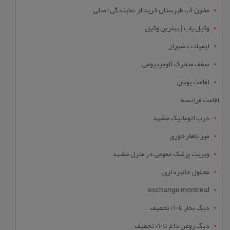
مخزن آب طبرستان خرید از نمایندگی اصلی
وکیل یاب | بهترین وکیل
ایمپلنت شیراز
سقف متحرک آلومینیومی
اقامت یونان
اقامت فرانسه
درب اتوماتیک مشهد
میز ناهار خوری
ویزیت پزشک عمومی در منزل مشهد
محلول خالبرداری
exchange montreal
دیگ بخار تا 10% تخفیف
دیگ روغن داغ تا 10% تخفیف