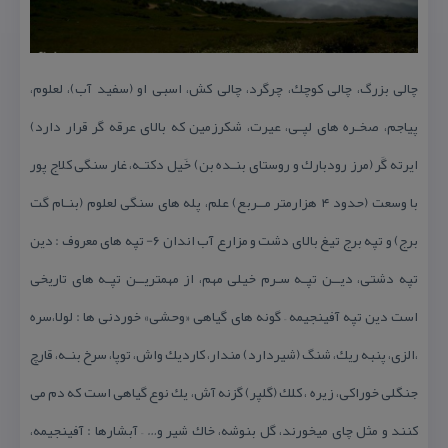
چالی بزرگ، چالی كوچك، چرگرد، چالی كش، اسبی او (سفید آب)، لعلوم،
پیاجم، صخـره های لپـی، عیرت، شكرزمین كه بالای عرقه گر قرار دارد)
ایرته گَر (مرز رودبارك و روستای بنـده بن) خَیل دكتـه، غار سنگی كلاج پور
با وسعت (حدود ۴ هزارمتر مــربع) علم، پله های سنگی لعلوم (بنـام گت
برج) و تپه برج تیغ بالای دشت و مزارع آب اندان ۶- تپه های معروف : دین
تپه دشتی، دیــن تپـه سـرم خیلی مهم، از مهمتریــن تپـه های تاریخی
است دین تپه آفینجیمه – گونه های گیاهی «وحشی» خوردنی ها : لولا،سره
،الزی، پنبه ریك، شنگ (شیردارد) مندار، كاردیك واش، توپا، سرخ بنـه، قارچ
جنگلی خوراكی، زیره ، كلك (گلپر) گزنه آش، یك نوع گیاهی است كه دم می
كنند و مثل چای میخورند، گل بنوشه، خاك شیر و… – آبشارها : آفینجیمه،