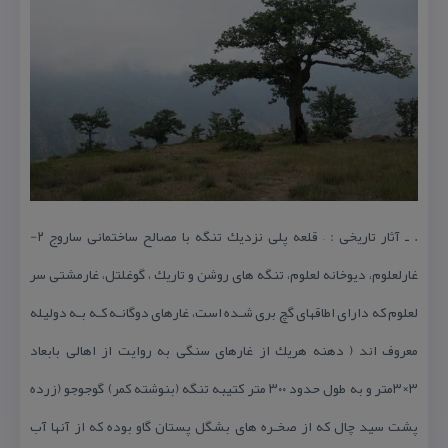
. ـ آثار تاریخی : – قلعه پلی نزدیك تنگه با مصالح ساختمانی ساروج ۲-
غارلعلوم، دیوخانه لعلوم، تنگه های روشن و تاریك ، گوغلتل، غارمشتی سر
لعلوم كه دارای اطاقهای گچ بری شـده است، غارهای دوگانـه كـه بـه دولیله
معروف اند ( دهنه هریك از غارهای سنگی به روایت از اهالی بابعاد
۳×۳متر و به طول حدود ۳۰۰ متر كتیبه تنگه (بنوشته كمر) گوجوجو (زرده
پشت سید چال كه از صخـره های بشگل پستان گاو بوده كه از آنها آب