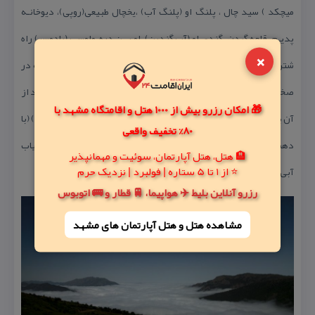
میچكد ) سید چال ، پلنگ او (پلنگ آب) ،یخچال طبیعی(روپی)، دیوخانـه
پدیـم، قلعه گردن، گندی او (آب گندین)، او بــن دره، واوســر(بادوسر) راه
×
شتررو از كله تالعلوم (كه آثارش نیز موجود است) لیكادوی چكل تنگه در
صخره مرتفع سوراخی بشكل قلب ایجاد شده است كه شتر با بار میتواند از
🎁 امکان رزرو بیش از 1000 هتل و اقامتگاه مشهد با
آن بگذرد این سوراخ از دور بشكل قلب می باشد. چاه لعلوم (چاه سنگی) (با
80% تخفیف واقعی
دهنـه ۳ متـر و حدود ۱۵ متر ارتفاع دارد) چاه خانی علم (چاخمره) آسیاب
🏨 هتل، هتل آپارتمان، سوئیت و مهمانپذیر
⭐ از 1 تا 5 ستاره | فولبرد | نزدیک حرم
آبی ( در محله رودبارك) (چارنـو كـه دارای آب سرد است.
رزرو آنلاین بلیط ✈️ هواپیما، 🚆 قطار و 🚌 اتوبوس
مشاهده هتل و هتل‌ آپارتمان های مشهد