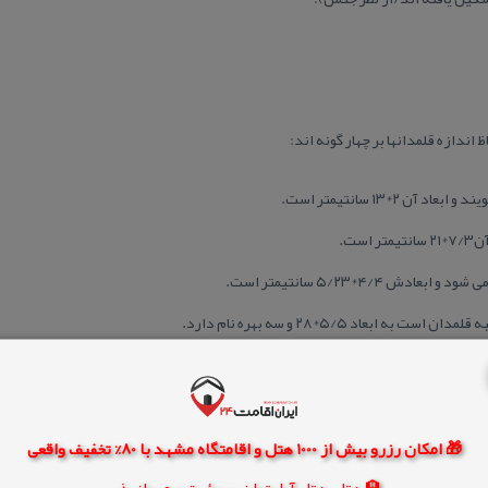
ن ۲*۱۳ سانتیمتر است.
ست.
ش ۴/۴*۵/۲۳ سانتیمتر است.
 ابعاد ۵/۵*۲۸ و سه بهره نام دارد.
🎁 امکان رزرو بیش از 1000 هتل و اقامتگاه مشهد با 80% تخفیف واقعی
🏨 هتل، هتل آپارتمان، سوئیت و مهمانپذیر