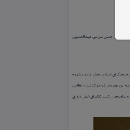
بائی، مشهدی حسن تهرانی، عبدالحسین
در فرهنگهای لغت به معنی كاغذ فشرده
بقه این نوع هنر كه در گذشته «نقاشی
ره سلجوقیان كلیه كتابهای خطی دارای