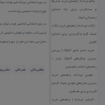
پالتو مردانه؛ راهنمای خرید، مدل‌ها
در دوره ایلخانی نیز كه شهر هرات مركز
::
و ست‌كردن برای یك استایل
نوع تزئینات اسلیمی بوده است.
زمستانی شیك
در دوره ایلخانی كه شهر هرات مركز عم
ژاكت مردانه | راهنمای خرید ژاكت
::
تزئین كتب علاوه برنقوش اسلیمی ازخط
شیك، گرم و كاربردی برای استایل
نشان می دهد این هنر از دوره صفویه ب
آقایان
خرید تستر عایق آنالوگ | بررسی
::
بهترین میگرهای آنالوگ بازار +
راهنمای انتخاب تخصصی
نقاشی لاكی
هنر لاكی
عكس پاپ
هودی مردانه؛ راهنمای خرید
::
بهترین مدل‌های هودی شیك، گرم و
كاربردی برای هر فصل
كاپشن مردانه | راهنمای خرید
::