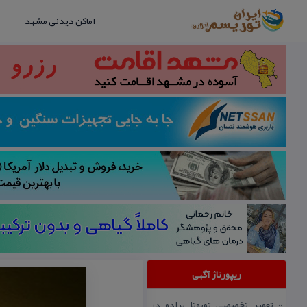
اماکن دیدنی مشهد
ریپورتاژ آگهی
تعمیر تخصصی تویوتا پرادو در
::