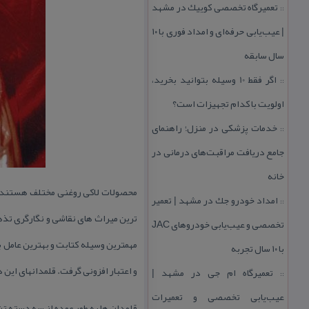
تعمیرگاه تخصصی كوییك در مشهد
::
| عیب‌یابی حرفه‌ای و امداد فوری با ۱۰
سال سابقه
اگر فقط 10 وسیله بتوانید بخرید،
::
اولویت با كدام تجهیزات است؟
خدمات پزشكی در منزل؛ راهنمای
::
جامع دریافت مراقبت‌های درمانی در
خانه
محصولات لاكی روغنی مختلف هستند از 
امداد خودرو جك در مشهد | تعمیر
::
ترین میراث های نقاشی و نگارگری تذ
تخصصی و عیب‌یابی خودروهای JAC
مهمترین وسیله كتابت و بهترین عامل 
با ۱۰ سال تجربه
و اعتبار افزونی گرفت. قلمدانهای این 
تعمیرگاه ام جی در مشهد |
::
عیب‌یابی تخصصی و تعمیرات
قلمدان ها به طور عمده از سه دسته تش