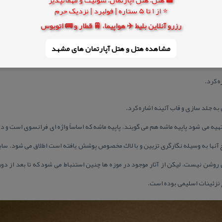
⭐ از 1 تا 5 ستاره | فولبرد | نزدیک حرم
رزرو آنلاین بلیط ✈️ هواپیما، 🚆 قطار و 🚌 اتوبوس
مشاهده هتل و هتل‌ آپارتمان های مشهد
وایی می ساختند. كه در دوره قاجار شهرت داشتندمی توان به میرزا ابوالقاسم طباط
ه كرد.
به جلد سازی و قاب آئینه اشاره كرد.
هیه می شود پاپیه ماشه هم می گویند، پاپیه ماشه كه اساساً واژه ای فرانسوی است و 
طح آنها به وسیله نگارگری تزیین و با لاك مخصوص پوشش یافته است اطلاق می شود. سا
 روشن نیست، لیكن از آثار موجود در موزه ها چنین استنباط می شود كه تا بعد از دو
 تزئینات اسلیمی بوده است.