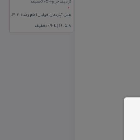
نزدیک حرم+50% تخفیف
هتل آپارتمان خیابان امام رضا 1، 2، 3،
5،8 ،16 | تا 90 % تخفیف