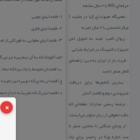
حرفه‌ای MG با ۱۰ سال سابقه
تعمیرگاه هیوندای كیا در مشهد |
۱- قلمدانهای چوبی
::
مركز تخصصی با ۱۰ سال تجربه
۲- قلمدانهای فلزی
ریوان كمپ، تعهد به تحویل امن
::
۳- قلمدانهای مقوایی به طور كلی از لحاظ اندازه قلمدانها بر چهار گونه اند:
تجهیزات كمپینگ در شرایط بحرانی
الف) كوچك كه به آن نیم بهره نیز می گویند و ابعاد آ
فریت بار از ایران به دبی؛ راهنمای
::
ب) قلمدان متوسط یا یك بهره كه ابعاد آن۷/۳*۲۱ سانتیمتر ا
كامل صفر تا صد
ج) قلمدان عادی كه دوبهره نیز نامیده می شود و ابعاد
بهترین كشورها برای دریافت
::
د) قلمدانبزرگ كه تقریباً به اندازه جعبه قلمدان است به
شهروندی دوم و اقامت آسان
×
ترجمه رسمی مدارك؛ نقطه‌ای كه
::
دقت حقوقی از زبان جلوتر می‌ایستد
از ویلای جنگلی تا ساحلی، صفر تا
::
صد اجاره ویلا در رامسر برای یك