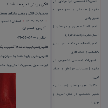
تعمیرگاه تخصصی كیا موهاوی در
::
لاكی روغنی ( پاپیه ماشه )
مشهد | عیب‌یابی و تعمیر موتور و
محصولات لاكی روغنی مختلف هستند 
تعلیق بادی
1403/04/28
استان : اصفها
تعمیرگاه تخصصی چری در مشهد |
::
آدرس : اصفهان
۱۰ سال تجربه و امداد خودرو
تلفن : 66059000-021
تعمیرگاه هایما در مشهد | عیب‌یابی
::
لاكی روغنی (پاپیه ماشه): آشنایی با 
تخصصی و امداد فوری
لاكی روغنی یا پاپیه ماشه به عنوان یك
تعمیرات تخصصی لكسوس در
::
این محصول به صورت دستی و با استفاده
مشهد | عیب‌یابی حرفه‌ای و امداد
فوری
مكانیك سیار در مشهد | عیب‌یابی و
::
تعمیر تخصصی در محل (سریع و
فوری)