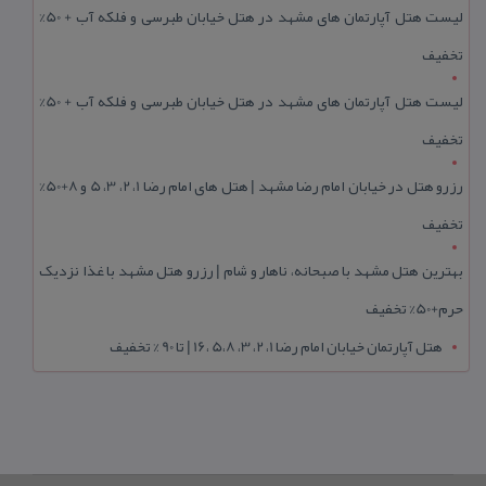
لیست هتل آپارتمان های مشهد در هتل خیابان طبرسی و فلکه آب + 50%
تخفیف
لیست هتل آپارتمان های مشهد در هتل خیابان طبرسی و فلکه آب + 50%
تخفیف
رزرو هتل در خیابان امام رضا مشهد | هتل‌ های امام رضا 1، 2، 3، 5 و 8+50%
تخفیف
بهترین هتل مشهد با صبحانه، ناهار و شام | رزرو هتل مشهد با غذا نزدیک
حرم+50% تخفیف
هتل آپارتمان خیابان امام رضا 1، 2، 3، 5،8 ،16 | تا 90 % تخفیف