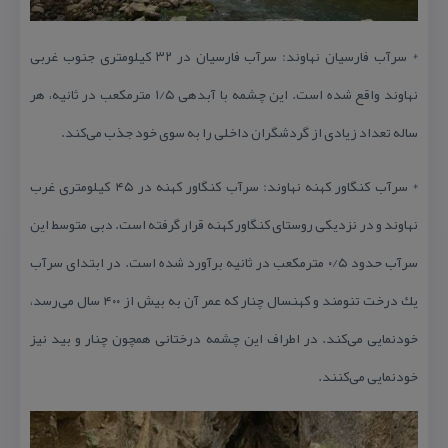
* سرآب فارسیان نهاوند: سرآب فارسیان در ۳۲ كیلومتری جنوب غربی
نهاوند واقع شده است. این چشمه با آبدهی ۱/۵ مترمكعب در ثانیه، هر
ساله تعداد زیادی از گردشگران داخلی را به سوی خود جذب می‌كند.
* سرآب كنگاور كهنه نهاوند: سرآب كنگاور كهنه در ۴۵ كیلومتری غرب
نهاوند و در نزدیكی روستای كنگاور كهنه قرار گرفته است. دبی متوسط این
سرآب حدود ۰/۵ مترمكعب در ثانیه برآورد شده است. در ابتدای سرآب
یك درخت تنومند و كهنسال چنار كه عمر آن به بیش از ۴۰۰ سال می‌رسد،
خودنمایی می‌كند. در اطراف این چشمه درختانی همچون چنار و بید نیز
خودنمایی می‌كنند.