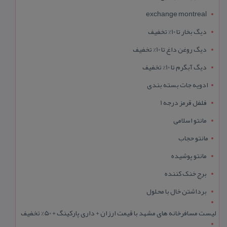
exchange montreal
دیگ بخار تا 10% تخفیف
دیگ روغن داغ تا 10% تخفیف
دیگ آبگرم تا 10% تخفیف
ادویه جات بسته بندی
فلفل قرمز درجه 1
مانتو اسلامی
مانتو حجاب
مانتو پوشیده
برج خنک کننده
برداشتن خال با محلول
لیست مسافرخانه های مشهد با قیمت ارزان + داری پارکینگ + 50% تخفیف