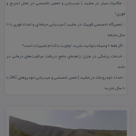
مكانیك سیار در مشهد | عیب‌یابی و تعمیر تخصصی در محل (سریع و
::
فوری)
تعمیرگاه تخصصی كوییك در مشهد | عیب‌یابی حرفه‌ای و امداد فوری با ۱۰
::
سال سابقه
اگر فقط 10 وسیله بتوانید بخرید، اولویت با كدام تجهیزات است؟
::
خدمات پزشكی در منزل؛ راهنمای جامع دریافت مراقبت‌های درمانی در
::
خانه
امداد خودرو جك در مشهد | تعمیر تخصصی و عیب‌یابی خودروهای JAC با
::
۱۰ سال تجربه