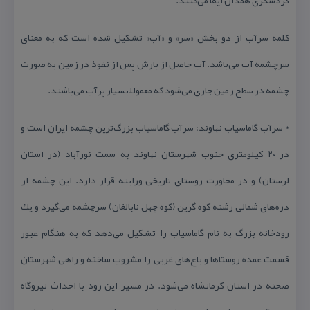
گردشگری همدان ایفا می‌كنند.
كلمه سرآب از دو بخش «سر» و «آب» تشكیل شده است كه به معنای
سرچشمه آب می‌باشد. آب حاصل از بارش پس از نفوذ در زمین به صورت
چشمه در سطح زمین جاری می‌شود كه معمولاً بسیار پرآب می‌باشند.
* سرآب گاماسیاب نهاوند: سرآب گاماسیاب بزرگ‌ترین چشمه ایران است و
در ۲۰ كیلومتری جنوب شهرستان نهاوند به سمت نورآباد (در استان
لرستان) و در مجاورت روستای تاریخی وراینه قرار دارد. این چشمه از
دره‌های شمالی رشته كوه گرین (كوه چهل نابالغان) سرچشمه می‌گیرد و یك
رودخانه بزرگ به نام گاماسیاب را تشكیل می‌دهد كه به هنگام عبور
قسمت عمده روستاها و باغ‌های غربی را مشروب ساخته و راهی شهرستان
صحنه در استان كرمانشاه می‌شود. در مسیر این رود با احداث نیروگاه