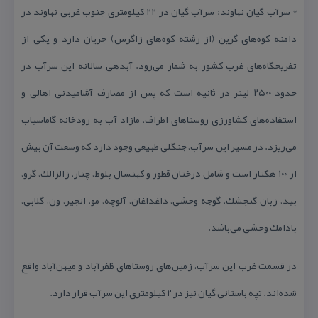
* سرآب گیان نهاوند: سرآب گیان در ۲۲ كیلومتری جنوب غربی نهاوند در
دامنه كوه‌های گرین (از رشته كوه‌های زاگرس) جریان دارد و یكی از
تفریحگاه‌های غرب كشور به شمار می‌رود. آبدهی سالانه این سرآب در
حدود ۲۵۰۰ لیتر در ثانیه است كه پس از مصارف آشامیدنی اهالی و
استفاده‌های كشاورزی روستاهای اطراف، مازاد آب به رودخانه گاماسیاب
می‌ریزد. در مسیر این سرآب، جنگلی طبیعی وجود دارد كه وسعت آن بیش
از ۱۰۰ هكتار است و شامل درختان قطور و كهنسال بلوط، چنار، زالزالك، گرو،
بید، زبان گنجشك، گوجه وحشی، داغداغان، آلوچه، مو، انجیر، ون، گلابی،
بادامك وحشی می‌باشد.
در قسمت غرب این سرآب، زمین‌های روستاهای ظفرآباد و میهن‌آباد واقع
شده‌اند. تپه باستانی گیان نیز در ۲ كیلومتری این سرآب قرار دارد.