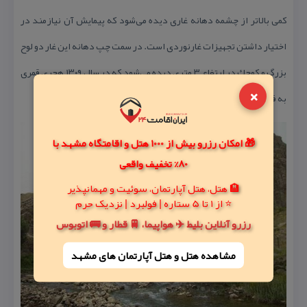
كمی بالاتر از چشمه دهانه غاری دیده می‌شود كه پیمایش آن نیازمند در
اختیار داشتن تجهیزات غارنوردی است. در سمت چپ دهانه این غار دو لوح
بزرگ و كوچك در ارتفاع ۳ متری دیده می‌شود كه در سال ۱۳۰۹ هجری قمری
×
به فرمان ناصر‌الدین شاه نوشته شده است.
🎁 امکان رزرو بیش از 1000 هتل و اقامتگاه مشهد با
80% تخفیف واقعی
🏨 هتل، هتل آپارتمان، سوئیت و مهمانپذیر
⭐ از 1 تا 5 ستاره | فولبرد | نزدیک حرم
رزرو آنلاین بلیط ✈️ هواپیما، 🚆 قطار و 🚌 اتوبوس
مشاهده هتل و هتل‌ آپارتمان های مشهد