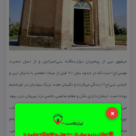
حیقوق نبی از پیامبران دوازده‌گانه بنی‌اسرائیل و از نسل حضرت
موسی(ع) است كه در حدود سال ۷۰۰ قبل از میلاد (معاصر با دانیال نبی و
الیاس نبی(ع)) زندگی می‌كرده و نگهبان معبد بزرگ یهودیان در اورشلیم
بوده است. ایشان دارای شأن و مقام مذهبی خاصی نزد پیروان دین یهود
می‌باشد و برای مسلمانان نیز بسیار قابل احترام است. نام وی در كتاب
×
تورات عهد عتیق ذكر شده است همچنین در شرح دعای ام داوود، امام
صادق(ع) از ایشان نام برده‌اند و در مناظره معروف دربار مأمون عباسی،
🎁 امکان رزرو بیش از 1000 هتل و اقامتگاه مشهد با