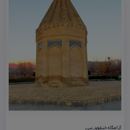
آرامگاه حَیَقوق نبی