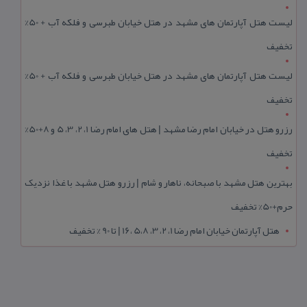
لیست هتل آپارتمان های مشهد در هتل خیابان طبرسی و فلکه آب + 50%
تخفیف
لیست هتل آپارتمان های مشهد در هتل خیابان طبرسی و فلکه آب + 50%
تخفیف
رزرو هتل در خیابان امام رضا مشهد | هتل‌ های امام رضا 1، 2، 3، 5 و 8+50%
تخفیف
بهترین هتل مشهد با صبحانه، ناهار و شام | رزرو هتل مشهد با غذا نزدیک
حرم+50% تخفیف
هتل آپارتمان خیابان امام رضا 1، 2، 3، 5،8 ،16 | تا 90 % تخفیف