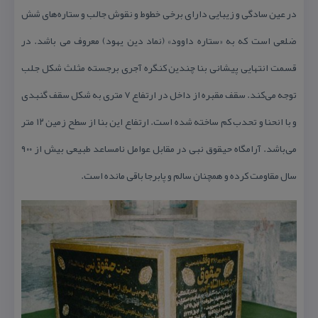
در عین سادگی و زیبایی دارای برخی خطوط و نقوش جالب و ستاره‌های شش
ضلعی است كه به «ستاره داوود» (نماد دین یهود) معروف می باشد. در
قسمت انتهایی پیشانی بنا چندین كنگره آجری برجسته مثلث شكل جلب
توجه می‌كند. سقف مقبره از داخل در ارتفاع ۷ متری به شكل سقف گنبدی
و با انحنا و تحدب كم ساخته شده است. ارتفاع این بنا از سطح زمین ۱۲ متر
می‌باشد. آرامگاه حیقوق نبی در مقابل عوامل نامساعد طبیعی بیش از ۹۰۰
سال مقاومت كرده و همچنان سالم و پابرجا باقی مانده است.