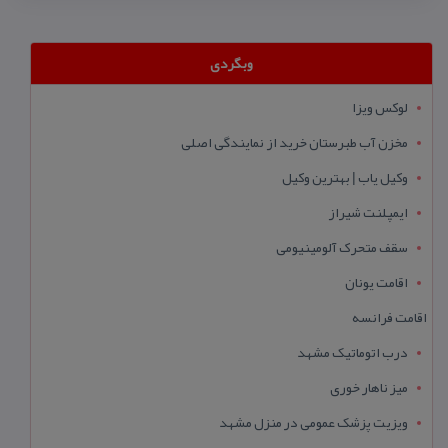
وبگردی
لوکس ویزا
مخزن آب طبرستان خرید از نمایندگی اصلی
وکیل یاب | بهترین وکیل
ایمپلنت شیراز
سقف متحرک آلومینیومی
اقامت یونان
اقامت فرانسه
درب اتوماتیک مشهد
میز ناهار خوری
ویزیت پزشک عمومی در منزل مشهد