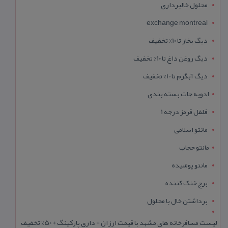
محلول خالبرداری
exchange montreal
دیگ بخار تا 10% تخفیف
دیگ روغن داغ تا 10% تخفیف
دیگ آبگرم تا 10% تخفیف
ادویه جات بسته بندی
فلفل قرمز درجه 1
مانتو اسلامی
مانتو حجاب
مانتو پوشیده
برج خنک کننده
برداشتن خال با محلول
لیست مسافرخانه های مشهد با قیمت ارزان + داری پارکینگ + 50% تخفیف