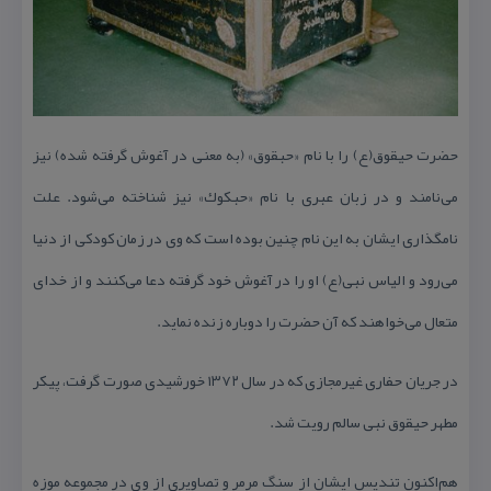
حضرت حیقوق(ع) را با نام «حبقوق» (به معنی در آغوش گرفته شده) نیز
می‌نامند و در زبان عبری با نام «حبكوك» نیز شناخته می‌شود. علت
نامگذاری ایشان به این نام چنین بوده است كه وی در زمان كودكی از دنیا
می‌رود و الیاس نبی(ع) او را در آغوش خود گرفته دعا می‌كنند و از خدای
متعال می‌خواهند كه آن حضرت را دوباره زنده نماید.
در جریان حفاری غیرمجازی كه در سال ۱۳۷۲ خورشیدی صورت گرفت، پیكر
مطهر حیقوق نبی سالم رویت شد.
هم‌اكنون تندیس ایشان از سنگ مرمر و تصاویری از وی در مجموعه موزه