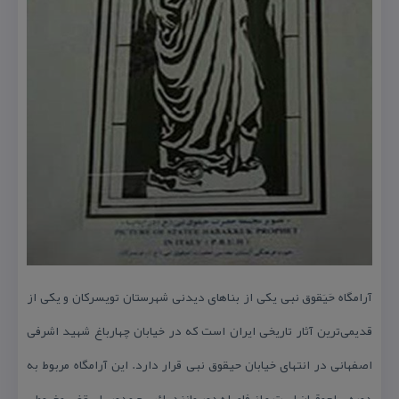
آرامگاه حَیَقوق نبی یكی از بناهای دیدنی شهرستان تویسركان و یكی از
قدیمی‌ترین آثار تاریخی ایران است كه در خیابان چهارباغ شهید اشرفی
اصفهانی در انتهای خیابان حیقوق نبی قرار دارد. این آرامگاه مربوط به
دوره سلجوقیان است و از فاصله دور مانند یك برج مدور با سقفی مخروطی