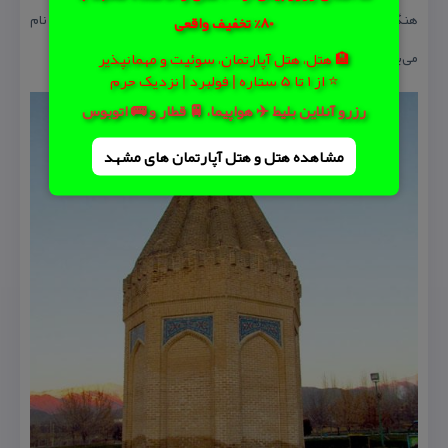
هنگام بحث با دانشمند یهودی (جاثلیق)، امام رضا (ع) از حیقوق نبی نام
80% تخفیف واقعی
می‌برند.
🏨 هتل، هتل آپارتمان، سوئیت و مهمانپذیر
⭐ از 1 تا 5 ستاره | فولبرد | نزدیک حرم
رزرو آنلاین بلیط ✈️ هواپیما، 🚆 قطار و 🚌 اتوبوس
مشاهده هتل و هتل‌ آپارتمان های مشهد