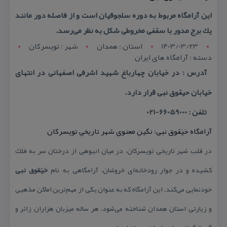
این آرامگاه مربوط به دوره سلجوقیان است و از فاصله دور مانند
یك برج مدور با سقفی مخروطی شكل به نظر می‌رسد.
1403/03/23
استان : همدان
شهر : تويسرکان
دسته : آرامگاه های ایران
آدرس : در خیابان چهارباغ شهید اشرفی اصفهانی در انتهای
خیابان حیقوق نبی قرار دارد.
تلفن : 66059000-021
آرامگاه حَیَقوق نبی: نگینِ معنویِ شهر تاریخیِ تویسركان
در قلب شهر تاریخی تویسركان، در میان انبوهی از درختان سر به فلك
كشیده و در جوار رودخانه‌ای خروشان، آرامگاهی به نام
حَیَقوق نبی
خودنمایی می‌كند. این آرامگاه كه به عنوان یكی از مهم‌ترین اماكن مذهبی
و زیارتی استان همدان شناخته می‌شود، هر ساله میزبان هزاران زائر و