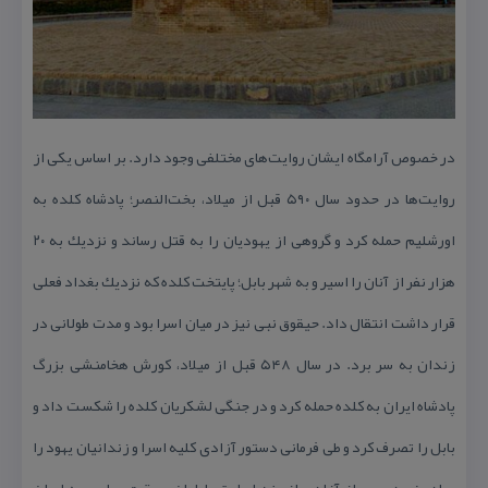
در خصوص آرامگاه ایشان روایت‌های مختلفی وجود دارد. بر اساس یكی از
روایت‌ها در حدود سال ۵۹۰ قبل از میلاد، بخت‌‌النصر؛ پادشاه كلده به
اورشلیم حمله كرد و گروهی از یهودیان را به قتل رساند و نزدیك به ۲۰
هزار نفر از آنان را اسیر و به شهر بابل؛ پایتخت كلده كه نزدیك بغداد فعلی
قرار داشت انتقال داد. حیقوق نبی نیز در میان اسرا بود و مدت طولانی در
زندان به سر برد. در سال ۵۴۸ قبل از میلاد، كورش هخامنشی بزرگ
پادشاه ایران به كلده حمله كرد و در جنگی لشكریان كلده را شكست داد و
بابل را تصرف كرد و طی فرمانی دستور آزادی كلیه اسرا و زندانیان یهود را