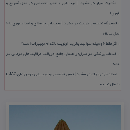
مكانیك سیار در مشهد | عیب‌یابی و تعمیر تخصصی در محل (سریع و
::
فوری)
تعمیرگاه تخصصی كوییك در مشهد | عیب‌یابی حرفه‌ای و امداد فوری با ۱۰
::
سال سابقه
اگر فقط 10 وسیله بتوانید بخرید، اولویت با كدام تجهیزات است؟
::
خدمات پزشكی در منزل؛ راهنمای جامع دریافت مراقبت‌های درمانی در
::
خانه
امداد خودرو جك در مشهد | تعمیر تخصصی و عیب‌یابی خودروهای JAC با
::
۱۰ سال تجربه