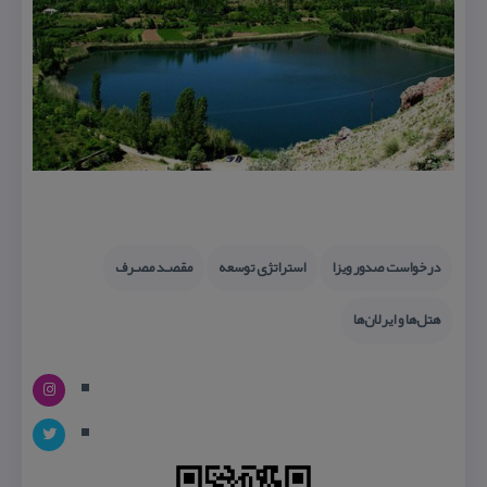
درخواست صدور ویزا
استراتژی توسعه
ﻣﻘﺼـﺪ ﻣﺼـﺮف
هتل‌ها و ایرلان‌ها