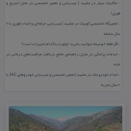
مكانیك سیار در مشهد | عیب‌یابی و تعمیر تخصصی در محل (سریع و
::
فوری)
تعمیرگاه تخصصی كوییك در مشهد | عیب‌یابی حرفه‌ای و امداد فوری با ۱۰
::
سال سابقه
اگر فقط 10 وسیله بتوانید بخرید، اولویت با كدام تجهیزات است؟
::
خدمات پزشكی در منزل؛ راهنمای جامع دریافت مراقبت‌های درمانی در
::
خانه
امداد خودرو جك در مشهد | تعمیر تخصصی و عیب‌یابی خودروهای JAC با
::
۱۰ سال تجربه