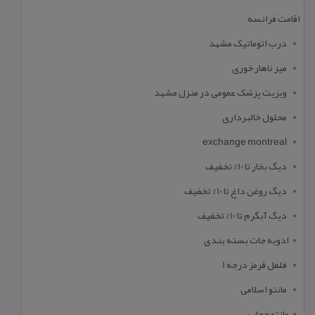
اقامت فرانسه
درب اتوماتیک مشهد
میز ناهار خوری
ویزیت پزشک عمومی در منزل مشهد
محلول خالبرداری
exchange montreal
دیگ بخار تا 10% تخفیف
دیگ روغن داغ تا 10% تخفیف
دیگ آبگرم تا 10% تخفیف
ادویه جات بسته بندی
فلفل قرمز درجه 1
مانتو اسلامی
مانتو حجاب