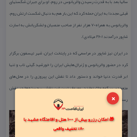
سالها بعد با به قدرت رسیدن والریانوس در روم، او برای جبران شكستهای
قبلی مجددا به ایران حمله كرد كه این بار هم به دنبال شكست ارتش روم،
والریانوس به همراه ۷۰ هزار نفر از صاحب منصبان و لشكریانش به اسارت
شاپور درآمدند (۲۶۰ میلادی).
در ایران نیز شاپور در مراسمی كه در پایتخت ایران، شهر تیسفون برگزار
كرد در حضور والریانوس و ژنرال‌هایش ایران را خورشید گیتی تاب و تنها
ابر قدرت دنیا خواند و دستور داد تا نقش این پیروزی را در محل‌های
متعددی بر كوه حك نمایند. معروف ترین این نقش برجسته‌ها در نقش
×
رستم و بزرگترین و باشكوه ترین‌هایشان در تنگ چوگان قرار دارند.
🎁 امکان رزرو بیش از 1000 هتل و اقامتگاه مشهد با
80% تخفیف واقعی