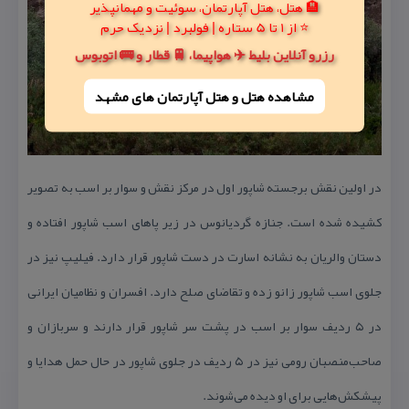
🏨 هتل، هتل آپارتمان، سوئیت و مهمانپذیر
⭐ از 1 تا 5 ستاره | فولبرد | نزدیک حرم
رزرو آنلاین بلیط ✈️ هواپیما، 🚆 قطار و 🚌 اتوبوس
مشاهده هتل و هتل‌ آپارتمان های مشهد
در اولین نقش برجسته شاپور اول در مركز نقش و سوار بر اسب به تصویر
كشیده شده است. جنازه گردیانوس در زیر پاهای اسب شاپور افتاده و
دستان والریان به نشانه اسارت در دست شاپور قرار دارد. فیلیپ نیز در
جلوی اسب شاپور زانو زده و تقاضای صلح دارد. افسران و نظامیان ایرانی
در ۵ ردیف سوار بر اسب در پشت سر شاپور قرار دارند و سربازان و
صاحب‌منصبان رومی نیز در ۵ ردیف در جلوی شاپور در حال حمل هدایا و
پیشكش‌هایی برای او دیده می‌شوند.