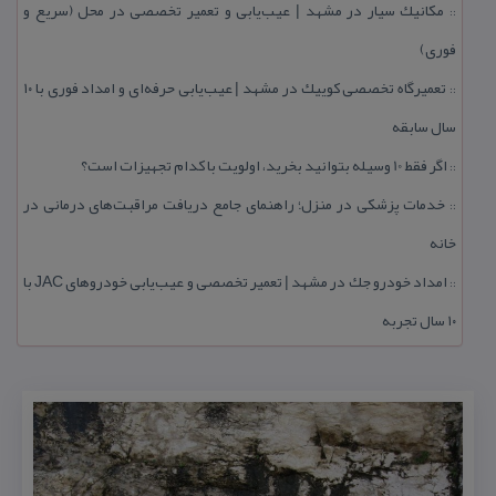
مكانیك سیار در مشهد | عیب‌یابی و تعمیر تخصصی در محل (سریع و
::
فوری)
تعمیرگاه تخصصی كوییك در مشهد | عیب‌یابی حرفه‌ای و امداد فوری با ۱۰
::
سال سابقه
اگر فقط 10 وسیله بتوانید بخرید، اولویت با كدام تجهیزات است؟
::
خدمات پزشكی در منزل؛ راهنمای جامع دریافت مراقبت‌های درمانی در
::
خانه
امداد خودرو جك در مشهد | تعمیر تخصصی و عیب‌یابی خودروهای JAC با
::
۱۰ سال تجربه