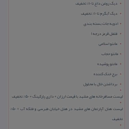
دیگ روغن داغ تا 10% تخفیف
دیگ آبگرم تا 10% تخفیف
ادویه جات بسته بندی
فلفل قرمز درجه 1
مانتو اسلامی
مانتو حجاب
مانتو پوشیده
برج خنک کننده
برداشتن خال با محلول
لیست مسافرخانه های مشهد با قیمت ارزان + داری پارکینگ + 50% تخفیف
لیست هتل آپارتمان های مشهد در هتل خیابان طبرسی و فلکه آب + 50%
تخفیف