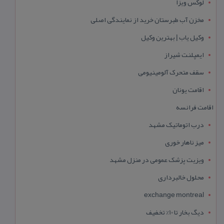
لوکس ویزا
مخزن آب طبرستان خرید از نمایندگی اصلی
وکیل یاب | بهترین وکیل
ایمپلنت شیراز
سقف متحرک آلومینیومی
اقامت یونان
اقامت فرانسه
درب اتوماتیک مشهد
میز ناهار خوری
ویزیت پزشک عمومی در منزل مشهد
محلول خالبرداری
exchange montreal
دیگ بخار تا 10% تخفیف