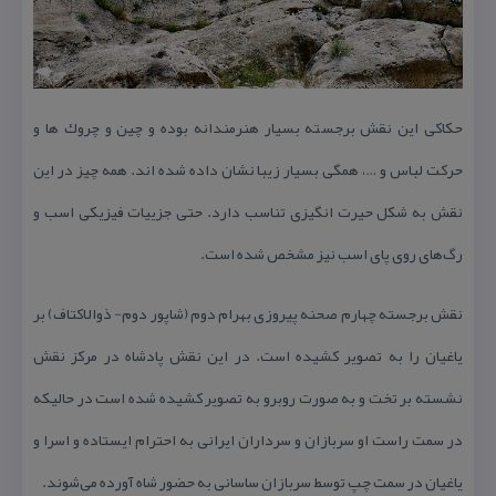
حكاكی این نقش برجسته بسیار هنرمندانه بوده و چین و چروك ها و
حركت لباس و …، همگی بسیار زیبا نشان داده شده اند. همه چیز در این
نقش به شكل حیرت انگیزی تناسب دارد. حتی جزییات فیزیكی اسب و
رگ‌های روی پای اسب نیز مشخص شده است.
نقش برجسته چهارم صحنه پیروزی بهرام دوم (شاپور دوم- ذوالاكتاف) بر
یاغیان را به تصویر كشیده است. در این نقش پادشاه در مركز نقش
نشسته بر تخت و به صورت روبرو به تصویر كشیده شده است در حالیكه
در سمت راست او سربازان و سرداران ایرانی به احترام ایستاده و اسرا و
یاغیان در سمت چپ توسط سربازان ساسانی به حضور شاه آورده می‌شوند.