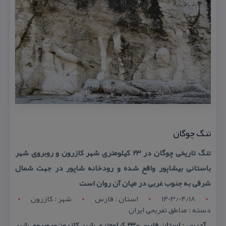
تنگ چوگان
تنگ تاریخی چوگان در ۲۳ كیلومتری شهر كازرون و روبروی شهر
باستانی بیشاپور واقع شده و رودخانه شاپور در جهت شمال
شرقی به جنوب غربی در میان آن روان است
1403/04/18
استان : فارس
شهر : کازرون
دسته : مناطق تفریحی ایران
آدرس : استان فارس-۲۳ كیلومتری شهر كازرون-روبروی شهر