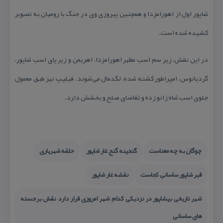
شاپور اول از اهورامزدا و همچنین پیروزی وی در جنگ با رومیان به تصویر
كشیده شده است.
در این نقش، زیر سم اسب مظهر اهورامزدا، اهریمن و زیر پای اسب شاپور،
گردیانوس، امپراطور كشته شده، لگدمال می‌شوند. فیلیپ نیز طبق معمول
جلوی اسب شاه زانو زده و تقاضای صلح و بخشش دارد.
چوگان به چه معناست
گنجینه گنج غار شاپور
حلقه شهریاری
قبر شاپور ساسانی كجاست
نقشه غار شاپور
شهر تاریخی بیشاپور در نزدیكی كدام شهر امروزی قرار دارد نقش برجسته
های ساسانی