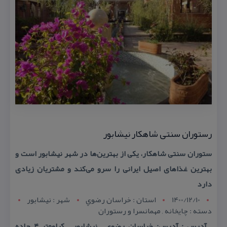
رستوران سنتی شاهكار نیشابور
ستوران سنتی شاهكار، یكی از بهترین‌ها در شهر نیشابور است و
بهترین غذاهای اصیل ایرانی را سرو می‌كند و مشتریان زیادی
دارد
1400/12/10
استان : خراسان رضوي
شهر : نيشابور
دسته : چایخانه , مهمانسرا و رستوران
آدرس : آدرس: خراسان رضوی – نیشابور – كیلومتر ۴ جاده