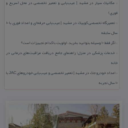
مكانیك سیار در مشهد | عیب‌یابی و تعمیر تخصصی در محل (سریع و
::
فوری)
تعمیرگاه تخصصی كوییك در مشهد | عیب‌یابی حرفه‌ای و امداد فوری با ۱۰
::
سال سابقه
اگر فقط 10 وسیله بتوانید بخرید، اولویت با كدام تجهیزات است؟
::
خدمات پزشكی در منزل؛ راهنمای جامع دریافت مراقبت‌های درمانی در
::
خانه
امداد خودرو جك در مشهد | تعمیر تخصصی و عیب‌یابی خودروهای JAC با
::
۱۰ سال تجربه