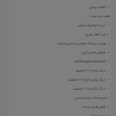
اقامت یونان
اقامت فرانسه
درب اتوماتیک مشهد
میز ناهار خوری
ویزیت پزشک عمومی در منزل مشهد
محلول خالبرداری
exchange montreal
دیگ بخار تا 10% تخفیف
دیگ روغن داغ تا 10% تخفیف
دیگ آبگرم تا 10% تخفیف
ادویه جات بسته بندی
فلفل قرمز درجه 1
مانتو اسلامی