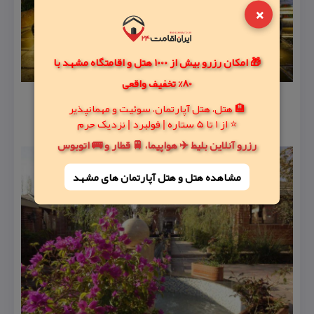
×
🎁 امکان رزرو بیش از 1000 هتل و اقامتگاه مشهد با
80% تخفیف واقعی
🏨 هتل، هتل آپارتمان، سوئیت و مهمانپذیر
⭐ از 1 تا 5 ستاره | فولبرد | نزدیک حرم
رزرو آنلاین بلیط ✈️ هواپیما، 🚆 قطار و 🚌 اتوبوس
مشاهده هتل و هتل‌ آپارتمان های مشهد