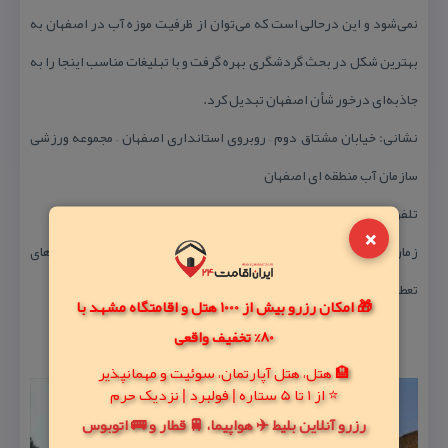
نمی‌شود و این درحالی است كه می‌توان از ظرفیت موزه آب در اصفهان به
بهترین شكل در بحث گردشگری بهره گرفت و با تبلیغات مناسب اینجا را به
جاذبه‌ای درخور شأن اصفهان تبدیل كرد.
نشانی: خیابان مشتاق دوم – روبروی استانداری اصفهان – مجموعه ورزشی
سازمان آب منطقه ای اصفهان
تلفن: ۳۲۶۱۰۶۲۲
×
زمان بازدید : همه روزه از ساعت ۸ صبح لغایت ۱۲ ظهر به غیر از روزهای
تعطیل
🎁 امکان رزرو بیش از 1000 هتل و اقامتگاه مشهد با
80% تخفیف واقعی
🏨 هتل، هتل آپارتمان، سوئیت و مهمانپذیر
⭐ از 1 تا 5 ستاره | فولبرد | نزدیک حرم
رزرو آنلاین بلیط ✈️ هواپیما، 🚆 قطار و 🚌 اتوبوس