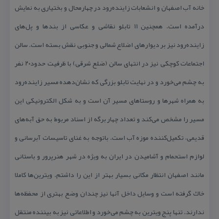
خانه آب اصفهان و انشعابات زاینده‌رود در چهارمحال و بختیاری به نمایش
درآمده است. همچنین ۱۱ تابلو نقاشی و عكاسی از بندها و پل‌های
زاینده‌رود نیز بر دیوارهای اضلاع شمالی و جنوبی نقش بسته است. سالن
اجتماعات كوچكی نیز در انتهای سالن (ضلع شرقی) با ظرفیت حدود۲۰ نفر
به چشم می‌خورد و در نهایت تابلو بزرگی كه نشان‌دهده مسیر زاینده‌رود
به همراه شهرها و روستاهای مسیر آن است و به شكل الكترونیكی این
مسیر را مشخص می‌كند و تعداد چهار برگه از اسناد مربوط به حق آبه‌های
قدیمی، تكمیل‌كننده موزه آب است. باتوجه به غنای تاسیسات آبرسانی و
لوازم استحمام و آشامیدن در ایران به ویژه در شهر هنرپرور و باستانی
مانند اصفهان انتظار مكانی بسیار بهتر از این را داشتم. ویترین‌ها كاملا
خاك گرفته است و وسایل داخل آنها نیز چندان وضع بهتری از محفظه‌ها
ندارند. تنها پنج ویترین به چشم می‌خورد و اطلاعاتی نیز به بیننده منتقل