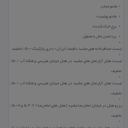
مانتو حجاب
مانتو پوشیده
برج خنک کننده
برداشتن خال با محلول
لیست مسافرخانه های مشهد با قیمت ارزان + داری پارکینگ + 50% تخفیف
لیست هتل آپارتمان های مشهد در هتل خیابان طبرسی و فلکه آب + 50%
تخفیف
لیست هتل آپارتمان های مشهد در هتل خیابان طبرسی و فلکه آب + 50%
تخفیف
رزرو هتل در خیابان امام رضا مشهد | هتل‌ های امام رضا 1، 2، 3، 5 و 8+50%
تخفیف
بهترین هتل مشهد با صبحانه، ناهار و شام | رزرو هتل مشهد با غذا نزدیک