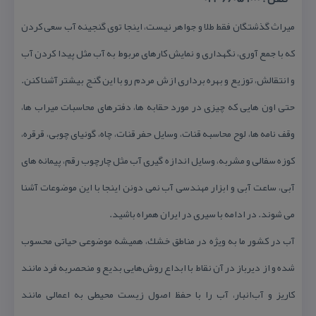
میراث گذشتگان فقط طلا و جواهر نیست، اینجا توی گنجینه آب سعی كردن
كه با جمع آوری، نگهداری و نمایش كارهای مربوط به آب مثل پیدا كردن آب
و انتقالش، توزیع و بهره برداری ازش مردم رو با این گنج بیشتر آشنا كنن.
حتی اون هایی كه چیزی در مورد حقابه ها، دفترهای محاسبات میراب ها،
وقف نامه ها، لوح محاسبه قنات، وسایل حفر قنات، چاه، گونیای چوبی، قرقره،
كوزه سفالی و مشربه، وسایل اندازه گیری آب مثل چارچوب رقم، پیمانه های
آبی، ساعت آبی و ابزار مهندسی آب نمی دونن اینجا با این موضوعات آشنا
می شوند. در ادامه با سیری در ایران همراه باشید.
آب در كشور ما به ویژه در مناطق خشك، همیشه موضوعی حیاتی محسوب
شده و از دیرباز در آن نقاط با ابداع روش‌هایی بدیع و منحصربه فرد مانند
كاریز و آب‌انبار، آب را با حفظ اصول زیست محیطی به اعمالی مانند