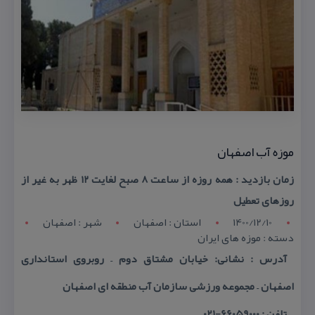
موزه آب اصفهان
زمان بازدید : همه روزه از ساعت ۸ صبح لغایت ۱۲ ظهر به غیر از
روزهای تعطیل
1400/12/10
استان : اصفهان
شهر : اصفهان
دسته : موزه های ایران
آدرس : نشانی: خیابان مشتاق دوم – روبروی استانداری
اصفهان – مجموعه ورزشی سازمان آب منطقه ای اصفهان
تلفن : 66059000-021