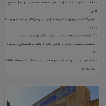
مكانیك سیار در مشهد | عیب‌یابی و تعمیر تخصصی در محل (سریع و
::
فوری)
تعمیرگاه تخصصی كوییك در مشهد | عیب‌یابی حرفه‌ای و امداد فوری با ۱۰
::
سال سابقه
اگر فقط 10 وسیله بتوانید بخرید، اولویت با كدام تجهیزات است؟
::
خدمات پزشكی در منزل؛ راهنمای جامع دریافت مراقبت‌های درمانی در
::
خانه
امداد خودرو جك در مشهد | تعمیر تخصصی و عیب‌یابی خودروهای JAC با
::
۱۰ سال تجربه