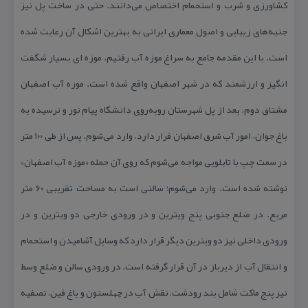
كشاورزی و شرب و استحمام اختصاص می‌دانند. حتی در ساخت پل نیز
جنبه‌های زیبایی و اصول معماری ایرانی به بهترین اشكال آن رعایت شده
است. با این مقدمه جامع به سراغ موزه آب رفتیم. موزه ای بسیار شگفت
انگیز و ارزشمند كه در شهر اصفهان واقع شده است. موزه آب اصفهان
مشتاق دوم، بعد از پل شهرستان روبه‌روی دانشگاه پیام نور و نرسیده به
باغ جوان، امور آب شرق اصفهان قرار دارد. وارد می‌شوم. پس از طی ۱۰۰ متر
در سمت چپ با تابلویی مواجه می‌شوم كه روی آن جمله «موزه آب اصفهان»
نوشته شده است. وارد می‌شوم؛ سالنی است به مساحت تقریبی ۶۰ متر
مربع. در ضلع جنوبی پنج ویترین و در ورودی خارجی دو ویترین و در
ورودی داخلی نیز دو ویترین دیگر قرار دارد كه وسایل آشامیدن و استحمام
و انتقال آب از دیرباز در آن قرار گرفته است. در ورودی سالن و ضلع وسط
نیز پنج ماكت شامل بند رودشت، نقش آب در چهلستون و باغ فین، تصفیه