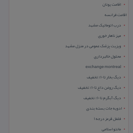
اقامت یونان
اقامت فرانسه
درب اتوماتیک مشهد
میز ناهار خوری
ویزیت پزشک عمومی در منزل مشهد
محلول خالبرداری
exchange montreal
دیگ بخار تا 10% تخفیف
دیگ روغن داغ تا 10% تخفیف
دیگ آبگرم تا 10% تخفیف
ادویه جات بسته بندی
فلفل قرمز درجه 1
مانتو اسلامی