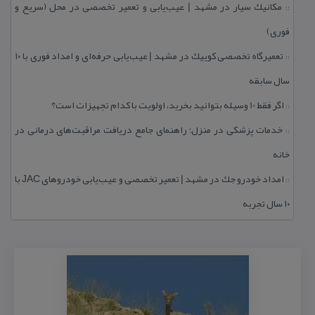
مكانیك سیار در مشهد | عیب‌یابی و تعمیر تخصصی در محل (سریع و
::
فوری)
تعمیرگاه تخصصی كوییك در مشهد | عیب‌یابی حرفه‌ای و امداد فوری با ۱۰
::
سال سابقه
اگر فقط 10 وسیله بتوانید بخرید، اولویت با كدام تجهیزات است؟
::
خدمات پزشكی در منزل؛ راهنمای جامع دریافت مراقبت‌های درمانی در
::
خانه
امداد خودرو جك در مشهد | تعمیر تخصصی و عیب‌یابی خودروهای JAC با
::
۱۰ سال تجربه