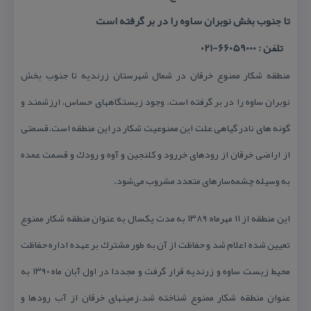
تا جنوب بخش نوبران ساوه را در بر گرفته است
تلفن : 66059000-021
منطقه شكار ممنوع خرقان در شمال شهرستان زرندیه تا جنوب بخش
نوبران ساوه را در بر گرفته است. وجود زیستگاههای حساس، ارزشمند و
گونه های نادر گیاهی علت این ممنوعیت شكار در این منطقه است.قسمتی
از اراضی خرقان از رودهای خررود و كلنجین و آوه و رودك و قسمت عمده
به وسیله چشمه‌سارهای متعدد مشروب می‌شود.
این منطقه از ۱۱ مهرماه ۱۳۸۹ به مدت یكسال به عنوان منطقه شكار ممنوع
تعیین شده اعلام شد و حفاظت از آن به طور مشترك بر عهده اداره حفاظت
محیط زیست ساوه و زرندیه قرار گرفت و مجددا در اول آبان ماه ۱۳۹۰ به
عنوان منطقه شكار ممنوع شناخته شد.زمینهای خرقان از آب رودها و