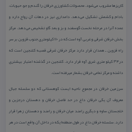
كاریزها مشروب می‌شود. محصولات كشاورزی خرقان را گندم و جو، حبوبات،
بادام و كشمش تشكیل می‌دهد. دامداری نیز در دهات آن رواج دارد و
عمده آنرا در مرحله نخست گوسفند و بز و بعد گاو تشخیص می‌دهد. مركز
بخش خرقان شرقی و غربی آوه است كه در ۱۱۰ كیلومتری جنوب قزوین بر سر
راه قزوین ـ همدان قرار دارد مركز خرقان شرقی قصبه كلنجین است كه
در۳۴ كیلو متری شرق آوه قرار دارد. كلنجین در گذشته اعتبار بیشتری
داشته و مركز تمامی خرقان بشمار میرفته است.
سرزمین خرقان در مجموع ناحیه ایست كوهستانی كه دو سلسله جبال
معروف آن یكی خرقان داغ در حد فاصل خرقان و دهستان درجزین و
خلجستان ساوه و دیگری رامند میان خرقان و رامند و دهستان زهرا قرار
دارد. سلسله خرقان داغ در طول منطقه‌ایكه در داخل آن واقع است در هر