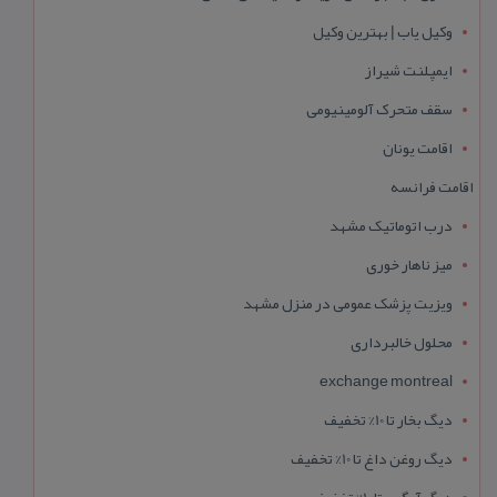
وکیل یاب | بهترین وکیل
ایمپلنت شیراز
سقف متحرک آلومینیومی
اقامت یونان
اقامت فرانسه
درب اتوماتیک مشهد
میز ناهار خوری
ویزیت پزشک عمومی در منزل مشهد
محلول خالبرداری
exchange montreal
دیگ بخار تا 10% تخفیف
دیگ روغن داغ تا 10% تخفیف