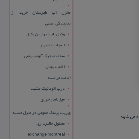
مخزن آب طبرستان خرید از
نمایندگی اصلی
وکیل یاب | بهترین وکیل
ایمپلنت شیراز
سقف متحرک آلومینیومی
اقامت یونان
اقامت فرانسه
درب اتوماتیک مشهد
میز ناهار خوری
ویزیت پزشک عمومی در منزل مشهد
ده می شود
محلول خالبرداری
exchange montreal