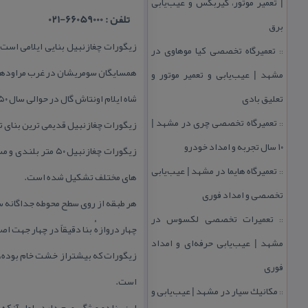
| تعمیر موتور، گیربكس و عیب‌یابی
تلفن : 66059000-021
برق
زیگورات چغازنبیل بنایی ایلامی است. ا
تعمیرگاه تخصصی كیا موهاوی در
::
همسایگان سومریشان در غرب مراودهد
مشهد | عیب‌یابی و تعمیر موتور و
تعلیق بادی
شاه ایلام اونتاش گال در حوالی سال ۱۲۵۰ ق. م در یكی از شهرهای شوش به نام دوراونتاش این بنا راساخته و به خدای بزرگ ایلام تقدیم كرده است.
تعمیرگاه تخصصی چری در مشهد |
زیگورات چغازنبیل قدیمی ترین بنای تا
::
۱۰ سال تجربه و امداد خودرو
تعمیرگاه هایما در مشهد | عیب‌یابی
::
های مختلف تشكیل شده است.
تخصصی و امداد فوری
هر طبقه از روی سطح محوطه جداگانه سا
تعمیرات تخصصی لكسوس در
::
چهار دروازهٔ بنا دقیقاً در چهار جهت
مشهد | عیب‌یابی حرفه‌ای و امداد
زیگورات كه بیشتراز خشت خام بوده، با
فوری
است.
مكانیك سیار در مشهد | عیب‌یابی و
::
این بنا دو ویژگی مهم دارد . اول آن