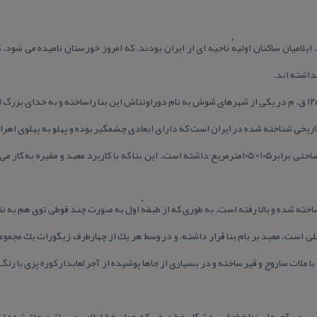
یلامیان ساكنان اولیهٔ ناحیه ای از ایران بودند، كه امروز خوزستان نامیده می شود.
اشته اند.
ریخی شناخته شده در ایران است كه دارای ابعادی چشمگیر بوده و پهلو به پهلوی اهر
زیگورات چغازنبیل ۵۰ متر بلندی و مساحتی برابر۱۰۵×۱۰۵مترمربع داشته است. این بنا كه با كاربرد معبد 
خته شده و بالا رفته است. به طوری كه از طبقهٔ اول به صورت چند قوطی توی هم به 
 اصلی است. معبد بر بام بنا قرار داشته، و در وسط هر یك از چهارطرف زیگورات یك مجم
 ملات ساروج و قیر ساخته و در بسیاری از جاها پوشیده از آجر لعابدار كوره پزی با ر
كه بر روی آجرهای نما خطوطی به شكل خط میخی كه همان خط ایلامی می باشد، حك شده 