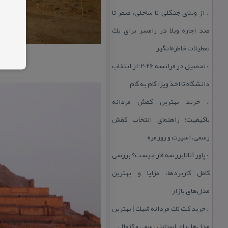
از ویلای جنگلی تا ساحلی، صفر تا
::
صد اجاره ویلا در رامسر برای یك
تعطیلات خاطره‌انگیز
تحصیل در فرانسه 2026؛ از انتخاب
::
دانشگاه تا اخذ ویزا گام به گام
خرید بهترین كفش مردانه
::
باكیفیت؛ راهنمای انتخاب كفش
رسمی، اسپرت و روزمره
پاور آنالایزر سه فاز چیست؟ بررسی
::
كامل كاربردها، مزایا و بهترین
مدل‌های بازار
خرید كت تك مردانه شیك | بهترین
::
مدل‌ها برای استایل رسمی و كژوال