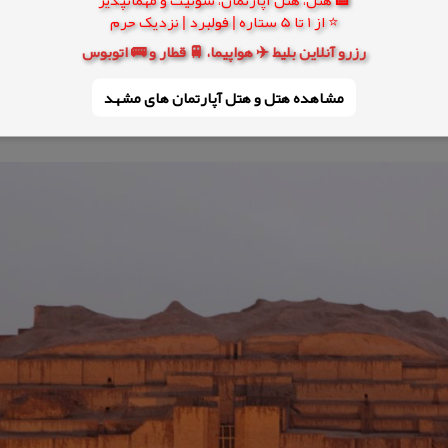
⭐ از 1 تا 5 ستاره | فولبرد | نزدیک حرم
رزرو آنلاین بلیط ✈️ هواپیما، 🚆 قطار و 🚌 اتوبوس
مشاهده هتل و هتل‌ آپارتمان های مشهد