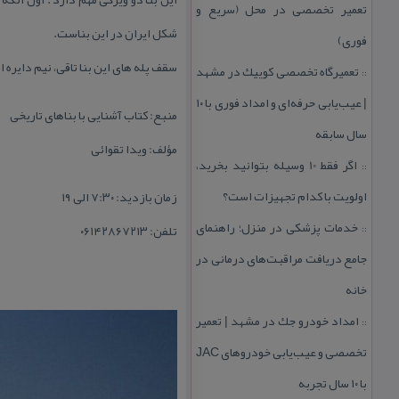
تعمیر تخصصی در محل (سریع و
شكل ایران در این بناست.
فوری)
سقف پله های این بنا تاقی، نیم دایره 
تعمیرگاه تخصصی كوییك در مشهد
::
| عیب‌یابی حرفه‌ای و امداد فوری با ۱۰
منبع: كتاب آشنایی با بناهای تاریخی
سال سابقه
مؤلف: ویدا تقوائی
اگر فقط 10 وسیله بتوانید بخرید،
::
اولویت با كدام تجهیزات است؟
زمان بازدید: ۷:۳۰ الی ۱۹
خدمات پزشكی در منزل؛ راهنمای
تلفن: ۰۶۱۴۲۸۶۷۲۱۳
::
جامع دریافت مراقبت‌های درمانی در
خانه
امداد خودرو جك در مشهد | تعمیر
::
تخصصی و عیب‌یابی خودروهای JAC
با ۱۰ سال تجربه