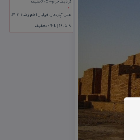
نزدیک حرم+50% تخفیف
هتل آپارتمان خیابان امام رضا 1، 2، 3،
5،8 ،16 | تا 90 % تخفیف