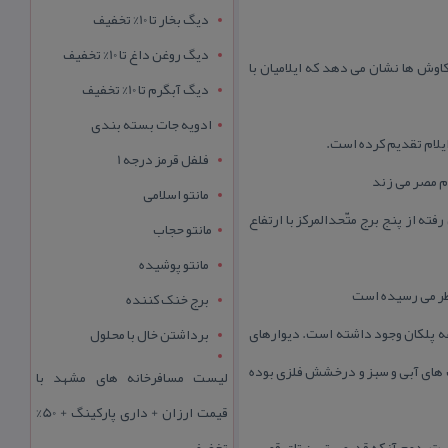
دیگ بخار تا 10% تخفیف
دیگ روغن داغ تا 10% تخفیف
 كاوش ها نشان می دهد كه ایلامیان با
دیگ آبگرم تا 10% تخفیف
ادویه جات بسته بندی
فلفل قرمز درجه 1
ام مصر می زند
مانتو اسلامی
و مقبره به كار می رفته از پنج برج متّحدالمركز با ارتفاع
مانتو حجاب
مانتو پوشیده
نظر می رسیده است
برج خنک کننده
وعه پلكان وجود داشته است. دیوارهای
برداشتن خال با محلول
نگ های آبی و سبز و درخشش فلزی بوده
لیست مسافرخانه های مشهد با
قیمت ارزان + داری پارکینگ + 50%
است. دوم آنكه قدیمی ترین تاق قوسی
تخفیف