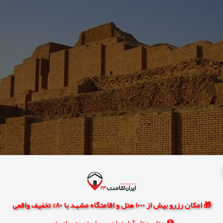
🎁 امکان رزرو بیش از 1000 هتل و اقامتگاه مشهد با 80% تخفیف واقعی
🏨 هتل، هتل آپارتمان، سوئیت و مهمانپذیر