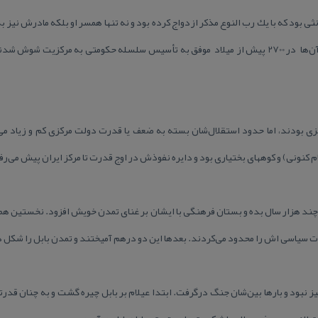
نثی بود كه با یك رب النوع مذكر ازدواج كرده بود و نه تنها همسر او بلكه مادرش نی
عیلامیان از طریق مادر منتقل می‌شد. آن‌ها در 2700 پیش از میلاد موفق به تأسیس سلسله حكومتی به
زی بودند، اما حدود استقلال‌شان بسته به ضعف یا قدرت دولت مركزی كم و زیاد 
م كنونی) و كوههای بختیاری بود و دایره نفوذش در اوج قدرت تا مركز ایران پیش می‌ر
د هزار سال بده و بستان فرهنگی با ایشان بر غنای تمدن خویش افزود. نخستین همسا
رت سیاسی اش را محدود می‌كردند. بعدها این دو درهم آمیختند و تمدن بابل را شكل د
ز نبود و بارها بین‌شان جنگ درگرفت. ابتدا عیلام بر بابل چیره گشت و به چنان قدر