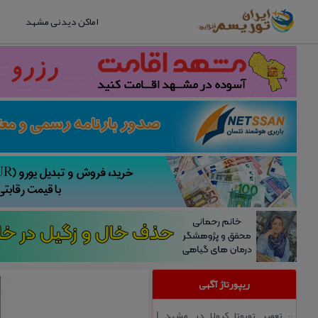
اماکن دیدنی مشهد
ریپورتاژ آگهی
تعمیر تویوتا كرولا در مشهد |
::