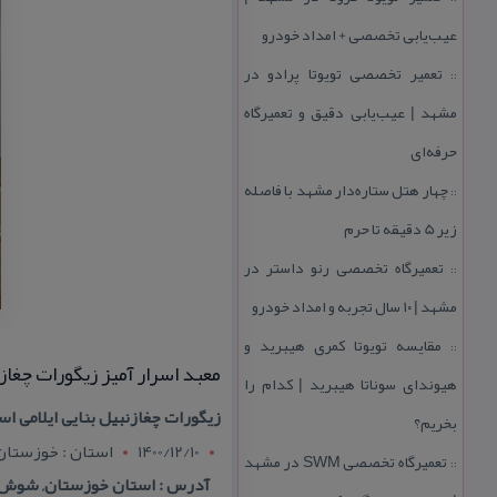
عیب‌یابی تخصصی + امداد خودرو
تعمیر تخصصی تویوتا پرادو در
::
مشهد | عیب‌یابی دقیق و تعمیرگاه
حرفه‌ای
چهار هتل‌ ستاره‌دار مشهد با فاصله
::
زیر 5 دقیقه تا حرم
تعمیرگاه تخصصی رنو داستر در
::
مشهد | ۱۰ سال تجربه و امداد خودرو
مقایسه تویوتا كمری هیبرید و
::
معبد اسرار آمیز زیگورات چغاز
هیوندای سوناتا هیبرید | كدام را
زیگورات چغازنبیل بنایی ایلامی اس
بخریم؟
1400/12/10
استان : خوزستان
تعمیرگاه تخصصی SWM در مشهد
::
آدرس : استان خوزستان, شوش