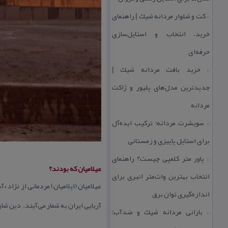
كت و شلوار مردانه شیك | راهنمای
::
خرید، انتخاب و استایل‌سازی
حرفه‌ای
خرید بافت مردانه شیك |
::
جدیدترین مدل‌های پلیور و ژاكت
مردانه
سویشرت مردانه؛ تركیب ایده‌آل
::
برای استایل پاییزی و زمستانی
پاور متر كلمپی چیست؟ راهنمای
::
عیلامیان كه بودند؟
انتخاب بهترین وات‌متر انبری برای
عیلامیان (ایلامیان) مردمانی از نژاد 
اندازه‌گیری توان برق
آریایی ایران به شمار می‌آیند. دین شا
بارانی مردانه شیك و ضدآب؛
::