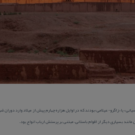
«آسیانی» یا «زاگرو- عیلامی»بودند كه در اوایل هزاره چهارم پیش از میلاد وارد دوران 
ن مانند بسیاری دیگر از اقوام باستانی، مبتنی بر پرستش ارباب انواع بود.