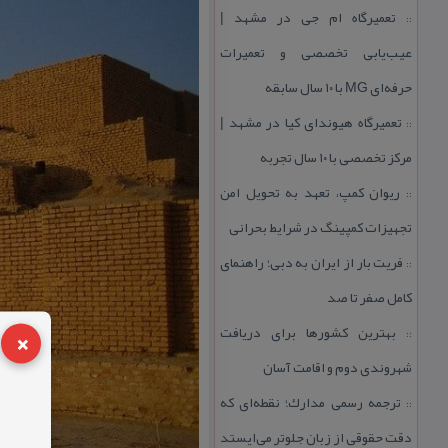
تعمیرگاه ام جی در مشهد |
::
عیب‌یابی تخصصی و تعمیرات
حرفه‌ای MG با ۱۰ سال سابقه
تعمیرگاه هیوندای كیا در مشهد |
::
مركز تخصصی با ۱۰ سال تجربه
ریوان كمپ، تعهد به تحویل امن
::
تجهیزات كمپینگ در شرایط بحرانی
فریت بار از ایران به دبی؛ راهنمای
::
كامل صفر تا صد
×
بهترین كشورها برای دریافت
::
شهروندی دوم و اقامت آسان
ترجمه رسمی مدارك؛ نقطه‌ای كه
::
دقت حقوقی از زبان جلوتر می‌ایستد