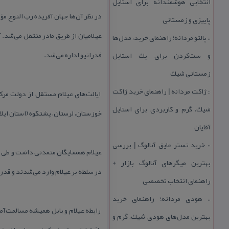
انتخابی هوشمندانه برای استایل
در نظر آن‌ها جهان آفریده رب النوع مؤ
پاییزی و زمستانی
پالتو مردانه؛ راهنمای خرید، مدل‌ها
::
فدراتیو اداره می‌شد.
و ست‌كردن برای یك استایل
زمستانی شیك
ژاكت مردانه | راهنمای خرید ژاكت
ایالت‌های عیلام مستقل از دولت مرك
::
شیك، گرم و كاربردی برای استایل
خوزستان، لرستان، پشتكوه (استان ایلا
آقایان
خرید تستر عایق آنالوگ | بررسی
::
عیلام همسایگان متمدنی داشت و طی چن
بهترین میگرهای آنالوگ بازار +
در سلطه بر عیلام وارد می‌شدند و قد
راهنمای انتخاب تخصصی
هودی مردانه؛ راهنمای خرید
::
رابطه عیلام و بابل همیشه مسالمت‌آمی
بهترین مدل‌های هودی شیك، گرم و